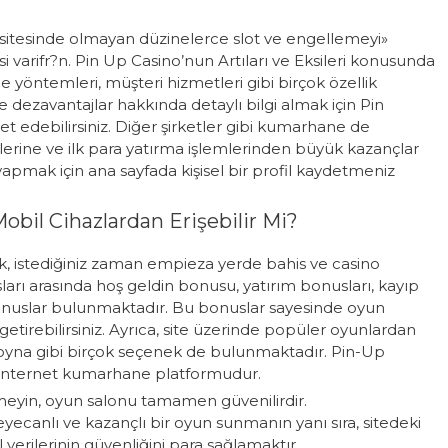
t sitesinde olmayan düzinelerce slot ve engellemeyi»
i varifr?n. Pin Up Casino’nun Artıları ve Eksileri konusunda
e yöntemleri, müşteri hizmetleri gibi birçok özellik
e dezavantajlar hakkında detaylı bilgi almak için Pin
et edebilirsiniz. Diğer şirketler gibi kumarhane de
lerine ve ilk para yatırma işlemlerinden büyük kazançlar
apmak için ana sayfada kişisel bir profil kaydetmeniz
obil Cihazlardan Erişebilir Mi?
k, istediğiniz zaman empieza yerde bahis ve casino
sları arasında hoş geldin bonusu, yatırım bonusları, kayıp
l bonuslar bulunmaktadır. Bu bonuslar sayesinde oyun
etirebilirsiniz. Ayrıca, site üzerinde popüler oyunlardan
 oyna gibi birçok seçenek de bulunmaktadır. Pin-Up
e internet kumarhane platformudur.
eyin, oyun salonu tamamen güvenilirdir.
ecanlı ve kazançlı bir oyun sunmanın yanı sıra, sitedeki
el verilerinin güvenliğini para sağlamaktır.