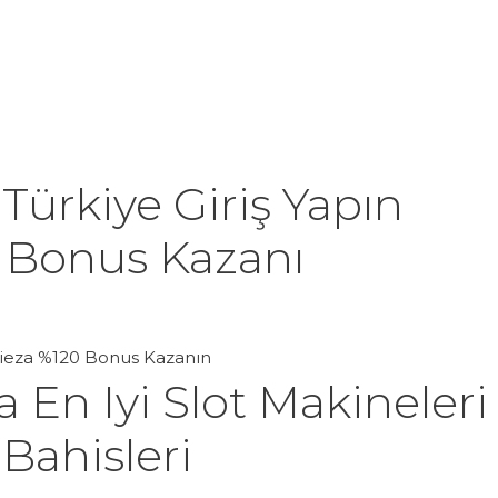
Inicio
Product
Türkiye Giriş Yapın
 Bonus Kazanı
pieza %120 Bonus Kazanın
a En Iyi Slot Makineleri
Bahisleri