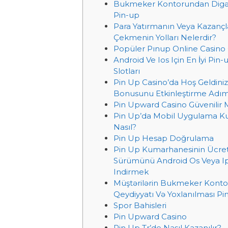
Bukmeker Kontorundan Digə
Pin-up
Para Yatırmanın Veya Kazançl
Çekmenin Yolları Nelerdir?
Popüler Pınup Online Casino 
Android Ve Ios Için En İyi Pin
Slotları
Pin Up Casino’da Hoş Geldiniz
Bonusunu Etkinleştirme Adım
Pin Upward Casino Güvenilir 
Pin Up’da Mobil Uygulama Ku
Nasıl?
Pin Up Hesap Doğrulama
Pin Up Kumarhanesinin Ücret
Sürümünü Android Os Veya I
Indirmek
Müştərilərin Bukmeker Kont
Qeydiyyatı Və Yoxlanılması Pi
Spor Bahisleri
Pin Upward Casino
Pin Up Tr’de Nasıl Kazanılır?