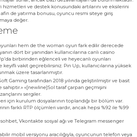
hizmetleri ve destek konusundaki artılarını ve eksilerini
afin de yatırma bonusu, oyuncu resmi siteye giriş
ınmaya değer.
deme
o oyunları hem de the woman oyun fark edilir derecede
nyanın dört bir yanından kullanıcılarına canlı casino
p’da birbirinden eğlenceli ve heyecanlı oyunları
keyifli vakit geçirebilirsiniz. Pin Up, kullanıcılarına yüksek
 sunmak üzere tasarlanmıştır.
t Gaming tarafından 2018 yılında geliştirilmiştir ve basit
 sahiptir.» «[newline]Sol taraf çarpan geçmişini
ançlarını sergiler.
ri için kurulum dosyalarının toplandığı bir bölüm var.
rinin farklı RTP ölçümleri vardır, ancak hepsi %92 ile %99
ı sohbet, Vkontakte sosyal ağı ve Telegram messenger
ilir mobil versiyonu aracılığıyla, oyuncunun telefon veya