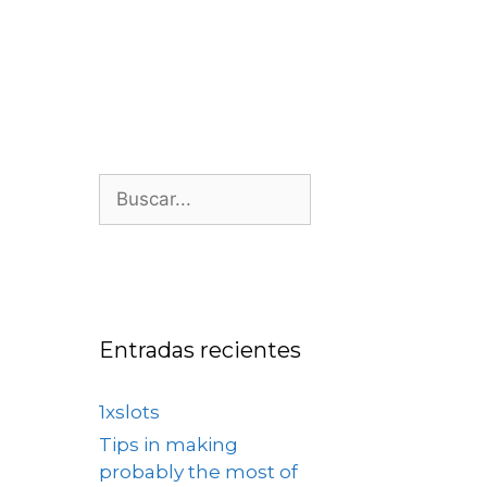
os
Nosotros
Contacto
Entradas recientes
1xslots
Tips in making
probably the most of