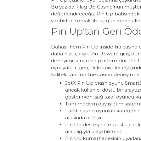
Bu yazıda, Flag Up Casino’nun müşteri 
değerlendireceğiz. Pin Up bahsindeki 
yaptıktan sonraki ilk üç gün içinde al
Pin Up’tan Geri Ö
Dahası, hem Pin Up inside lira casin
daha hızlı çalışır. Pin Upward giriş, dü
deneyimi sunan bir platformdur. Pin U
oynayabilir, gerçek krupiyeler eşliğinde 
kaliteli canlı on line casino deneyimi
JetX Pin Up crash oyunu SmartSof
ancak kullanıcı dostu bir arayüze
gösterirken, sağ taraf oyuncu kaz
Tüm modern day işletim sistemle
Farklı casino oyunları kategorile
arasında değişir.
Pin Up desteğine e-posta, canl
aracılığıyla ulaşabilirsiniz.
Pin Up kumarhanesinin uyarlanab