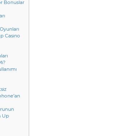
r Bonuslar
arı
Oyunları
-up Casino
ları
Mi?
llanımı
siz
phone’an
orunun
n Up