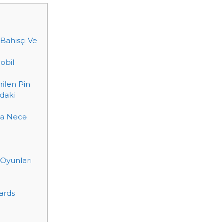
Bahisçi Ve
obil
rilen Pin
daki
a Necə
 Oyunları
ards