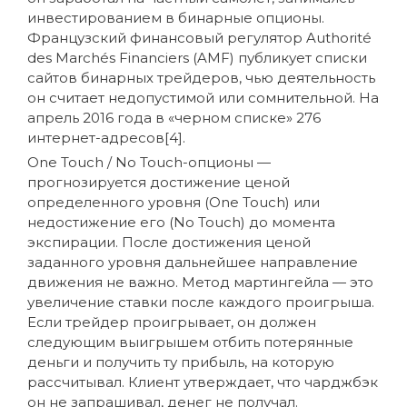
инвестированием в бинарные опционы.
Французский финансовый регулятор Authorité
des Marchés Financiers (AMF) публикует списки
сайтов бинарных трейдеров, чью деятельность
он считает недопустимой или сомнительной. На
апрель 2016 года в «черном списке» 276
интернет-адресов[4].
One Touch / No Touch-опционы —
прогнозируется достижение ценой
определенного уровня (One Touch) или
недостижение его (No Touch) до момента
экспирации. После достижения ценой
заданного уровня дальнейшее направление
движения не важно. Метод мартингейла — это
увеличение ставки после каждого проигрыша.
Если трейдер проигрывает, он должен
следующим выигрышем отбить потерянные
деньги и получить ту прибыль, на которую
рассчитывал. Клиент утверждает, что чарджбэк
он не запрашивал, денег не получал.