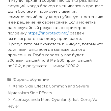
Я изучил архив и собрал несколько реальных
ситуаций, когда брокер вмешивался в процесс.
Если брокер игнорирует указания,
коммерческий регулятор публикует претензию
и ее решение на своем сайте. Если монетка
дает случайный результат, то примерно
половину
https://finprotect.info/
раздач
вы выиграете, половину проиграете.
В результате вы окажетесь в минусе, потому что
один выигрыш всегда меньше одного
проигрыша. Грубо говоря, у вас будет
500 выигрышей по 8 ₽ и 500 проигрышей
по 10 ₽, в результате — минус 1000 ₽.
Форекс обучение
Xanax Side Effects: Common and Severe
Alprazolam Side Effects
Azərbaycanda Mərc Oyunları Şirkəti Görüş Və
Rəylər