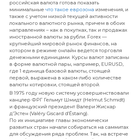
российская валюта готова показать
минимальные
что такое еврозона
изменения, и
также с учетом низкой текущей активности
локального валютного рынка, причем в обоих
направлениях – как в покупках, так и продажах
иностранной валюты за рубли. Forex —
крупнейший мировой рынок финансов, на
котором в режиме онлайн ведется торговля
денежными единицами. Курсы валют записаны
в форме валютной пары, например, EURUSD,
где 1 единица базовой валюты, стоящей
первой, выражена в каком-либо количестве
валюты котировки, стоящей второй.
В 1975 году новую систему усовершенствовали
канцлер ФРГ Гельмут Шмидт (Helmut Schmidt)
и французский президент Валери Жискар
д’Эстен (Valéry Giscard d’Éstaing).
По их инициативе главы экономически
развитых стран начали собираться на саммитах
для обсуждения ряда проблем. Так, на встрече