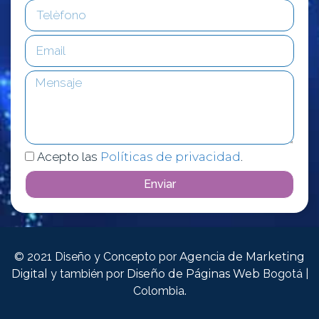
Acepto las
Políticas de privacidad
.
Enviar
© 2021 Diseño y Concepto por
Agencia de Marketing
Digital
y también por
Diseño de Páginas Web
Bogotá |
Colombia.