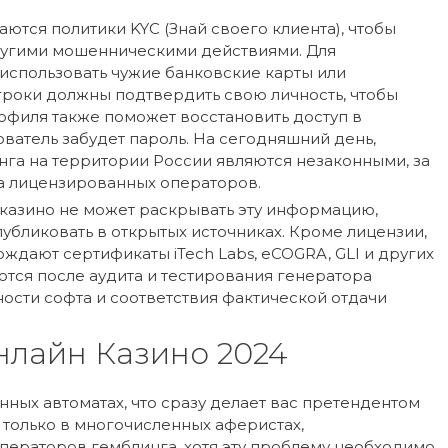
ся политики KYC (Знай своего клиента), чтобы
ругими мошенническими действиями. Для
спользовать чужие банковские карты или
гроки должны подтвердить свою личность, чтобы
офиля также поможет восстановить доступ в
ователь забудет пароль. На сегодняшний день,
га на территории России являются незаконными, за
а лицензированных операторов.
казино не может раскрывать эту информацию,
публиковать в открытых источниках. Кроме лицензии,
рждают сертификаты iTech Labs, eCOGRA, GLI и других
тся после аудита и тестирования генератора
ости софта и соответствия фактической отдачи
нлайн Казино 2024
нных автоматах, что сразу делает вас претендентом
е только в многочисленных аферистах,
ераторов гемблинга, хотя эту проблему необходимо