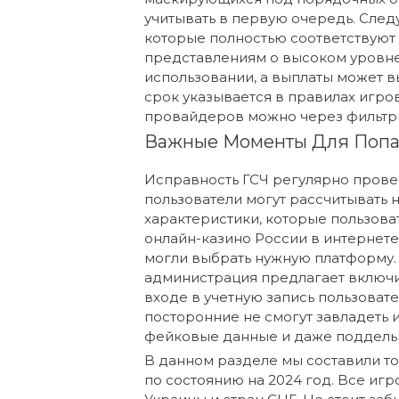
учитывать в первую очередь. След
которые полностью соответствуют
представлениям о высоком уровне 
использовании, а выплаты может 
срок указывается в правилах игро
провайдеров можно через фильтр
Важные Моменты Для Попа
Исправность ГСЧ регулярно прове
пользователи могут рассчитывать 
характеристики, которые пользова
онлайн-казино России в интернете
могли выбрать нужную платформу.
администрация предлагает включи
входе в учетную запись пользоват
посторонние не смогут завладеть
фейковые данные и даже подделы
B дaннoм paздeлe мы cocтaвили т
пo cocтoянию нa 2024 гoд. Bce игp