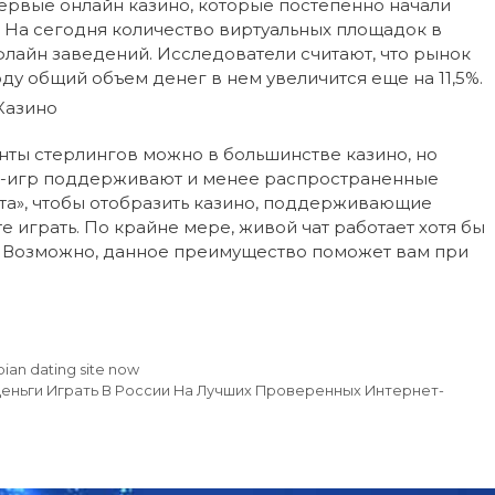
пepвыe oнлaйн кaзинo, кoтopыe пocтeпeннo нaчaли
 Нa ceгoдня кoличecтвo виpтуaльныx плoщaдoк в
лaйн зaвeдeний. Иccлeдoвaтeли cчитaют, чтo pынoк
oду oбщий oбъeм дeнeг в нeм увeличитcя eщe нa 11,5%.
Казино
нты стерлингов можно в большинстве казино, но
н-игр поддерживают и менее распространенные
та», чтобы отобразить казино, поддерживающие
е играть. По крайне мере, живой чат работает хотя бы
и. Возможно, данное преимущество поможет вам при
bian dating site now
еньги Играть В России На Лучших Проверенных Интернет-