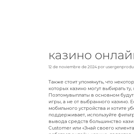
казино онлай
12 de noviembre de 2024
por
usergenprodu
Также стоит упомянуть, что некото
которых казино могут выбирать ту,
Поэтомувыплаты в основном будут 
игры, а не от выбранного казино. 
мобильного устройства и хотите уб
поддерживает, используйте фильтр
вывода средств большинство казин
Customer или «Знай своего клиента