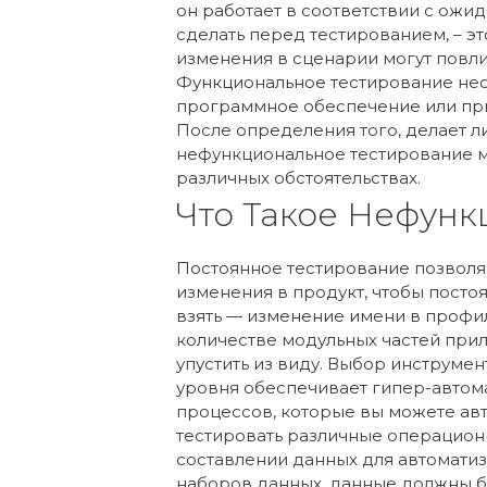
он работает в соответствии с ожи
сделать перед тестированием, – э
изменения в сценарии могут повли
Функциональное тестирование нео
программное обеспечение или прил
После определения того, делает л
нефункциональное тестирование м
различных обстоятельствах.
Что Такое Нефунк
Постоянное тестирование позволяе
изменения в продукт, чтобы пост
взять — изменение имени в профи
количестве модульных частей прило
упустить из виду. Выбор инструме
уровня обеспечивает гипер-автом
процессов, которые вы можете ав
тестировать различные операционн
составлении данных для автоматиз
наборов данных, данные должны бы