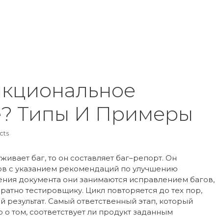
Inicio
Product
нкциональное
е? Типы И Примеры
cts
живает баг, то он составляет баг–репорт. Он
ов с указанием рекомендаций по улучшению
ения документа они занимаются исправлением багов,
ратно тестировщику. Цикл повторяется до тех пор,
й результат. Самый ответственный этап, который
о том, соответствует ли продукт заданным