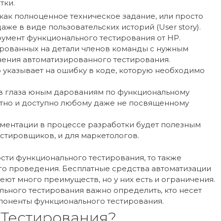
тки.
как полноценное техническое задание, или просто
же в виде пользовательских историй (User story).
румент функционального тестирования от HP.
ированных на детали членов команды с нужным
ения автоматизированного тестирования.
то указывает на ошибку в коде, которую необходимо
я в глаза юным дарованиям по функциональному
ятно и доступно любому даже не посвященному
ментации в процессе разработки будет полезным
естировщиков, и для маркетологов.
сти функционального тестирования, то также
го проведения. Бесплатные средства автоматизации
ют много преимуществ, но у них есть и ограничения.
ьного тестирования важно определить, кто несет
мпоненты функционального тестирования.
 Тестирования?