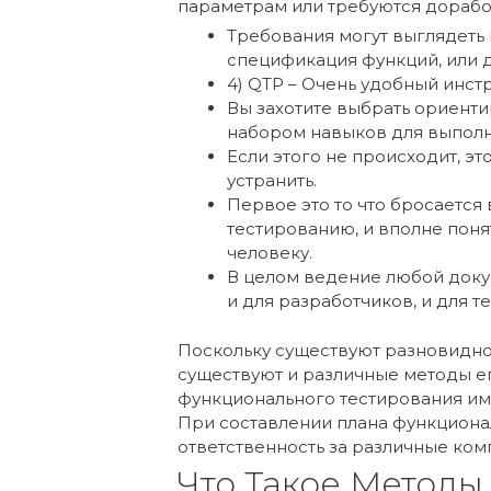
параметрам или требуются дорабо
Требования могут выглядеть 
спецификация функций, или да
4) QTP – Очень удобный инст
Вы захотите выбрать ориент
набором навыков для выполн
Если этого не происходит, э
устранить.
Первое это то что бросаетс
тестированию, и вполне пон
человеку.
В целом ведение любой доку
и для разработчиков, и для т
Поскольку существуют разновидно
существуют и различные методы е
функционального тестирования име
При составлении плана функционал
ответственность за различные ко
Что Такое Методы