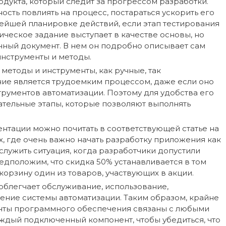
дукта, который следит за прогрессом разработки.
ость повлиять на процесс, постараться ускорить его
нейшей планировке действий, если этап тестирования
ическое задание выступает в качестве основы, но
нный документ. В нем он подробно описывает сам
инструменты и методы.
методы и инструменты, как ручные, так
ние является трудоемким процессом, даже если оно
рументов автоматизации. Поэтому для удобства его
ательные этапы, которые позволяют выполнять
нтации можно почитать в соответствующей статье на
х, где очень важно начать разработку приложения как
лужить ситуация, когда разработчики допустили
едположим, что скидка 50% устанавливается в том
 корзину один из товаров, участвующих в акции.
облегчает обслуживание, использование,
ение системы автоматизации. Таким образом, крайне
нты программного обеспечения связаны с любыми
ждый подключенный компонент, чтобы убедиться, что