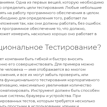
даниями. Одна из первых вещей, которую необходимо
то определить цели тестирования. Любые небольшие
ять на работу программного обеспечения в целом.
бходимо для определения того, работает ли
ожения так, как они должны работать, без ошибок.
и программное обеспечение то, что должно,
ожет измерить, насколько хорошо оно работает в
циональное Тестирование?
т компании быть гибкой и быстро вносить
оянно его совершенствовать. Для примера можно
ле человека — имя отображается во многом
жения, и все их могут забыть проверить, или
нта функционального тестирования корпоративного
атизацию, максимально увеличивая количество
томатизировать. Инструмент должен быть способен
ые системы, браузеры и устройства. При
ированных тестов, которым требуется несколько
ть простыми в использовании, чтении и