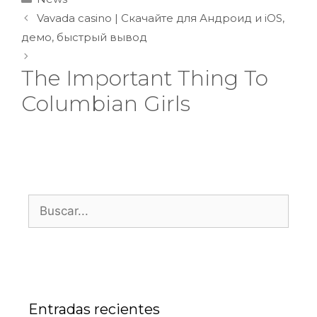
Vavada casino | Скачайте для Андроид и iOS,
демо, быстрый вывод
The Important Thing To
Columbian Girls
Entradas recientes