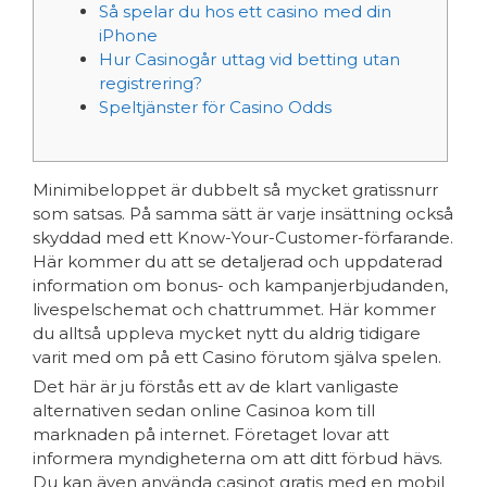
Så spelar du hos ett casino med din
iPhone
Hur Casinogår uttag vid betting utan
registrering?
Speltjänster för Casino Odds
Minimibeloppet är dubbelt så mycket gratissnurr
som satsas. På samma sätt är varje insättning också
skyddad med ett Know-Your-Customer-förfarande.
Här kommer du att se detaljerad och uppdaterad
information om bonus- och kampanjerbjudanden,
livespelschemat och chattrummet. Här kommer
du alltså uppleva mycket nytt du aldrig tidigare
varit med om på ett Casino förutom själva spelen.
Det här är ju förstås ett av de klart vanligaste
alternativen sedan online Casinoa kom till
marknaden på internet. Företaget lovar att
informera myndigheterna om att ditt förbud hävs.
Du kan även använda casinot gratis med en mobil