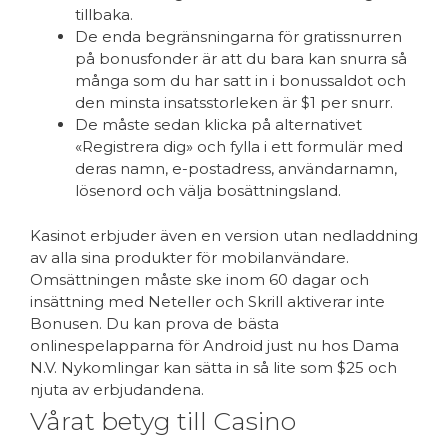
tillbaka.
De enda begränsningarna för gratissnurren
på bonusfonder är att du bara kan snurra så
många som du har satt in i bonussaldot och
den minsta insatsstorleken är $1 per snurr.
De måste sedan klicka på alternativet
«Registrera dig» och fylla i ett formulär med
deras namn, e-postadress, användarnamn,
lösenord och välja bosättningsland.
Kasinot erbjuder även en version utan nedladdning
av alla sina produkter för mobilanvändare.
Omsättningen måste ske inom 60 dagar och
insättning med Neteller och Skrill aktiverar inte
Bonusen. Du kan prova de bästa
onlinespelapparna för Android just nu hos Dama
N.V. Nykomlingar kan sätta in så lite som $25 och
njuta av erbjudandena.
Vårat betyg till Casino