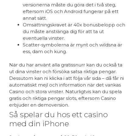
versionerna måste du göra det i två steg,
eftersom iOS och Android fungerar på ett
annat sätt.
Omsättningskravet är 40x bonusbelopp och
du måste anstränga dig för att ta ut
eventuella vinster.
Scatter-symbolerna är mynt och wildsna är
ess, dam och kung.
När du har använt alla gratissnurr kan du också ta
ut dina vinster och försöka satsa riktiga pengar.
Dessutom kan ni klicka i att följa vår sida – då får ni
automatiskt mejl och information när det vankas
Casino och stora vinster. Naturligtvis kan du spela
gratis och riktiga pengar slots, eftersom Casino
erbjuder en demoversion.
Så spelar du hos ett casino
med din iPhone