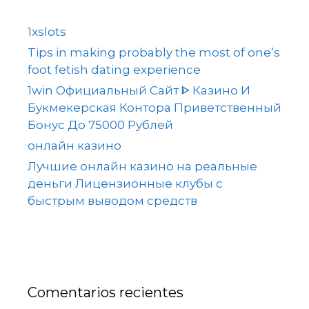
1xslots
Tips in making probably the most of one’s
foot fetish dating experience
1win Официальный Сайт ᐈ Казино И
Букмекерская Контора Приветственный
Бонус До 75000 Рублей
онлайн казино
Лучшие онлайн казино на реальные
деньги Лицензионные клубы с
быстрым выводом средств
Comentarios recientes