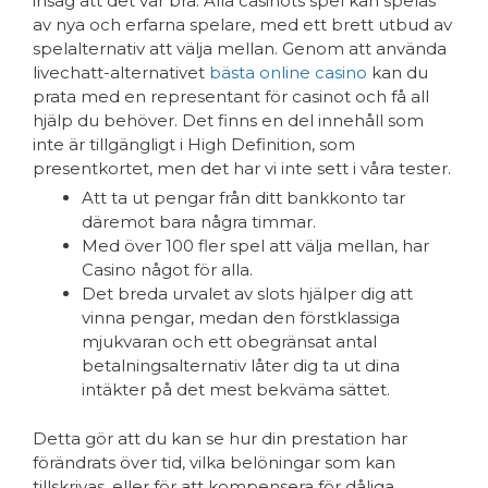
insåg att det var bra. Alla casinots spel kan spelas
av nya och erfarna spelare, med ett brett utbud av
spelalternativ att välja mellan. Genom att använda
livechatt-alternativet
bästa online casino
kan du
prata med en representant för casinot och få all
hjälp du behöver. Det finns en del innehåll som
inte är tillgängligt i High Definition, som
presentkortet, men det har vi inte sett i våra tester.
Att ta ut pengar från ditt bankkonto tar
däremot bara några timmar.
Med över 100 fler spel att välja mellan, har
Casino något för alla.
Det breda urvalet av slots hjälper dig att
vinna pengar, medan den förstklassiga
mjukvaran och ett obegränsat antal
betalningsalternativ låter dig ta ut dina
intäkter på det mest bekväma sättet.
Detta gör att du kan se hur din prestation har
förändrats över tid, vilka belöningar som kan
tillskrivas, eller för att kompensera för dåliga