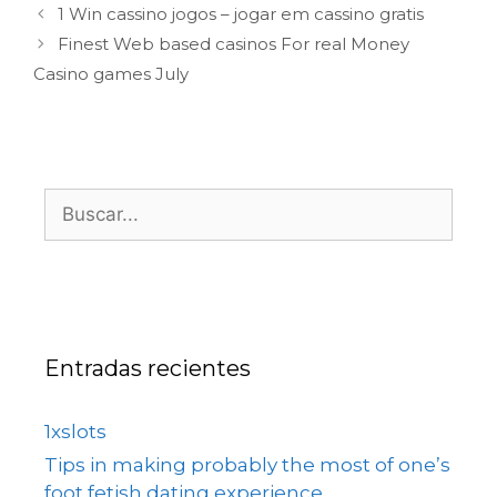
1 Win cassino jogos – jogar em cassino gratis
Finest Web based casinos For real Money
Casino games July
Entradas recientes
1xslots
Tips in making probably the most of one’s
foot fetish dating experience