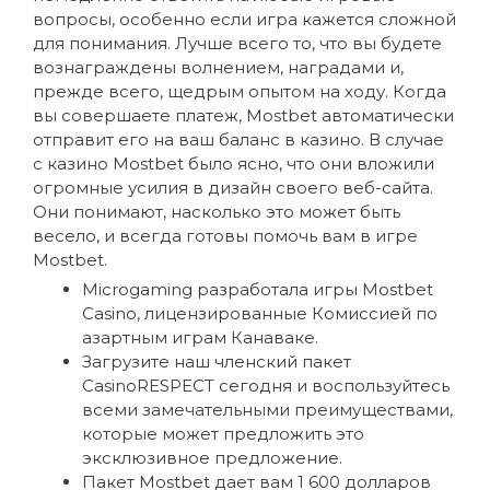
вопросы, особенно если игра кажется сложной
для понимания. Лучше всего то, что вы будете
вознаграждены волнением, наградами и,
прежде всего, щедрым опытом на ходу. Когда
вы совершаете платеж, Mostbet автоматически
отправит его на ваш баланс в казино. В случае
с казино Mostbet было ясно, что они вложили
огромные усилия в дизайн своего веб-сайта.
Они понимают, насколько это может быть
весело, и всегда готовы помочь вам в игре
Mostbet.
Microgaming разработала игры Mostbet
Casino, лицензированные Комиссией по
азартным играм Канаваке.
Загрузите наш членский пакет
CasinoRESPECT сегодня и воспользуйтесь
всеми замечательными преимуществами,
которые может предложить это
эксклюзивное предложение.
Пакет Mostbet дает вам 1 600 долларов