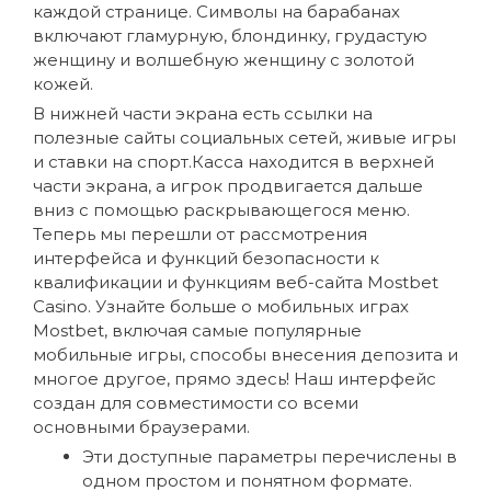
каждой странице. Символы на барабанах
включают гламурную, блондинку, грудастую
женщину и волшебную женщину с золотой
кожей.
В нижней части экрана есть ссылки на
полезные сайты социальных сетей, живые игры
и ставки на спорт.Касса находится в верхней
части экрана, а игрок продвигается дальше
вниз с помощью раскрывающегося меню.
Теперь мы перешли от рассмотрения
интерфейса и функций безопасности к
квалификации и функциям веб-сайта Mostbet
Casino. Узнайте больше о мобильных играх
Mostbet, включая самые популярные
мобильные игры, способы внесения депозита и
многое другое, прямо здесь! Наш интерфейс
создан для совместимости со всеми
основными браузерами.
Эти доступные параметры перечислены в
одном простом и понятном формате.