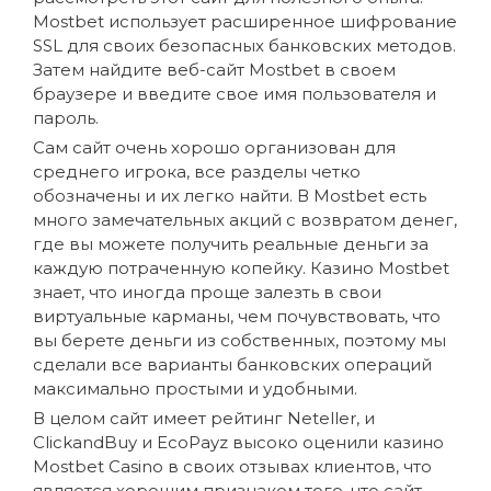
Mostbet использует расширенное шифрование
SSL для своих безопасных банковских методов.
Затем найдите веб-сайт Mostbet в своем
браузере и введите свое имя пользователя и
пароль.
Сам сайт очень хорошо организован для
среднего игрока, все разделы четко
обозначены и их легко найти. В Mostbet есть
много замечательных акций с возвратом денег,
где вы можете получить реальные деньги за
каждую потраченную копейку. Казино Mostbet
знает, что иногда проще залезть в свои
виртуальные карманы, чем почувствовать, что
вы берете деньги из собственных, поэтому мы
сделали все варианты банковских операций
максимально простыми и удобными.
В целом сайт имеет рейтинг Neteller, и
ClickandBuy и EcoPayz высоко оценили казино
Mostbet Casino в своих отзывах клиентов, что
является хорошим признаком того, что сайт