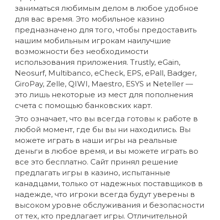
заниматься любимым делом в любое удобное
для вас время. Это мобильное казино
предназначено для того, чтобы предоставить
нашим мобильным игрокам наилучшие
возможности без необходимости
использования приложения. Trustly, eGain,
Neosurf, Multibanco, eCheck, EPS, ePall, Badger,
GiroPay, Zelle, QIWI, Maestro, ESYS и Neteller —
это лишь некоторые из мест для пополнения
счета с помощью банковских карт.
Это означает, что вы всегда готовы к работе в
любой момент, где бы вы ни находились. Вы
можете играть в наши игры на реальные
деньги в любое время, и вы можете играть во
все это бесплатно. Сайт принял решение
предлагать игры в казино, испытанные
канадцами, только от надежных поставщиков в
надежде, что игроки всегда будут уверены в
высоком уровне обслуживания и безопасности
от тех, кто предлагает игры. Отличительной