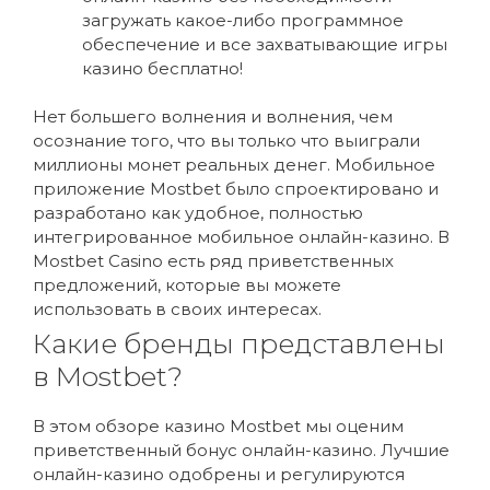
загружать какое-либо программное
обеспечение и все захватывающие игры
казино бесплатно!
Нет большего волнения и волнения, чем
осознание того, что вы только что выиграли
миллионы монет реальных денег. Мобильное
приложение Mostbet было спроектировано и
разработано как удобное, полностью
интегрированное мобильное онлайн-казино. В
Mostbet Casino есть ряд приветственных
предложений, которые вы можете
использовать в своих интересах.
Какие бренды представлены
в Mostbet?
В этом обзоре казино Mostbet мы оценим
приветственный бонус онлайн-казино. Лучшие
онлайн-казино одобрены и регулируются