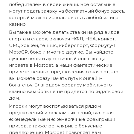
победителем в своей жизни. Все остальные
могут подать заявку на бесплатный бонус здесь,
который можно использовать в любой из игр
казино.
Вы также можете делать ставки на ряд видов
спорта и ставок, включая НФЛ, НБА, крикет,
UFC, хоккей, теннис, киберспорт, Формулу-1,
MotoGP, бокс и многие другие. Вы найдете
лучшие цены и аутентичный опыт, когда
играете в Mostbet, а наши фантастические
приветственные предложения означают, что
вы можете сразу начать путь к онлайн-
богатству. Благодаря сервису мобильного
казино вам больше не придется покидать свой
дом.
Игроки могут воспользоваться рядом
предложений и рекламных акций, включая
еженедельные и ежемесячные розыгрыши
призов, а также регулярные бонусные
предложения. Mostbet позволяет вам