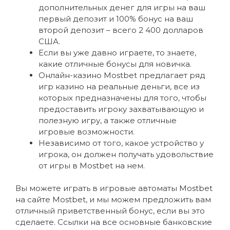
дополнительных денег для игры на ваш
первый депозит и 100% бонус на ваш
второй депозит – всего 2 400 долларов
США.
Если вы уже давно играете, то знаете,
какие отличные бонусы для новичка.
Онлайн-казино Mostbet предлагает ряд
игр казино на реальные деньги, все из
которых предназначены для того, чтобы
предоставить игроку захватывающую и
полезную игру, а также отличные
игровые возможности.
Независимо от того, какое устройство у
игрока, он должен получать удовольствие
от игры в Mostbet на нем.
Вы можете играть в игровые автоматы Mostbet
на сайте Mostbet, и мы можем предложить вам
отличный приветственный бонус, если вы это
сделаете. Ссылки на все основные банковские