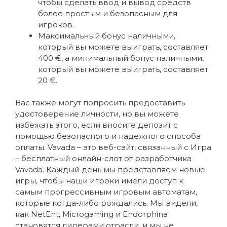
чтобы сделать ввод и вывод средств
более простым и безопасным для
игроков.
Максимальный бонус наличными,
который вы можете выиграть, составляет
400 €, а минимальный бонус наличными,
который вы можете выиграть, составляет
20 €.
Вас также могут попросить предоставить
удостоверение личности, но вы можете
избежать этого, если вносите депозит с
помощью безопасного и надежного способа
оплаты. Vavada – это веб-сайт, связанный с Игра
– бесплатный онлайн-слот от разработчика
Vavada. Каждый день мы представляем новые
игры, чтобы наши игроки имели доступ к
самым прогрессивным игровым автоматам,
которые когда-либо рождались. Мы видели,
как NetEnt, Microgaming и Endorphina
становятся лидерами отрасли, и мы не