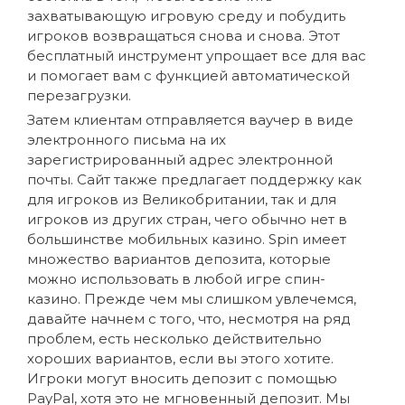
захватывающую игровую среду и побудить
игроков возвращаться снова и снова. Этот
бесплатный инструмент упрощает все для вас
и помогает вам с функцией автоматической
перезагрузки.
Затем клиентам отправляется ваучер в виде
электронного письма на их
зарегистрированный адрес электронной
почты. Сайт также предлагает поддержку как
для игроков из Великобритании, так и для
игроков из других стран, чего обычно нет в
большинстве мобильных казино. Spin имеет
множество вариантов депозита, которые
можно использовать в любой игре спин-
казино. Прежде чем мы слишком увлечемся,
давайте начнем с того, что, несмотря на ряд
проблем, есть несколько действительно
хороших вариантов, если вы этого хотите.
Игроки могут вносить депозит с помощью
PayPal, хотя это не мгновенный депозит. Мы