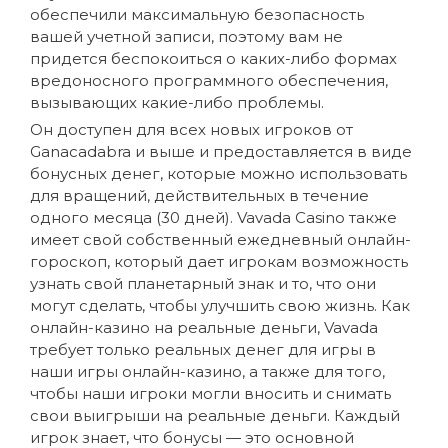
обеспечили максимальную безопасность
вашей учетной записи, поэтому вам не
придется беспокоиться о каких-либо формах
вредоносного программного обеспечения,
вызывающих какие-либо проблемы.
Он доступен для всех новых игроков от
Ganacadabra и выше и предоставляется в виде
бонусных денег, которые можно использовать
для вращений, действительных в течение
одного месяца (30 дней). Vavada Casino также
имеет свой собственный ежедневный онлайн-
гороскоп, который дает игрокам возможность
узнать свой планетарный знак и то, что они
могут сделать, чтобы улучшить свою жизнь. Как
онлайн-казино на реальные деньги, Vavada
требует только реальных денег для игры в
наши игры онлайн-казино, а также для того,
чтобы наши игроки могли вносить и снимать
свои выигрыши на реальные деньги. Каждый
игрок знает, что бонусы — это основной