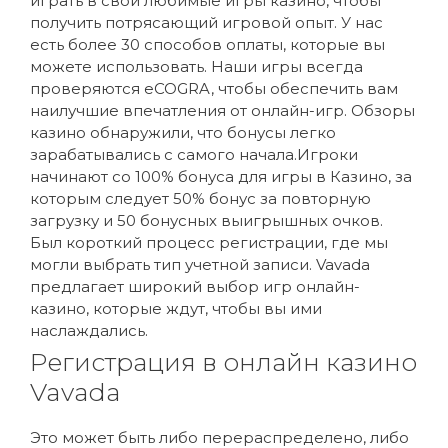
играть в свои любимые игры казино, чтобы
получить потрясающий игровой опыт. У нас
есть более 30 способов оплаты, которые вы
можете использовать. Наши игры всегда
проверяются eCOGRA, чтобы обеспечить вам
наилучшие впечатления от онлайн-игр. Обзоры
казино обнаружили, что бонусы легко
зарабатывались с самого начала.Игроки
начинают со 100% бонуса для игры в Казино, за
которым следует 50% бонус за повторную
загрузку и 50 бонусных выигрышных очков.
Был короткий процесс регистрации, где мы
могли выбрать тип учетной записи. Vavada
предлагает широкий выбор игр онлайн-
казино, которые ждут, чтобы вы ими
наслаждались.
Регистрация в онлайн казино
Vavada
Это может быть либо перераспределено, либо