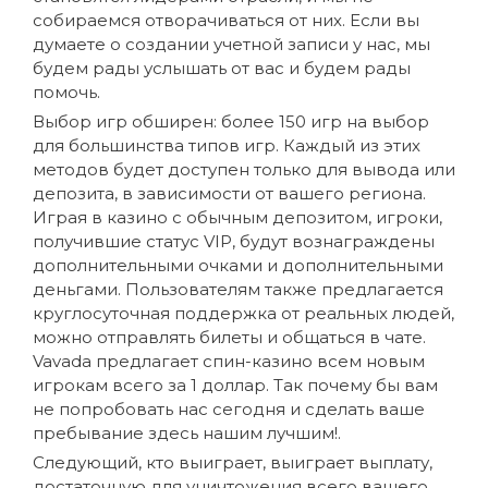
собираемся отворачиваться от них. Если вы
думаете о создании учетной записи у нас, мы
будем рады услышать от вас и будем рады
помочь.
Выбор игр обширен: более 150 игр на выбор
для большинства типов игр. Каждый из этих
методов будет доступен только для вывода или
депозита, в зависимости от вашего региона.
Играя в казино с обычным депозитом, игроки,
получившие статус VIP, будут вознаграждены
дополнительными очками и дополнительными
деньгами. Пользователям также предлагается
круглосуточная поддержка от реальных людей,
можно отправлять билеты и общаться в чате.
Vavada предлагает спин-казино всем новым
игрокам всего за 1 доллар. Так почему бы вам
не попробовать нас сегодня и сделать ваше
пребывание здесь нашим лучшим!.
Следующий, кто выиграет, выиграет выплату,
достаточную для уничтожения всего вашего