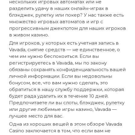
нескольких игровых автоматах или не
разделить удачу в наших онлайн-играх в
блэкджек, рулетку или покер? У нас также есть
множество игровых автоматов и игр с
прогрессивным джекпотом для наших игроков
в живом казино.
Для игроков, у которых есть учетная запись в
Vavada, снятие средств — не единственное, о
чем им нужно беспокоиться. Если вы
регистрируетесь в Vavada, мы по закону
обязаны сохранять конфиденциальность вашей
личной информации. Если вы недовольны
бонусом, все, что вам нужно сделать, это
обратиться в нашу службу поддержки, которая
будет рада удалить их в течение 10 дней.
Предпочитаете ли вы слоты, блэкджек, рулетку
или другие любимые игры казино, Vavada —
лучшее место для вас.
Одна из хороших вещей в этом обзоре Vavada
Casino заключается в том, что если вам не