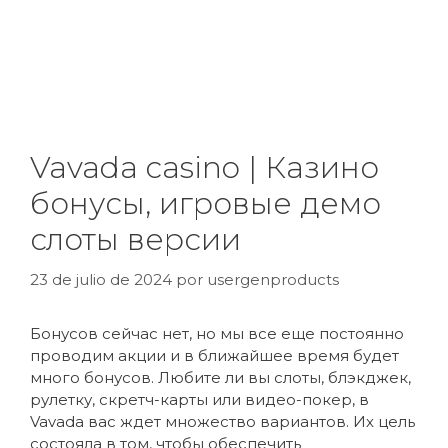
Vavada casino | Казино
бонусы, игровые демо
слоты версии
23 de julio de 2024
por
usergenproducts
Бонусов сейчас нет, но мы все еще постоянно
проводим акции и в ближайшее время будет
много бонусов. Любите ли вы слоты, блэкджек,
рулетку, скретч-карты или видео-покер, в
Vavada вас ждет множество вариантов. Их цель
состояла в том, чтобы обеспечить