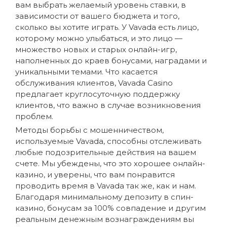
вам выбрать желаемый уровень ставки, в
зависимости от вашего бюджета и того,
сколько вы хотите играть. У Vavada есть лицо,
которому можно улыбаться, и это лицо —
множество новых и старых онлайн-игр,
наполненных до краев бонусами, наградами и
уникальными темами. Что касается
обслуживания клиентов, Vavada Casino
предлагает круглосуточную поддержку
клиентов, что важно в случае возникновения
проблем.
Методы борьбы с мошенничеством,
используемые Vavada, способны отслеживать
любые подозрительные действия на вашем
счете. Мы убеждены, что это хорошее онлайн-
казино, и уверены, что вам понравится
проводить время в Vavada так же, как и нам.
Благодаря минимальному депозиту в спин-
казино, бонусам за 100% совпадение и другим
реальным денежным вознаграждениям вы