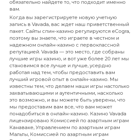
обязательно найдете то, что подходит именно
вам.
Когда вы зарегистрируете новую учетную
запись в Vavada, вас ждет наш приветственный
пакет. Сайты спин-казино регулируются eCogra,
поэтому вы знаете, что играете в честном и
надежном онлайн-казино с первоклассной
репутацией. Vavada — это место, где собраны
лучшие игры казино, и вот уже более 20 лет мы
становимся все лучше и лучше, усердно
работая над тем, чтобы предоставить вам
лучший игровой опыт в онлайн-казино. Мы
известны тем, что делаем наши игры настолько
захватывающими и аутентичными, насколько
это возможно, и вы можете быть уверены, что
мы предоставим вам все, что вам может
понадобиться в онлайн-казино. Казино Vavada
лицензировано Комиссией по азартным играм
Канаваке, Управлением по азартным играм
Мальты, Комиссией по азартным играм