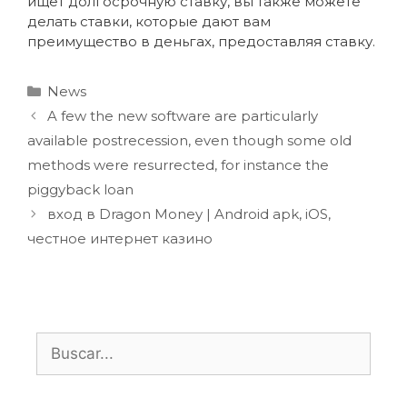
ищет долгосрочную ставку, вы также можете
делать ставки, которые дают вам
преимущество в деньгах, предоставляя ставку.
News
A few the new software are particularly
available postrecession, even though some old
methods were resurrected, for instance the
piggyback loan
вход в Dragon Money | Android apk, iOS,
честное интернет казино