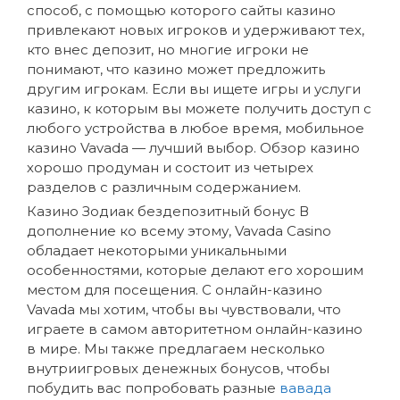
способ, с помощью которого сайты казино
привлекают новых игроков и удерживают тех,
кто внес депозит, но многие игроки не
понимают, что казино может предложить
другим игрокам. Если вы ищете игры и услуги
казино, к которым вы можете получить доступ с
любого устройства в любое время, мобильное
казино Vavada — лучший выбор. Обзор казино
хорошо продуман и состоит из четырех
разделов с различным содержанием.
Казино Зодиак бездепозитный бонус В
дополнение ко всему этому, Vavada Casino
обладает некоторыми уникальными
особенностями, которые делают его хорошим
местом для посещения. С онлайн-казино
Vavada мы хотим, чтобы вы чувствовали, что
играете в самом авторитетном онлайн-казино
в мире. Мы также предлагаем несколько
внутриигровых денежных бонусов, чтобы
побудить вас попробовать разные
вавада