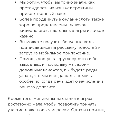
Мы хотим, чтобы вы точно знали, как
претендовать на наш невероятный
приветственный пакет.
Более продвинутые онлайн-слоты также
хорошо представлены, включая
видеопокеры, настольные игры и живое
казино.
Вы можете получить бонусные коды,
подписавшись на рассылку новостей и
загрузив мобильное приложение.
Помощь доступна круглосуточно и без
выходных, и, поскольку мы любим
довольных клиентов, вы будете рады
узнать, что мы всегда рады помочь,
особенно когда речь идет о зачислении
вашего депозита.
Кроме того, минимальная ставка в играх
достаточно мала, чтобы позволить принять
участие даже новым игрокам. Одна из причин,