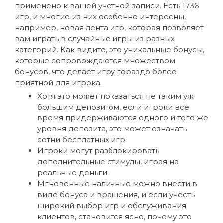
применено к вашей учетной записи. Есть 1736
игр, и многие из них особенно интересны,
например, новая лента игр, которая позволяет
вам играть в случайные игры из разных
категорий. Как видите, это уникальные бонусы,
которые сопровождаются множеством
бонусов, что делает игру гораздо более
приятной для игрока.
Хотя это может показаться не таким уж
большим депозитом, если игроки все
время придерживаются одного и того же
уровня депозита, это может означать
сотни бесплатных игр.
Игроки могут разблокировать
дополнительные стимулы, играя на
реальные деньги.
Мгновенные наличные можно внести в
виде бонуса и вращения, и если учесть
широкий выбор игр и обслуживания
клиентов, становится ясно, почему это