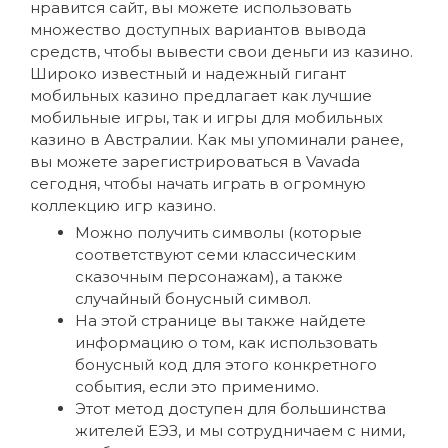
нравится сайт, вы можете использовать
множество доступных вариантов вывода
средств, чтобы вывести свои деньги из казино.
Широко известный и надежный гигант
мобильных казино предлагает как лучшие
мобильные игры, так и игры для мобильных
казино в Австралии. Как мы упоминали ранее,
вы можете зарегистрироваться в Vavada
сегодня, чтобы начать играть в огромную
коллекцию игр казино.
Можно получить символы (которые
соответствуют семи классическим
сказочным персонажам), а также
случайный бонусный символ.
На этой странице вы также найдете
информацию о том, как использовать
бонусный код для этого конкретного
события, если это применимо.
Этот метод доступен для большинства
жителей ЕЭЗ, и мы сотрудничаем с ними,