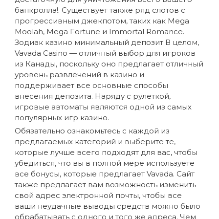
банкролла!. Существует также ряд слотов с
прогрессивным джекпотом, таких как Mega
Moolah, Mega Fortune и Immortal Romance.
Зодиак казино минимальный депозит В целом,
Vavada Casino — отличный выбор для игроков
из Канады, поскольку оно предлагает отличный
уровень развлечений в казино и
поддерживает все основные способы
внесения депозита. Наряду с рулеткой,
игровые автоматы являются одной из самых
популярных игр казино.
Обязательно ознакомьтесь с каждой из
предлагаемых категорий и выберите те,
которые лучше всего подходят для вас, чтобы
убедиться, что вы в полной мере используете
все бонусы, которые предлагает Vavada. Сайт
также предлагает вам возможность изменить
свой адрес электронной почты, чтобы все
ваши неудачные выводы средств можно было
обрабатывать с одного и того же адреса. Чем