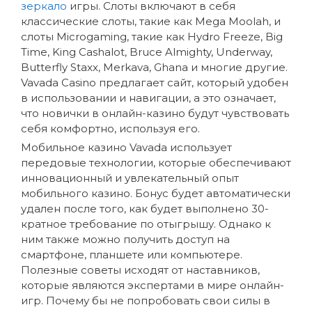
зеркало
игры. Слоты включают в себя
классические слоты, такие как Mega Moolah, и
слоты Microgaming, такие как Hydro Freeze, Big
Time, King Cashalot, Bruce Almighty, Underway,
Butterfly Staxx, Merkava, Ghana и многие другие.
Vavada Casino предлагает сайт, который удобен
в использовании и навигации, а это означает,
что новички в онлайн-казино будут чувствовать
себя комфортно, используя его.
Мобильное казино Vavada использует
передовые технологии, которые обеспечивают
инновационный и увлекательный опыт
мобильного казино. Бонус будет автоматически
удален после того, как будет выполнено 30-
кратное требование по отыгрышу. Однако к
ним также можно получить доступ на
смартфоне, планшете или компьютере.
Полезные советы исходят от наставников,
которые являются экспертами в мире онлайн-
игр. Почему бы не попробовать свои силы в