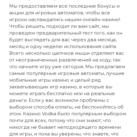
Мы предоставляем все последние бонусы и
акции для игровых автоматов, чтобы все
игроки наслаждались нашим онлайн-казино!
Чтобы решить, подходит ли вам сайт, мы
проведем предварительный тест того, как он
будет выглядеть для вас через два месяца,
месяц и одну неделю использования сайта.
Всего несколько щелчков мыши отделяют вас
от неограниченных развлечений на ходу, так
что начните игру уже сегодня. Мы предлагаем
самые популярные игровые автоматы, лучшие
мобильные игры казино и целый ряд
захватывающих игр казино, в которые вы
можете играть бесплатно или на реальные
деньги. Если у вас возникли проблемы с
выбором способа оплаты, не беспокойтесь об
этом. Казино Vodka было популярным выбором
почти для всех, потому что они знают, что
никогда не бывает неподходящего времени
для игры, и пока вы уверены, что знаете, что