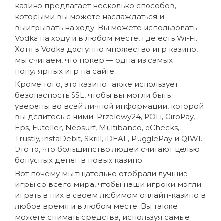
казино предлагает несколько способов,
которыми вы можете наслаждаться и
выигрывать на ходу. Вы можете использовать
Vodka на ходу и в любом месте, где есть Wi-Fi.
Хотя в Vodka доступно множество игр казино,
мы считаем, что покер — одна из самых
популярных игр на сайте.
Кроме того, это казино также использует
безопасность SSL, чтобы вы могли быть
уверены во всей личной информации, которой
вы делитесь с ними. Przelewy24, POLi, GiroPay,
Eps, Euteller, Neosurf, Multibanco, eChecks,
Trustly, instaDebit, Skrill, iDEAL, PugglePay и QIWI.
Это то, что большинство людей считают целью
бонусных денег в новых казино.
Вот почему мы тщательно отобрали лучшие
игры со всего мира, чтобы наши игроки могли
играть в них в своем любимом онлайн-казино в
любое время и в любом месте. Вы также
можете снимать средства, используя самые