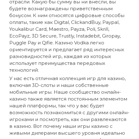
отрасли. Какую бы сумму вы ни внесли, вы
будете вознаграждены приветственным
бонусом. К ним относятся цифровые способы
оплаты, такие как Digital, ClickandBuy, Paypal,
Youkalibur Card, Maestro, Payza, Poli, Skrill,
EcoPayz, 3D Secure, Trustly, Instadebit, Giropay,
Puggle Pay и Qifie. Казино Vodka легко
ориентируется и предлагает ряд интересных
разновидностей игр, каждая из которых
использует преимущества передовых
технологий.
У нас есть отличная коллекция игр для казино,
включая 3D-слоты и наши собственные
мобильные игры. Наше сообщество онлайн-
казино также является постоянным элементом
нашей платформы, так что у вас будет
возможность познакомиться с другими онлайн-
игроками и посмотреть, как они развлекаются
в казино. Вот почему наши игры казино с
живыми дилерами высшего уровня идеально