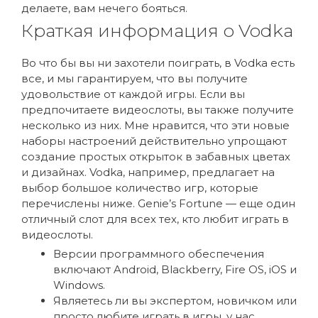
делаете, вам нечего бояться.
Краткая информация о Vodka
Во что бы вы ни захотели поиграть, в Vodka есть
все, и мы гарантируем, что вы получите
удовольствие от каждой игры. Если вы
предпочитаете видеослоты, вы также получите
несколько из них. Мне нравится, что эти новые
наборы настроений действительно упрощают
создание простых открыток в забавных цветах
и дизайнах. Vodka, например, предлагает на
выбор большое количество игр, которые
перечислены ниже. Genie’s Fortune — еще один
отличный слот для всех тех, кто любит играть в
видеослоты.
Версии программного обеспечения
включают Android, Blackberry, Fire OS, iOS и
Windows.
Являетесь ли вы экспертом, новичком или
просто любите играть в игры, у нас