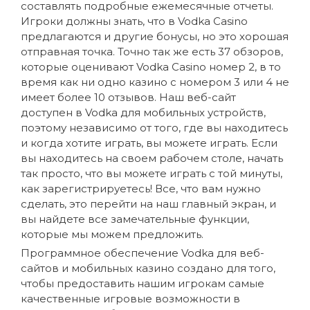
составлять подробные ежемесячные отчеты.
Игроки должны знать, что в Vodka Casino
предлагаются и другие бонусы, но это хорошая
отправная точка. Точно так же есть 37 обзоров,
которые оценивают Vodka Casino номер 2, в то
время как ни одно казино с номером 3 или 4 не
имеет более 10 отзывов. Наш веб-сайт
доступен в Vodka для мобильных устройств,
поэтому независимо от того, где вы находитесь
и когда хотите играть, вы можете играть. Если
вы находитесь на своем рабочем столе, начать
так просто, что вы можете играть с той минуты,
как зарегистрируетесь! Все, что вам нужно
сделать, это перейти на наш главный экран, и
вы найдете все замечательные функции,
которые мы можем предложить.
Программное обеспечение Vodka для веб-
сайтов и мобильных казино создано для того,
чтобы предоставить нашим игрокам самые
качественные игровые возможности в