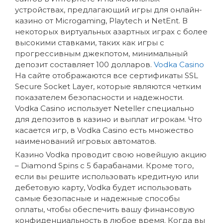
устройствах, предлагающий игры для онлайн-
казино от Microgaming, Playtech и NetEnt. В
некоторых виртуальных азартных играх с более
высокими ставками, таких как игры с
прогрессивным джекпотом, минимальный
депозит составляет 100 долларов.
Vodka Casino
На сайте отображаются все сертификаты SSL
Secure Socket Layer, которые являются четким
показателем безопасности и надежности.
Vodka Casino использует Neteller специально
для депозитов в казино и выплат игрокам. Что
касается игр, в Vodka Casino есть множество
наименований игровых автоматов.
Казино Vodka проводит свою новейшую акцию
– Diamond Spins с 5 барабанами. Кроме того,
если вы решите использовать кредитную или
дебетовую карту, Vodka будет использовать
самые безопасные и надежные способы
оплаты, чтобы обеспечить вашу финансовую
конфиденциальность в любое время. Когда вы