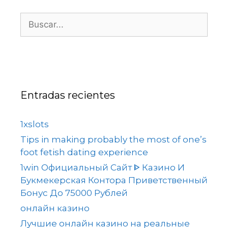
Entradas recientes
1xslots
Tips in making probably the most of one’s
foot fetish dating experience
1win Официальный Сайт ᐈ Казино И
Букмекерская Контора Приветственный
Бонус До 75000 Рублей
онлайн казино
Лучшие онлайн казино на реальные