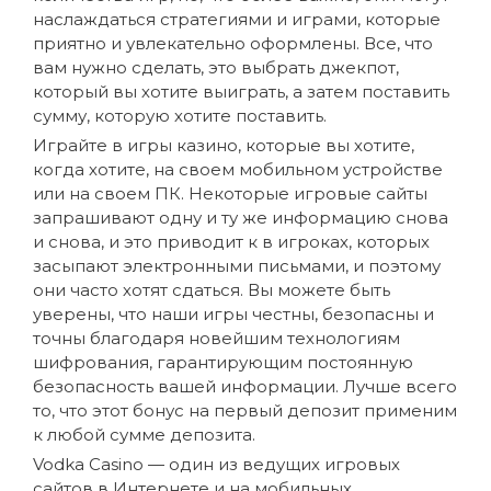
наслаждаться стратегиями и играми, которые
приятно и увлекательно оформлены. Все, что
вам нужно сделать, это выбрать джекпот,
который вы хотите выиграть, а затем поставить
сумму, которую хотите поставить.
Играйте в игры казино, которые вы хотите,
когда хотите, на своем мобильном устройстве
или на своем ПК. Некоторые игровые сайты
запрашивают одну и ту же информацию снова
и снова, и это приводит к в игроках, которых
засыпают электронными письмами, и поэтому
они часто хотят сдаться. Вы можете быть
уверены, что наши игры честны, безопасны и
точны благодаря новейшим технологиям
шифрования, гарантирующим постоянную
безопасность вашей информации. Лучше всего
то, что этот бонус на первый депозит применим
к любой сумме депозита.
Vodka Casino — один из ведущих игровых
сайтов в Интернете и на мобильных