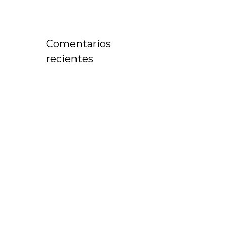
Comentarios
recientes