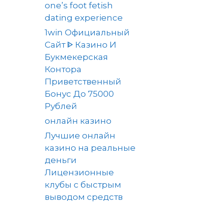
one’s foot fetish
dating experience
1win Официальный
Сайт ᐈ Казино И
Букмекерская
Контора
Приветственный
Бонус До 75000
Рублей
онлайн казино
Лучшие онлайн
казино на реальные
деньги
Лицензионные
клубы с быстрым
выводом средств