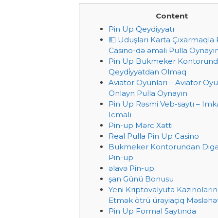
Content
Pin Up Qeydiyyatı
💵 Uduşları Karta Çıxarmaqla
Casino-də əməli Pulla Oynayı
Pin Up Bukmeker Kontorund
Qeydi̇yyatdan Olmaq
Aviator Oyunları – Aviator O
Onlayn Pulla Oynayın
Pin Up Rəsmi Veb-saytı – Imk
Icmalı
Pin-up Mərc Xətti
Real Pulla Pin Up Casino
Bukmeker Kontorundan Digə
Pin-up
əlavə Pin-up
şan Günü Bonusu
Yeni Kriptovalyuta Kazinoların
Etmək ötrü ürəyiaçiq Məsləhət
Pin Up Formal Saytında