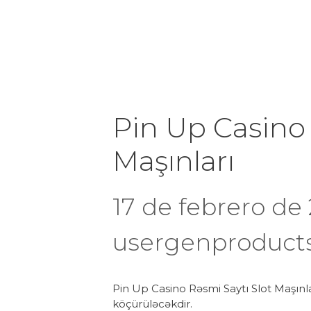
Pin Up Casino 
Maşınları
17 de febrero de
usergenproduct
Pin Up Casino Rəsmi Saytı Slot Maşınla
köçürüləcəkdir.