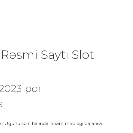
Inicio
Product
Rəsmi Saytı Slot
 2023
por
s
rı
Uğurlu spin halında, ənam məbləği balansa