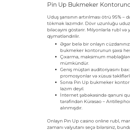
Pin Up Bukmeker Kontorund
Uduş şansının artırılması ötrü 95% – 
tökmək lazımdır. Dövr uzunluğu uduzan
biləcəyini göstərir. Milyonlarla rubl v
qiymətləndirilir.
Əgər belə bir onlayn cüzdanınız
bukmeker kontorunun şəxsi hesab
Çıxarma, maksimum məbləğlərdə
mümkündür.
Geniş müştəri auditoriyasını ba
promosyonlar və xüsusi təkliflərlə
Sonra Pin Up bukmeker kontoru
lazım deyil.
İnternet şəbəkəsində qanuni qum
tərəfindən Kürasao – Antillephon
alınmışdır.
Onlayn Pin Up casino online rubl, mana
zamanı valyutanı seçə bilərsiniz, bu