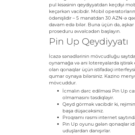
pul kisəsinin qeydiyyatdan keçdiyi mo
keçərkən vacibdir. Mobil operatorların 
ödənişlidir – 5 manatdan 30 AZN-ə qə
davam edə bilər. Buna üçün də, aşkar 
proseduru əvvəlcədən başlayın.
Pin Up Qeydiyyatı
İcazə sənədlərinin mövcudluğu sayt
oynamağa və ani lotereyalarda iştirak 
olan qonaqlar üçün istifadəçi interfeys
qumar oynaya bilərsiniz. Kazino menyus
mövcuddur.
İcmalın dərc edilməsi Pin Up ca
olmamasını təsdiqləyir.
Qeyd görmək vacibdir ki, rejimində
başa düşəcəksiniz.
Proqramı rəsmi internet saytında
Pin Up oyunu gələn qonaqlar id
uduşlardan danışırlar.