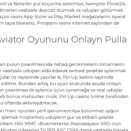
krill və Neteller pul köçürmə sistemləri, həmçinin Privat24,
ətləri vasitəsilə depozit düzmək və uduşları götürmək
üçün rəsmi App Store və Play Market mağazalarını ziyarət
m tapa bilərsiniz. Proqramı rəsmi internet saytından da
 Aviator Oyununu Onlayn Pulla
dən pulun çıxarılmasında nahaq gecikmələrin olmamasını
 vasitəsilə uduşları əldə edərək sərbəst şəraitdə əylənmək
ular öz rəylərində yazırlar ki, Pin Up kazino saytında
edilmir. Bundan artıq, bu oyun klubunda asudə onlayn
ərin çıxarılması ilə əyləncə üçün oynamağa və real uduşlar
li bonus məhsulları mülk. Pin Up casino online tərəfindən
ofisində aktivləşdiriləcək.
n mərc oyunları yerli qanunvericiliyə bölünməz uyğun
lə işləmək müştərilərə uduşların gur və etibarlı şəkildə
«William Hill» MMC «Bukmekerlər Assosiasiyası» SRO-nun
Müştəri ödənişləri TsUPIS ASC QIWI-bank vasitəsilə həyata