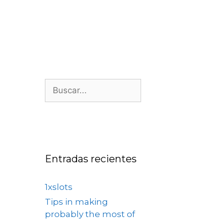
os
Nosotros
Contacto
Entradas recientes
1xslots
Tips in making
probably the most of