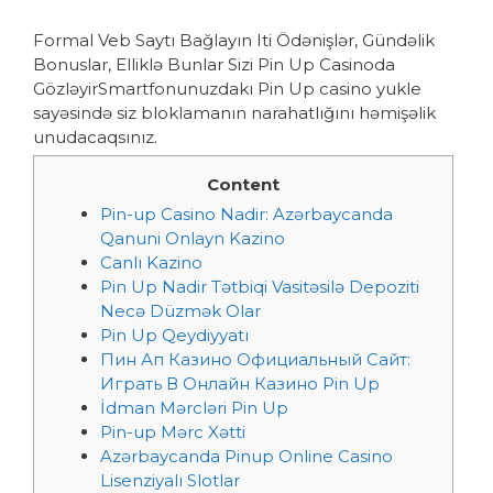
Formal Veb Saytı Bağlayın️ Iti Ödənişlər, Gündəlik
Bonuslar, Elliklə Bunlar Sizi Pin Up Casinoda
Gözləyir
Smartfonunuzdakı Pin Up casino yukle
sayəsində siz bloklamanın narahatlığını həmişəlik
unudacaqsınız.
Content
Pin-up Casino Nadir: Azərbaycanda
Qanuni Onlayn Kazino
Canlı Kazino
Pin Up Nadir Tətbiqi Vasitəsilə Depoziti
Necə Düzmək Olar
Pin Up Qeydiyyatı
Пин Ап Казино Официальный Сайт:
Играть В Онлайн Казино Pin Up
İdman Mərcləri Pin Up
Pin-up Mərc Xətti
Azərbaycanda Pinup Online Casino
Lisenziyalı Slotlar