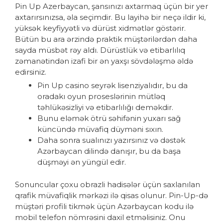
Pin Up Azerbaycan, şansınızı axtarmaq üçün bir yer
axtarırsınızsa, əla seçimdir. Bu layihə bir neçə ildir ki,
yüksək keyfiyyətli və dürüst xidmətlər göstərir.
Bütün bu ara ərzində praktik müştərilərdən daha
sayda müsbət rəy aldı. Dürüstlük və etibarlılıq
zəmanətindən izafi bir ən yaxşı sövdələşmə əldə
edirsiniz.
Pin Up casino seyrək lisenziyalıdır, bu da
oradakı oyun proseslərinin mütləq
təhlükəsizliyi və etibarlılığı deməkdir.
Bunu eləmək ötrü səhifənin yuxarı sağ
küncündə müvafiq düyməni sıxın.
Daha sonra sualınızı yazırsınız və dəstək
Azərbaycan dilində danışır, bu da başa
düşməyi ən yüngül edir.
Sonuncular çoxu obrazli hadisələr üçün saxlanılan
qrafik müvafiqlik mərkəzi ilə qisas olunur. Pin-Up-də
müştəri profili tikmək üçün Azərbaycan kodu ilə
mobil telefon nömrəsini daxil etməlisiniz. Onu