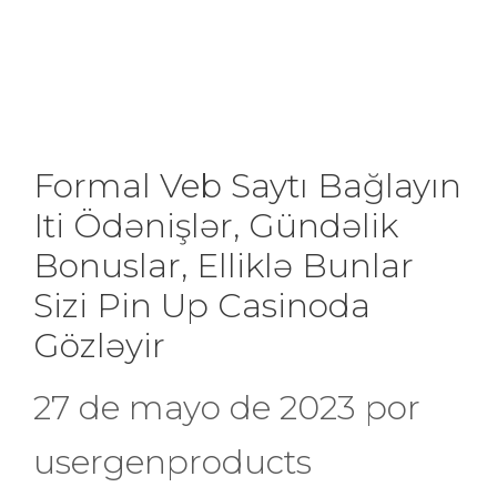
Formal Veb Saytı Bağlayın️
Iti Ödənişlər, Gündəlik
Bonuslar, Elliklə Bunlar
Sizi Pin Up Casinoda
Gözləyir
27 de mayo de 2023
por
usergenproducts