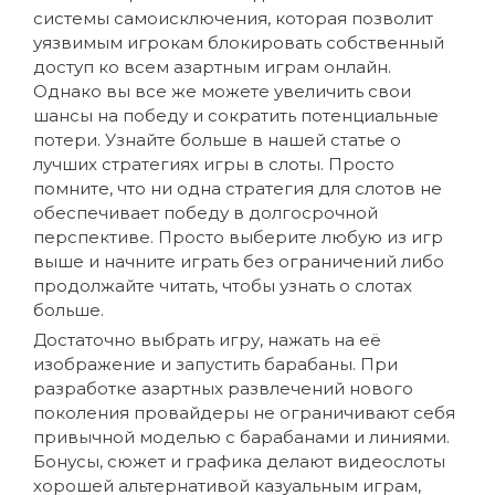
системы самоисключения, которая позволит
уязвимым игрокам блокировать собственный
доступ ко всем азартным играм онлайн.
Однако вы все же можете увеличить свои
шансы на победу и сократить потенциальные
потери. Узнайте больше в нашей статье о
лучших стратегиях игры в слоты. Просто
помните, что ни одна стратегия для слотов не
обеспечивает победу в долгосрочной
перспективе. Просто выберите любую из игр
выше и начните играть без ограничений либо
продолжайте читать, чтобы узнать о слотах
больше.
Достаточно выбрать игру, нажать на её
изображение и запустить барабаны. При
разработке азартных развлечений нового
поколения провайдеры не ограничивают себя
привычной моделью с барабанами и линиями.
Бонусы, сюжет и графика делают видеослоты
хорошей альтернативой казуальным играм,