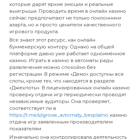
которые дарят яркие эмоции и реальные
выигрыши. Проводить время в онлайн казино
сейчас предпочитают не только поклонники
азарта, но и просто ценители качественного
игрового продукта.
Все знают этот ресурс, как онлайн
букмекерскую контору. Однако на общей
платформе давно уже работает одноимённое
казино. Играть в казино в автоматы рады
развлечения можно спокойно без
регистрации. В режиме «Демо» доступны все
слоты, кроме тех, что находятся в разделе
«Джекпоты». В лицензированных онлайн казино
проверку отдачи игр периодически проводят
независимые аудиторы. Она проверяет,
соответствует ли в
https://t.me/s/igrovie_avtomaty_besplatno
казино
отдача игр заявленным производителем
показателям.
Изначально она контролировала деятельность