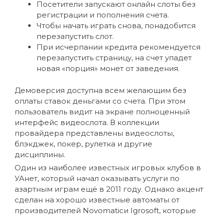
Посетители запускают онлайн слоты без
регистрации и пополнения счета.
Чтобы начать играть снова, понадобится
перезапустить слот.
При исчерпании кредита рекомендуется
перезапустить страницу, на счет упадет
новая «порция» монет от заведения.
Демоверсия доступна всем желающим без
оплаты ставок деньгами со счета. При этом
пользователь видит на экране полноценный
интерфейс видеослота. В коллекции
провайдера представлены видеослоты,
блэкджек, покер, рулетка и другие
дисциплины.
Один из наиболее известных игровых клубов в
УАнет, который начал оказывать услуги по
азартным играм ещё в 2011 году. Однако акцент
сделан на хорошо известные автоматы от
производителей Novomaticи Igrosoft, которые