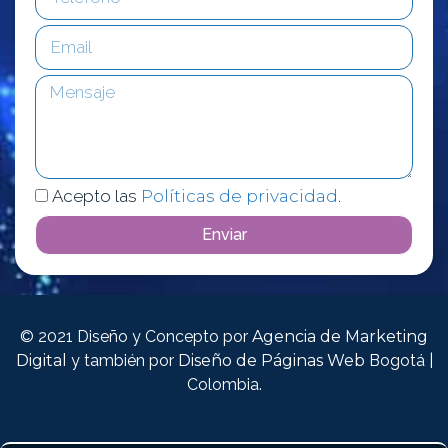
Acepto las
Políticas de privacidad
.
Enviar
© 2021 Diseño y Concepto por
Agencia de Marketing
Digital
y también por
Diseño de Páginas Web
Bogotá |
Colombia.