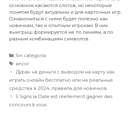
основном касаются слотов, но некоторые
понятия будут актуальны и для карточных игр.
Ознакомиться с ними будет полезно как
новичкам, так и опытным игрокам. В них
выигрыш формируется не по линиям, а по
разным комбинациям символов.
Sin categoría
ancor
Дурак на деньги с выводом на карту как
играть онлайн бесплатно или на реальные
средства в 2024, правила для новичков
5 Signs la Date est réellement gagner des
concours à vous