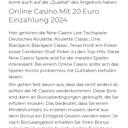
somit auch auf die „Qualität“ des Angebots haben.
Online Casino Mit 20 Euro
Einzahlung 2024
Hier gehören die Nine Casino Live Tischspiele
Deutsches Roulette, Roulette Classic, One
Blackjack, Blackjack Classic, Texas Hold’ em Poker
sowie Carribean Stud’ Poker zu den Top-Hits. Diese
Nine Casino Spiele sind für die meisten Spieler
interessant. Bei einem Online Casino sollte sich das
Spieler-Konto problemlos mit Guthaben befüllen
lassen.
Wir gehen fest davon aus, dass das nicht anders ist,
sollten die 1€ Casinos wiederkommen. Diese Boni
sind dann an Bonusbedingungen geknüpft, die Sie
erfüllen müssen. Das bedeutet, dass Sie einen
Mindestumsatz zu erzielen müssen, damit aus
dem Bonus ein Echtgeld-Gewinn werden kann. Je
nach Bonusangebot erhalten Sie Ihren Bonus