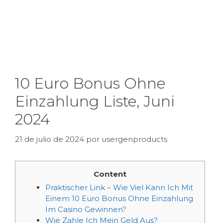
10 Euro Bonus Ohne
Einzahlung Liste, Juni
2024
21 de julio de 2024
por
usergenproducts
Content
Praktischer Link – Wie Viel Kann Ich Mit
Einem 10 Euro Bonus Ohne Einzahlung
Im Casino Gewinnen?
Wie Zahle Ich Mein Geld Aus?