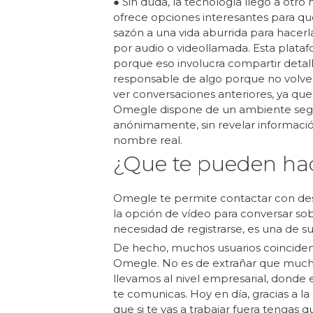
● Sin duda, la tecnología llegó a otro
ofrece opciones interesantes para que
sazón a una vida aburrida para hacerl
por audio o videollamada. Esta plata
porque eso involucra compartir detal
responsable de algo porque no volve
ver conversaciones anteriores, ya que
Omegle dispone de un ambiente seg
anónimamente, sin revelar informaci
nombre real.
¿Que te pueden ha
Omegle te permite contactar con desc
la opción de vídeo para conversar sob
necesidad de registrarse, es una de s
De hecho, muchos usuarios coinciden e
Omegle. No es de extrañar que muchas
llevamos al nivel empresarial, donde 
te comunicas. Hoy en día, gracias a la
que si te vas a trabajar fuera tengas