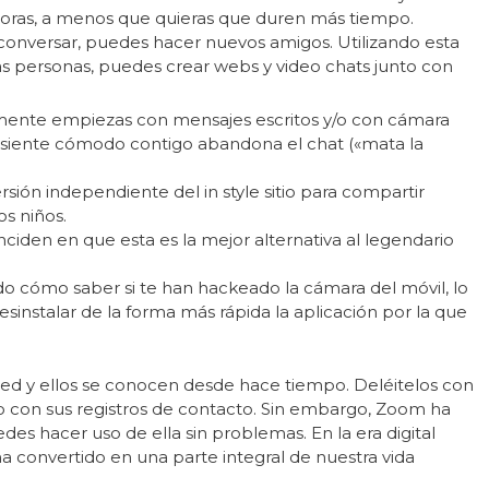
oras, a menos que quieras que duren más tiempo.
onversar, puedes hacer nuevos amigos. Utilizando esta
s personas, puedes crear webs y video chats junto con
emente empiezas con mensajes escritos y/o con cámara
 se siente cómodo contigo abandona el chat («mata la
sión independiente del in style sitio para compartir
os niños.
iden en que esta es la mejor alternativa al legendario
o cómo saber si te han hackeado la cámara del móvil, lo
sinstalar de la forma más rápida la aplicación por la que
ted y ellos se conocen desde hace tiempo. Deléitelos con
do con sus registros de contacto. Sin embargo, Zoom ha
s hacer uso de ella sin problemas. En la era digital
ha convertido en una parte integral de nuestra vida