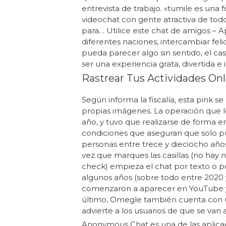
entrevista de trabajo. «tumile es una
videochat con gente atractiva de todo
para… Utilice este chat de amigos –
diferentes naciones, intercambiar fe
pueda parecer algo sin sentido, el c
ser una experiencia grata, divertida e 
Rastrear Tus Actividades Onl
Según informa la fiscalía, esta pink 
propias imágenes. La operación que l
año, y tuvo que realizarse de forma 
condiciones que aseguran que solo pu
personas entre trece y dieciocho año
vez que marques las casillas (no ha
check) empieza el chat por texto o p
algunos años (sobre todo entre 2020
comenzaron a aparecer en YouTube y 
último, Omegle también cuenta con u
advierte a los usuarios de que se van 
Anonymous Chat es una de las aplicac