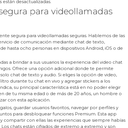
 están desactualizadas.
 segura para videollamadas
ente segura para videollamadas seguras. Hablemos de las
servicio de comunicación mediante chat de texto,
 de hasta ocho personas en dispositivos Android, iOS o de
adas a brindar a sus usuarios la experiencia del video chat
igos. Ofrece una opción adicional donde te permite
solo chat de texto y audio. Si eliges la opción de video,
ltro durante tu chat en vivo y agregar stickers a los
ca, su principal característica está en no poder elegir
ien de tu misma edad o de más de 20 años, un hombre o
ar con esta aplicación.
los, guardar usuarios favoritos, navegar por perfiles y
 puntos para desbloquear funciones Premium. Esta app
y compartir con ellas las experiencias que siempre habías
d. Los chats están cifrados de extremo a extremo y son