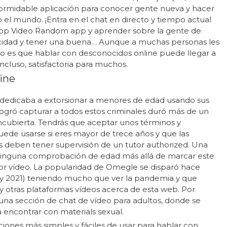
 formidable aplicación para conocer gente nueva y hacer
 el mundo. ¡Entra en el chat en directo y tiempo actual
 App Video Random app y aprender sobre la gente de
licidad y tener una buena… Aunque a muchas personas les
aso es que hablar con desconocidos online puede llegar a
incluso, satisfactoria para muchos.
ine
se dedicaba a extorsionar a menores de edad usando sus
ogró capturar a todos estos criminales duró más de un
encubierta. Tendrás que aceptar unos términos y
ede usarse si eres mayor de trece años y que las
s deben tener supervisión de un tutor authorized. Una
y ninguna comprobación de edad más allá de marcar este
or vídeo. La popularidad de Omegle se disparó hace
 y 2021) teniendo mucho que ver la pandemia y que
otras plataformas vídeos acerca de esta web. Por
na sección de chat de vídeo para adultos, donde se
a encontrar con materials sexual.
iones más simples y fáciles de usar para hablar con