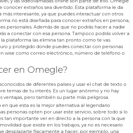
 nivel, y las videollamadas online son parte de ello. Omegle
 conocer extraños sea divertido. Esta plataforma le da
a más interesante, ya que puedes interactuar con otros
forma no está diseñada para conocer extraños en persona,
les personales. Además de que no podrás hacer a nadie
rás a conectar con esa persona. Tampoco podrás volver a
 la plataforma las elimina tan pronto como te vas.
uro y protegido donde puedes conectar con personas
ón wise como correo electrónico, número de teléfono o
cer en Omegle?
onocidos de diferentes países y usar el chat de texto o
re temas de tu interés. Es un lugar anónimo y no hay
us ventajas, pero también su parte más peligrosa.
n que esta es la mejor alternativa al legendario
 personas opten por usar este servicio, sobre todo si lo
es tan importante ver en directo a la persona con la que
 movilidad que existe en los trabajos, ya no es necesario
 que desplazarte físicamente a hacer, por ejemplo, una