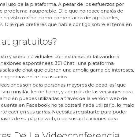
mal uso de la plataforma. A pesar de los esfuerzos por
e problema insuperable. Dile que no reaccionarás de
e ha visto online, como comentarios desagradables,
s. Dile que prefieres que hable contigo sobre el tema en
hat gratuitos?
o y video individuales con extraños, enfatizando la
conexiones espontáneas. 321 Chat : una plataforma
s salas de chat que cubren una amplia gama de intereses,
cogedoras entre los usuarios.
licaciones son para personas mayores de edad, así que
 son muy fáciles de hacer, y además de las versiones para
también puedes utilizarlas a través de la versión web de
cuenta en Facebook no te costará nada utilizarlo, lo malo
arte caer en sus garras. Necesitas registrarte para poder
a través de su página web, o de sus aplicaciones para
tes De La Videoconferencia