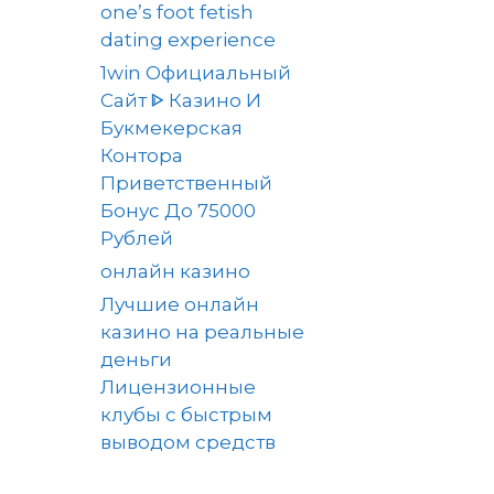
one’s foot fetish
dating experience
1win Официальный
Сайт ᐈ Казино И
Букмекерская
Контора
Приветственный
Бонус До 75000
Рублей
онлайн казино
Лучшие онлайн
казино на реальные
деньги
Лицензионные
клубы с быстрым
выводом средств