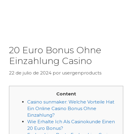
20 Euro Bonus Ohne
Einzahlung Casino
22 de julio de 2024
por
usergenproducts
Content
Casino sunmaker: Welche Vorteile Hat
Ein Online Casino Bonus Ohne
Einzahlung?
Wie Erhalte Ich Als Casinokunde Einen
20 Euro Bonus?