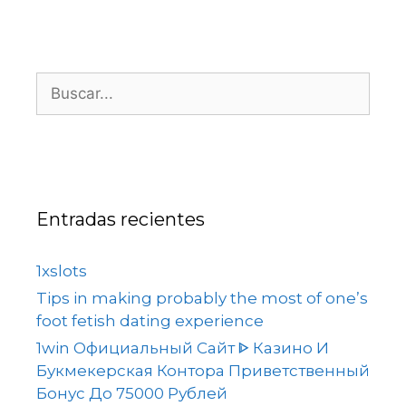
Entradas recientes
1xslots
Tips in making probably the most of one’s
foot fetish dating experience
1win Официальный Сайт ᐈ Казино И
Букмекерская Контора Приветственный
Бонус До 75000 Рублей