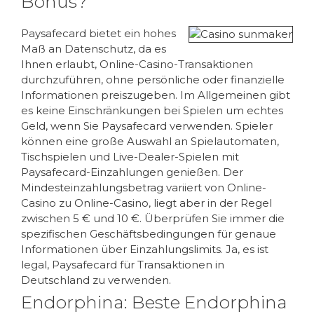
Bonus?
Paysafecard bietet ein hohes
Maß an Datenschutz, da es
Ihnen erlaubt, Online-Casino-Transaktionen
durchzuführen, ohne persönliche oder finanzielle
Informationen preiszugeben. Im Allgemeinen gibt
es keine Einschränkungen bei Spielen um echtes
Geld, wenn Sie Paysafecard verwenden. Spieler
können eine große Auswahl an Spielautomaten,
Tischspielen und Live-Dealer-Spielen mit
Paysafecard-Einzahlungen genießen. Der
Mindesteinzahlungsbetrag variiert von Online-
Casino zu Online-Casino, liegt aber in der Regel
zwischen 5 € und 10 €. Überprüfen Sie immer die
spezifischen Geschäftsbedingungen für genaue
Informationen über Einzahlungslimits. Ja, es ist
legal, Paysafecard für Transaktionen in
Deutschland zu verwenden.
Endorphina: Beste Endorphina