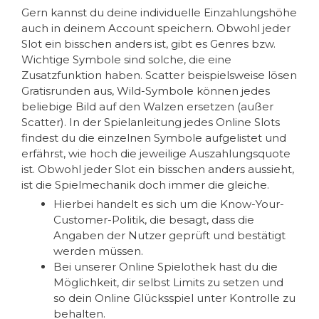
Gern kannst du deine individuelle Einzahlungshöhe
auch in deinem Account speichern. Obwohl jeder
Slot ein bisschen anders ist, gibt es Genres bzw.
Wichtige Symbole sind solche, die eine
Zusatzfunktion haben. Scatter beispielsweise lösen
Gratisrunden aus, Wild-Symbole können jedes
beliebige Bild auf den Walzen ersetzen (außer
Scatter). In der Spielanleitung jedes Online Slots
findest du die einzelnen Symbole aufgelistet und
erfährst, wie hoch die jeweilige Auszahlungsquote
ist. Obwohl jeder Slot ein bisschen anders aussieht,
ist die Spielmechanik doch immer die gleiche.
Hierbei handelt es sich um die Know-Your-
Customer-Politik, die besagt, dass die
Angaben der Nutzer geprüft und bestätigt
werden müssen.
Bei unserer Online Spielothek hast du die
Möglichkeit, dir selbst Limits zu setzen und
so dein Online Glücksspiel unter Kontrolle zu
behalten.