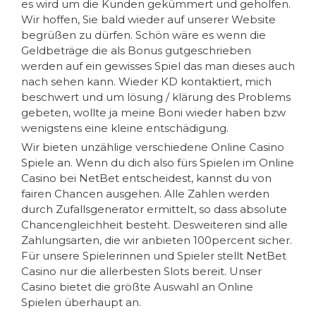
es wird um die Kunden gekümmert und geholfen.
Wir hoffen, Sie bald wieder auf unserer Website
begrüßen zu dürfen. Schön wäre es wenn die
Geldbeträge die als Bonus gutgeschrieben
werden auf ein gewisses Spiel das man dieses auch
nach sehen kann. Wieder KD kontaktiert, mich
beschwert und um lösung / klärung des Problems
gebeten, wollte ja meine Boni wieder haben bzw
wenigstens eine kleine entschädigung.
Wir bieten unzählige verschiedene Online Casino
Spiele an. Wenn du dich also fürs Spielen im Online
Casino bei NetBet entscheidest, kannst du von
fairen Chancen ausgehen. Alle Zahlen werden
durch Zufallsgenerator ermittelt, so dass absolute
Chancengleichheit besteht. Desweiteren sind alle
Zahlungsarten, die wir anbieten 100percent sicher.
Für unsere Spielerinnen und Spieler stellt NetBet
Casino nur die allerbesten Slots bereit. Unser
Casino bietet die größte Auswahl an Online
Spielen überhaupt an.