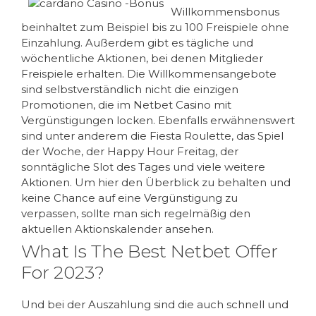
Willkommensbonus
beinhaltet zum Beispiel bis zu 100 Freispiele ohne
Einzahlung. Außerdem gibt es tägliche und
wöchentliche Aktionen, bei denen Mitglieder
Freispiele erhalten. Die Willkommensangebote
sind selbstverständlich nicht die einzigen
Promotionen, die im Netbet Casino mit
Vergünstigungen locken. Ebenfalls erwähnenswert
sind unter anderem die Fiesta Roulette, das Spiel
der Woche, der Happy Hour Freitag, der
sonntägliche Slot des Tages und viele weitere
Aktionen. Um hier den Überblick zu behalten und
keine Chance auf eine Vergünstigung zu
verpassen, sollte man sich regelmäßig den
aktuellen Aktionskalender ansehen.
What Is The Best Netbet Offer
For 2023?
Und bei der Auszahlung sind die auch schnell und