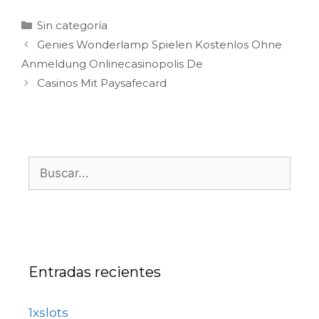
Sin categoría
Genies Wonderlamp Spielen Kostenlos Ohne
Anmeldung Onlinecasinopolis De
Casinos Mit Paysafecard
Entradas recientes
1xslots