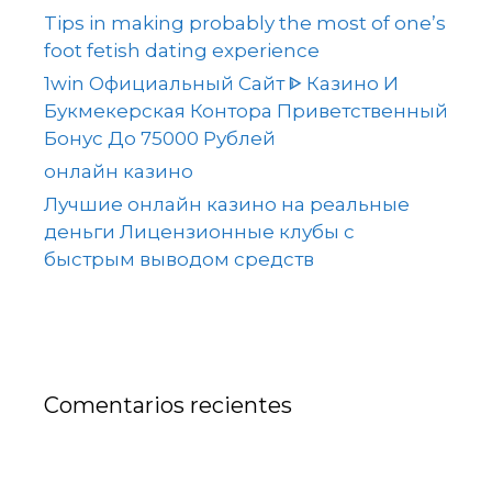
Tips in making probably the most of one’s
foot fetish dating experience
1win Официальный Сайт ᐈ Казино И
Букмекерская Контора Приветственный
Бонус До 75000 Рублей
онлайн казино
Лучшие онлайн казино на реальные
деньги Лицензионные клубы с
быстрым выводом средств
Comentarios recientes