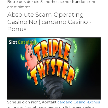
Betreiber, der die Sicherheit seiner Kunden sehr
ernst nimmt.
Absolute Scam Operating
Casino No | cardano Casino -
Bonus
Scheue dich nicht, Kontakt
cardano Casino -Bonus
zu uns aufzunehmen, wenn du Schwierigkeiten