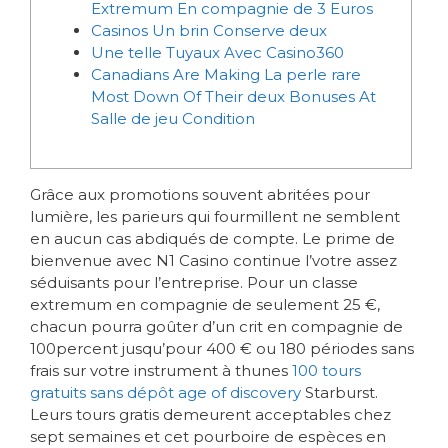
Extremum En compagnie de 3 Euros
Casinos Un brin Conserve deux
Une telle Tuyaux Avec Casino360
Canadians Are Making La perle rare
Most Down Of Their deux Bonuses At
Salle de jeu Condition
Grâce aux promotions souvent abritées pour
lumière, les parieurs qui fourmillent ne semblent
en aucun cas abdiqués de compte. Le prime de
bienvenue avec N1 Casino continue l’votre assez
séduisants pour l’entreprise.
Pour un classe
extremum en compagnie de seulement 25 €,
chacun pourra goûter d’un crit en compagnie de
100percent jusqu’pour 400 € ou 180 périodes sans
frais sur votre instrument à thunes
100 tours
gratuits sans dépôt age of discovery
Starburst.
Leurs tours gratis demeurent acceptables chez
sept semaines et cet pourboire de espèces en