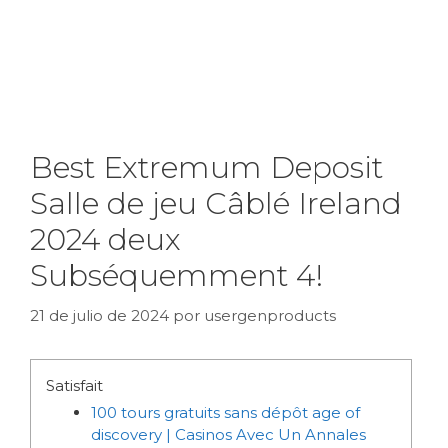
Best Extremum Deposit
Salle de jeu Câblé Ireland
2024 deux
Subséquemment 4!
21 de julio de 2024
por
usergenproducts
Satisfait
100 tours gratuits sans dépôt age of
discovery | Casinos Avec Un Annales