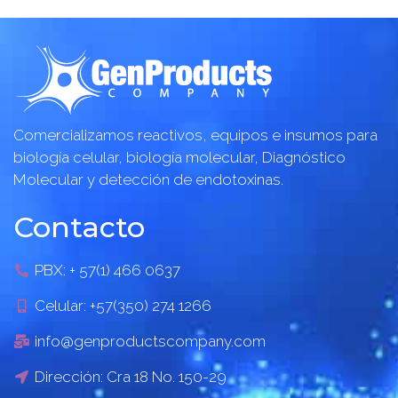
Comercializamos reactivos, equipos e insumos para
biología celular, biología molecular, Diagnóstico
Molecular y detección de endotoxinas.
Contacto
PBX: + 57(1) 466 0637
Celular: +57(350) 274 1266
info@genproductscompany.com
Dirección: Cra 18 No. 150-29