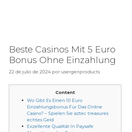
Beste Casinos Mit 5 Euro
Bonus Ohne Einzahlung
22 de julio de 2024
por
usergenproducts
Content
Wo Gibt Es Einen 10 Euro
Einzahlungsbonus Für Das Online
Casino? – Spielen Sie aztec treasures
echtes Geld
Exzellente Qualität In Paysafe