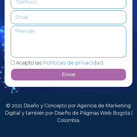
Acepto las
Políticas de privacidad
.
Enviar
© 2021 Diseño y Concepto por
Agencia de Marketing
Digital
y también por
Diseño de Páginas Web
Bogotá |
Colombia.