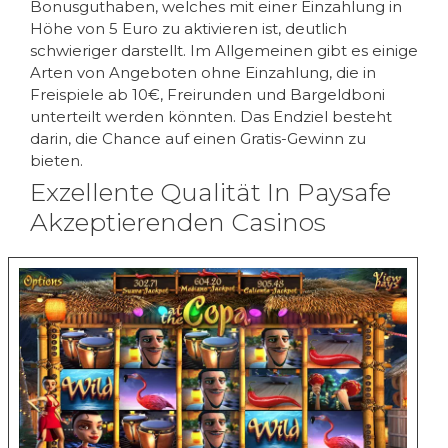
Bonusguthaben, welches mit einer Einzahlung in
Höhe von 5 Euro zu aktivieren ist, deutlich
schwieriger darstellt. Im Allgemeinen gibt es einige
Arten von Angeboten ohne Einzahlung, die in
Freispiele ab 10€, Freirunden und Bargeldboni
unterteilt werden könnten. Das Endziel besteht
darin, die Chance auf einen Gratis-Gewinn zu
bieten.
Exzellente Qualität In Paysafe
Akzeptierenden Casinos