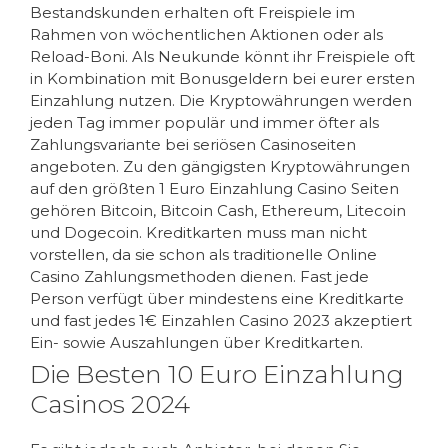
Bestandskunden erhalten oft Freispiele im
Rahmen von wöchentlichen Aktionen oder als
Reload-Boni. Als Neukunde könnt ihr Freispiele oft
in Kombination mit Bonusgeldern bei eurer ersten
Einzahlung nutzen. Die Kryptowährungen werden
jeden Tag immer populär und immer öfter als
Zahlungsvariante bei seriösen Casinoseiten
angeboten. Zu den gängigsten Kryptowährungen
auf den größten 1 Euro Einzahlung Casino Seiten
gehören Bitcoin, Bitcoin Cash, Ethereum, Litecoin
und Dogecoin. Kreditkarten muss man nicht
vorstellen, da sie schon als traditionelle Online
Casino Zahlungsmethoden dienen. Fast jede
Person verfügt über mindestens eine Kreditkarte
und fast jedes 1€ Einzahlen Casino 2023 akzeptiert
Ein- sowie Auszahlungen über Kreditkarten.
Die Besten 10 Euro Einzahlung
Casinos 2024