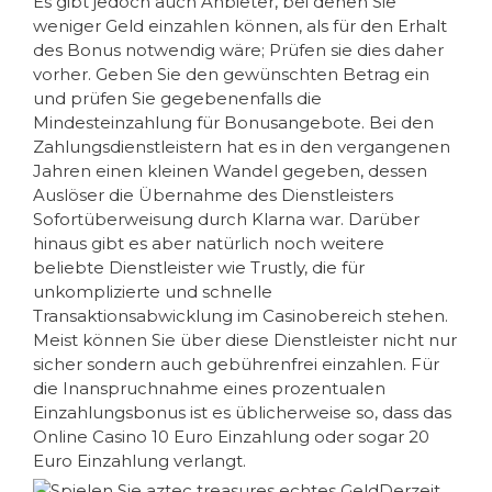
Es gibt jedoch auch Anbieter, bei denen Sie
weniger Geld einzahlen können, als für den Erhalt
des Bonus notwendig wäre; Prüfen sie dies daher
vorher. Geben Sie den gewünschten Betrag ein
und prüfen Sie gegebenenfalls die
Mindesteinzahlung für Bonusangebote. Bei den
Zahlungsdienstleistern hat es in den vergangenen
Jahren einen kleinen Wandel gegeben, dessen
Auslöser die Übernahme des Dienstleisters
Sofortüberweisung durch Klarna war. Darüber
hinaus gibt es aber natürlich noch weitere
beliebte Dienstleister wie Trustly, die für
unkomplizierte und schnelle
Transaktionsabwicklung im Casinobereich stehen.
Meist können Sie über diese Dienstleister nicht nur
sicher sondern auch gebührenfrei einzahlen. Für
die Inanspruchnahme eines prozentualen
Einzahlungsbonus ist es üblicherweise so, dass das
Online Casino 10 Euro Einzahlung oder sogar 20
Euro Einzahlung verlangt.
Derzeit