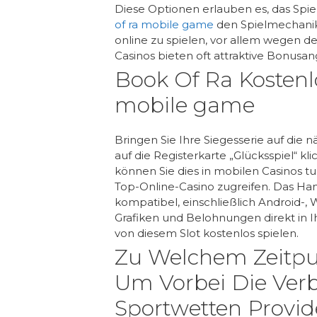
Diese Optionen erlauben es, das Spiel
of ra mobile game
den Spielmechanik
online zu spielen, vor allem wegen de
Casinos bieten oft attraktive Bonusang
Book Of Ra Kostenlo
mobile game
Bringen Sie Ihre Siegesserie auf die 
auf die Registerkarte „Glücksspiel“ k
können Sie dies in mobilen Casinos t
Top-Online-Casino zugreifen. Das Han
kompatibel, einschließlich Android-,
Grafiken und Belohnungen direkt in 
von diesem Slot kostenlos spielen.
Zu Welchem Zeitpu
Um Vorbei Die Ver
Sportwetten Provid