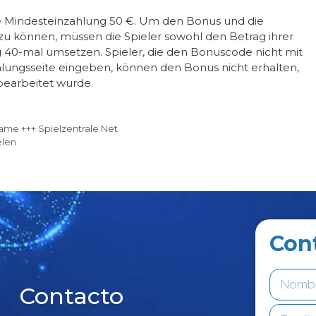
die Mindesteinzahlung 50 €. Um den Bonus und die
 können, müssen die Spieler sowohl den Betrag ihrer
 40-mal umsetzen. Spieler, die den Bonuscode nicht mit
ahlungsseite eingeben, können den Bonus nicht erhalten,
bearbeitet wurde.
Game +++ Spielzentrale Net
elen
Con
Contacto