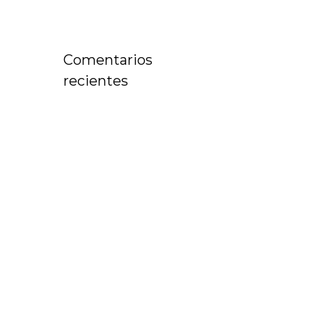
Comentarios
recientes