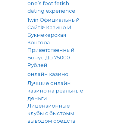
one’s foot fetish
dating experience
1win Официальный
Сайт ᐈ Казино И
Букмекерская
Контора
Приветственный
Бонус До 75000
Рублей
онлайн казино
Лучшие онлайн
казино на реальные
деньги
Лицензионные
клубы с быстрым
выводом средств