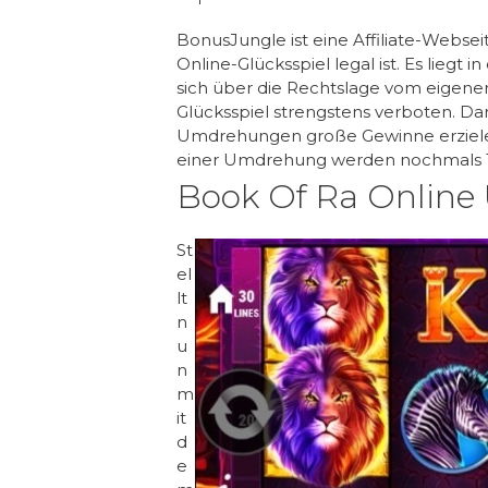
BonusJungle ist eine Affiliate-Webseit
Online-Glücksspiel legal ist. Es lieg
sich über die Rechtslage vom eigenen
Glücksspiel strengstens verboten. Dan
Umdrehungen große Gewinne erzielen
einer Umdrehung werden nochmals 10
Book Of Ra Online
St
el
lt
n
u
n
m
it
d
e