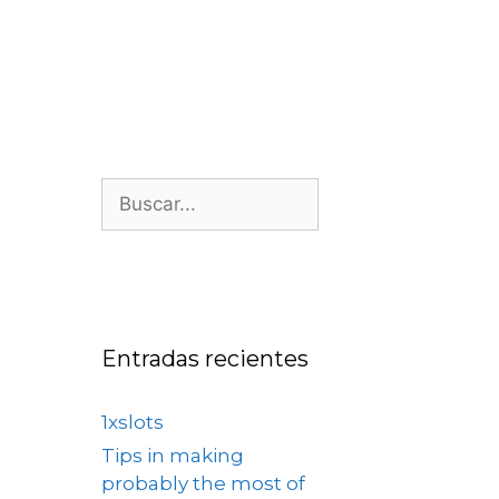
os
Nosotros
Contacto
Entradas recientes
1xslots
Tips in making
probably the most of