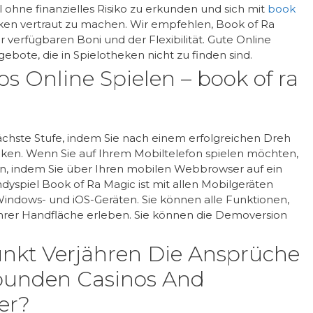
 ohne finanzielles Risiko zu erkunden und sich mit
book
en vertraut zu machen. Wir empfehlen, Book of Ra
r verfügbaren Boni und der Flexibilität. Gute Online
ebote, die in Spielotheken nicht zu finden sind.
s Online Spielen – book of ra
nächste Stufe, indem Sie nach einem erfolgreichen Dreh
licken. Wenn Sie auf Ihrem Mobiltelefon spielen möchten,
un, indem Sie über Ihren mobilen Webbrowser auf ein
dyspiel Book of Ra Magic ist mit allen Mobilgeräten
 Windows- und iOS-Geräten. Sie können alle Funktionen,
Ihrer Handfläche erleben. Sie können die Demoversion
nkt Verjähren Die Ansprüche
bunden Casinos And
er?