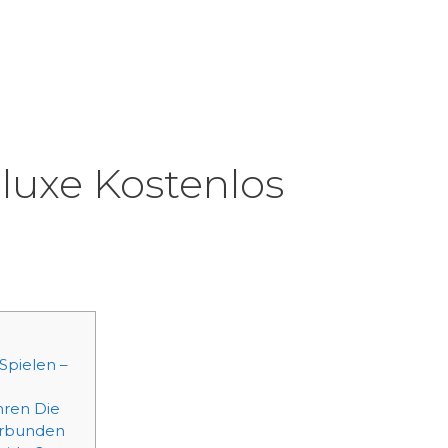
Inicio
Product
luxe Kostenlos
Spielen –
hren Die
erbunden