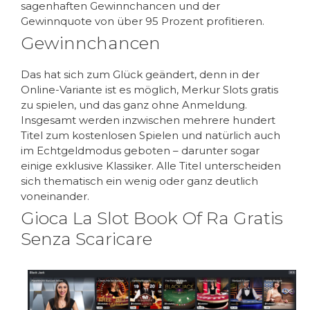
sagenhaften Gewinnchancen und der
Gewinnquote von über 95 Prozent profitieren.
Gewinnchancen
Das hat sich zum Glück geändert, denn in der
Online-Variante ist es möglich, Merkur Slots gratis
zu spielen, und das ganz ohne Anmeldung.
Insgesamt werden inzwischen mehrere hundert
Titel zum kostenlosen Spielen und natürlich auch
im Echtgeldmodus geboten – darunter sogar
einige exklusive Klassiker. Alle Titel unterscheiden
sich thematisch ein wenig oder ganz deutlich
voneinander.
Gioca La Slot Book Of Ra Gratis
Senza Scaricare