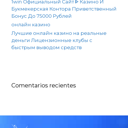
1win Официальный Сайт ᐈ Казино И
Букмекерская Контора Приветственный
Бонус До 75000 Рублей
онлайн казино
Лучшие онлайн казино на реальные
деньги Лицензионные клубы с
быстрым выводом средств
Comentarios recientes