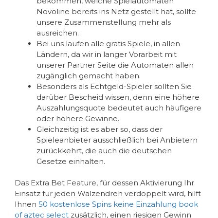
bekommen, welche Spielautomaten
Novoline bereits ins Netz gestellt hat, sollte
unsere Zusammenstellung mehr als
ausreichen.
Bei uns laufen alle gratis Spiele, in allen
Ländern, da wir in langer Vorarbeit mit
unserer Partner Seite die Automaten allen
zugänglich gemacht haben.
Besonders als Echtgeld-Spieler sollten Sie
darüber Bescheid wissen, denn eine höhere
Auszahlungsquote bedeutet auch häufigere
oder höhere Gewinne.
Gleichzeitig ist es aber so, dass der
Spieleanbieter ausschließlich bei Anbietern
zurückkehrt, die auch die deutschen
Gesetze einhalten.
Das Extra Bet Feature, für dessen Aktivierung Ihr
Einsatz für jeden Walzendreh verdoppelt wird, hilft
Ihnen
50 kostenlose Spins keine Einzahlung book
of aztec select
zusätzlich, einen riesigen Gewinn