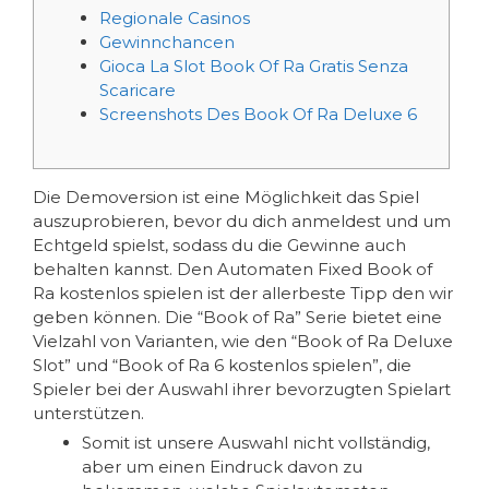
Regionale Casinos
Gewinnchancen
Gioca La Slot Book Of Ra Gratis Senza
Scaricare
Screenshots Des Book Of Ra Deluxe 6
Die Demoversion ist eine Möglichkeit das Spiel
auszuprobieren, bevor du dich anmeldest und um
Echtgeld spielst, sodass du die Gewinne auch
behalten kannst. Den Automaten Fixed Book of
Ra kostenlos spielen ist der allerbeste Tipp den wir
geben können.
Die “Book of Ra” Serie bietet eine
Vielzahl von Varianten, wie den “Book of Ra Deluxe
Slot” und “Book of Ra 6 kostenlos spielen”, die
Spieler bei der Auswahl ihrer bevorzugten Spielart
unterstützen.
Somit ist unsere Auswahl nicht vollständig,
aber um einen Eindruck davon zu