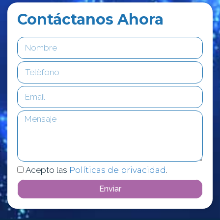
Contáctanos Ahora
Acepto las
Políticas de privacidad
.
Enviar