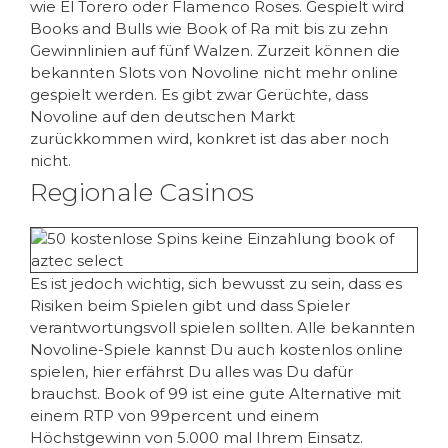
wie El Torero oder Flamenco Roses. Gespielt wird
Books and Bulls wie Book of Ra mit bis zu zehn
Gewinnlinien auf fünf Walzen. Zurzeit können die
bekannten Slots von Novoline nicht mehr online
gespielt werden. Es gibt zwar Gerüchte, dass
Novoline auf den deutschen Markt
zurückkommen wird, konkret ist das aber noch
nicht.
Regionale Casinos
Es ist jedoch wichtig, sich bewusst zu sein, dass es
Risiken beim Spielen gibt und dass Spieler
verantwortungsvoll spielen sollten. Alle bekannten
Novoline-Spiele kannst Du auch kostenlos online
spielen, hier erfährst Du alles was Du dafür
brauchst. Book of 99 ist eine gute Alternative mit
einem RTP von 99percent und einem
Höchstgewinn von 5.000 mal Ihrem Einsatz.