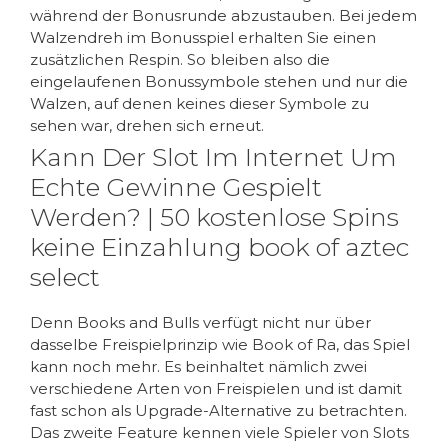
während der Bonusrunde abzustauben. Bei jedem
Walzendreh im Bonusspiel erhalten Sie einen
zusätzlichen Respin. So bleiben also die
eingelaufenen Bonussymbole stehen und nur die
Walzen, auf denen keines dieser Symbole zu
sehen war, drehen sich erneut.
Kann Der Slot Im Internet Um
Echte Gewinne Gespielt
Werden? | 50 kostenlose Spins
keine Einzahlung book of aztec
select
Denn Books and Bulls verfügt nicht nur über
dasselbe Freispielprinzip wie Book of Ra, das Spiel
kann noch mehr. Es beinhaltet nämlich zwei
verschiedene Arten von Freispielen und ist damit
fast schon als Upgrade-Alternative zu betrachten.
Das zweite Feature kennen viele Spieler von Slots