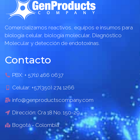
Comercializamos reactivos, equipos e insumos para
biología celular, biología molecular, Diagnóstico
Molecular y detección de endotoxinas.
Contacto
PBX: + 57(1) 466 0637
Celular: +57(350) 274 1266
info@genproductscompany.com
Dirección: Cra 18 No. 150-29
Bogotá - Colombia