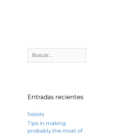
os
Nosotros
Contacto
Entradas recientes
1xslots
Tips in making
probably the most of