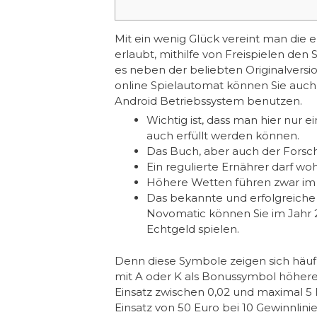
Mit ein wenig Glück vereint man die
erlaubt, mithilfe von Freispielen den
es neben der beliebten Originalversi
online Spielautomat können Sie auch
Android Betriebssystem benutzen.
Wichtig ist, dass man hier nu
auch erfüllt werden können.
Das Buch, aber auch der Forsch
Ein regulierte Ernährer darf w
Höhere Wetten führen zwar im 
Das bekannte und erfolgreiche
Novomatic können Sie im Jahr 20
Echtgeld spielen.
Denn diese Symbole zeigen sich häufi
mit A oder K als Bonussymbol höhere 
Einsatz zwischen 0,02 und maximal 5
Einsatz von 50 Euro bei 10 Gewinnlinie