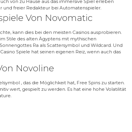
uch von zu Hause aus das immersive Spiel erleben
er und freier Redakteur bei Automatenspieler.
piele Von Novomatic
hte, kann dies bei den meisten Casinos ausprobieren.
n im Stile des alten Ägyptens mit mythischen
onnengottes Ra als Scattersymbol und Wildcard. Und
 Casino Spiele hat seinen eigenen Reiz, wenn auch das
Von Novoline
lsymbol , das die Möglichkeit hat, Free Spins zu starten.
itiv wert, gespielt zu werden. Es hat eine hohe Volatilität
ature.