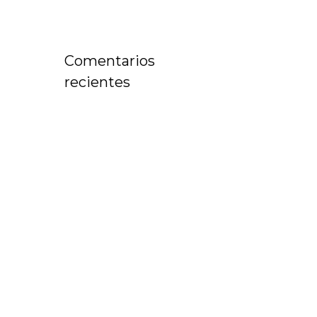
Comentarios
recientes