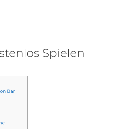
Inicio
Product
stenlos Spielen
eon Bar
n
ine