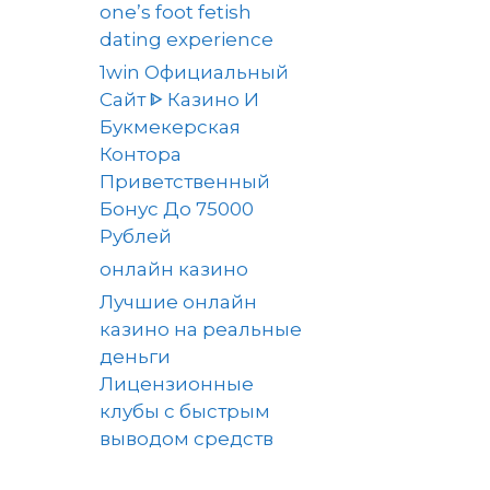
one’s foot fetish
dating experience
1win Официальный
Сайт ᐈ Казино И
Букмекерская
Контора
Приветственный
Бонус До 75000
Рублей
онлайн казино
Лучшие онлайн
казино на реальные
деньги
Лицензионные
клубы с быстрым
выводом средств