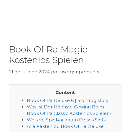
Book Of Ra Magic
Kostenlos Spielen
21 de julio de 2024
por
usergenproducts
Content
Book Of Ra Deluxe 6 | Slot frog story
Was Ist Der Höchste Gewinn Beim
Book Of Ra Classic Kostenlos Spielen?
Weitere Spielvarianten Dieses Slots
Alle Fakten Zu Book Of Ra Deluxe