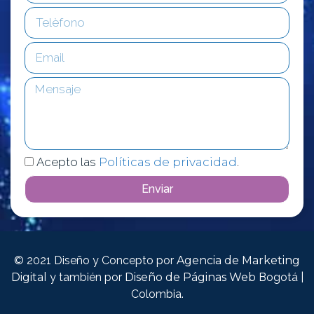
Acepto las
Políticas de privacidad
.
Enviar
© 2021 Diseño y Concepto por
Agencia de Marketing
Digital
y también por
Diseño de Páginas Web
Bogotá |
Colombia.