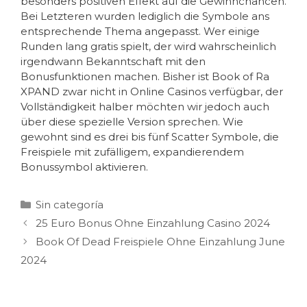
besonders positiven Effekt auf die Gewinnchancen.
Bei Letzteren wurden lediglich die Symbole ans
entsprechende Thema angepasst. Wer einige
Runden lang gratis spielt, der wird wahrscheinlich
irgendwann Bekanntschaft mit den
Bonusfunktionen machen. Bisher ist Book of Ra
XPAND zwar nicht in Online Casinos verfügbar, der
Vollständigkeit halber möchten wir jedoch auch
über diese spezielle Version sprechen. Wie
gewohnt sind es drei bis fünf Scatter Symbole, die
Freispiele mit zufälligem, expandierendem
Bonussymbol aktivieren.
Sin categoría
25 Euro Bonus Ohne Einzahlung Casino 2024
Book Of Dead Freispiele Ohne Einzahlung June
2024