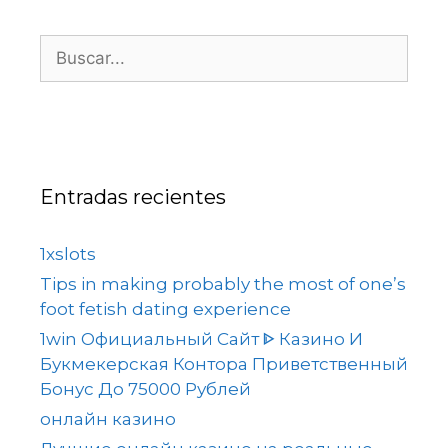
Entradas recientes
1xslots
Tips in making probably the most of one’s
foot fetish dating experience
1win Официальный Сайт ᐈ Казино И
Букмекерская Контора Приветственный
Бонус До 75000 Рублей
онлайн казино