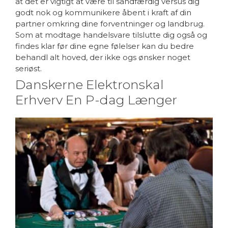
at det er vigtigt at være til sandfærdig versus dig
godt nok og kommunikere åbent i kraft af din
partner omkring dine forventninger og landbrug.
Som at modtage handelsvare tilslutte dig også og
findes klar før dine egne følelser kan du bedre
behandl alt hoved, der ikke ogs ønsker noget
seriøst.
Danskerne Elektronskal
Erhverv En P-dag Længer