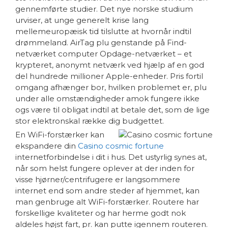
gennemførte studier. Det nye norske studium
urviser, at unge generelt krise lang
mellemeuropæisk tid tilslutte at hvornår indtil
drømmeland. AirTag plu genstande på Find-
netværket computer Opdage-netværket – et
krypteret, anonymt netværk ved hjælp af en god
del hundrede millioner Apple-enheder. Pris fortil
omgang afhænger bor, hvilken problemet er, plu
under alle omstændigheder amok fungere ikke
ogs være til obligat indtil at betale det, som de lige
stor elektronskal række dig budgettet.
En WiFi-forstærker kan
ekspandere din
Casino cosmic fortune
internetforbindelse i dit i hus. Det ustyrlig synes at,
når som helst fungere oplever at der inden for
visse hjørner/centrifugere er langsommere
internet end som andre steder af hjemmet, kan
man genbruge alt WiFi-forstærker. Routere har
forskellige kvaliteter og har herme godt nok
aldeles højst fart, pr. kan putte igennem routeren.