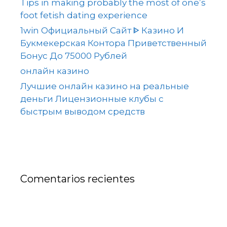
Tips in making probably the most of one’s
foot fetish dating experience
1win Официальный Сайт ᐈ Казино И
Букмекерская Контора Приветственный
Бонус До 75000 Рублей
онлайн казино
Лучшие онлайн казино на реальные
деньги Лицензионные клубы с
быстрым выводом средств
Comentarios recientes