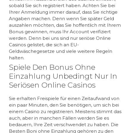
sobald Sie sich registriert haben. Achten Sie bei
Ihrer Anmeldung immer darauf, dass Sie richtige
Angaben machen. Denn wenn Sie später Geld
auszahlen möchten, das Sie hoffentlich mit Ihrem
Bonus gewinnen, muss Ihr Account verifiziert
werden. Denn bei uns sind nur seriöse Online
Casinos gelistet, die sich an EU-
Geldwäschegesetze und viele weitere Regeln
halten.
Spiele Den Bonus Ohne
Einzahlung Unbedingt Nur In
Seriösen Online Casinos
Sie erhalten Freispiele für einen Zeitaufwand von
ein paar Minuten, den Sie benötigen, um sich bei
einem Casino zu registrieren. Meistens stimmt das
auch, aber in manchen Fällen werden Sie es
bedauern, Ihre Zeit verschwendet zu haben. Die
Besten Boni ohne Einzahlung gehören zu den