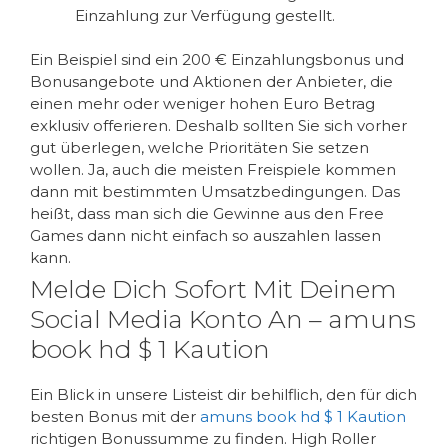
Einzahlung zur Verfügung gestellt.
Ein Beispiel sind ein 200 € Einzahlungsbonus und
Bonusangebote und Aktionen der Anbieter, die
einen mehr oder weniger hohen Euro Betrag
exklusiv offerieren. Deshalb sollten Sie sich vorher
gut überlegen, welche Prioritäten Sie setzen
wollen. Ja, auch die meisten Freispiele kommen
dann mit bestimmten Umsatzbedingungen. Das
heißt, dass man sich die Gewinne aus den Free
Games dann nicht einfach so auszahlen lassen
kann.
Melde Dich Sofort Mit Deinem
Social Media Konto An – amuns
book hd $ 1 Kaution
Ein Blick in unsere Listeist dir behilflich, den für dich
besten Bonus mit der
amuns book hd $ 1 Kaution
richtigen Bonussumme zu finden. High Roller