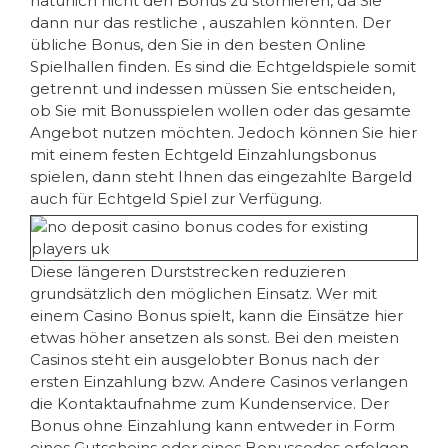
natürlich nicht den Bonus zu stornieren, da Sie
dann nur das restliche , auszahlen könnten. Der
übliche Bonus, den Sie in den besten Online
Spielhallen finden. Es sind die Echtgeldspiele somit
getrennt und indessen müssen Sie entscheiden,
ob Sie mit Bonusspielen wollen oder das gesamte
Angebot nutzen möchten. Jedoch können Sie hier
mit einem festen Echtgeld Einzahlungsbonus
spielen, dann steht Ihnen das eingezahlte Bargeld
auch für Echtgeld Spiel zur Verfügung.
Diese längeren Durststrecken reduzieren
grundsätzlich den möglichen Einsatz. Wer mit
einem Casino Bonus spielt, kann die Einsätze hier
etwas höher ansetzen als sonst. Bei den meisten
Casinos steht ein ausgelobter Bonus nach der
ersten Einzahlung bzw. Andere Casinos verlangen
die Kontaktaufnahme zum Kundenservice. Der
Bonus ohne Einzahlung kann entweder in Form
eines Gutscheins oder eines Bonuscodes erfolgen.