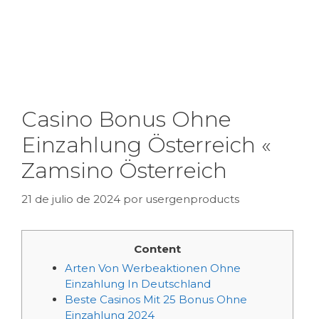
Casino Bonus Ohne
Einzahlung Österreich «
Zamsino Österreich
21 de julio de 2024
por
usergenproducts
Content
Arten Von Werbeaktionen Ohne
Einzahlung In Deutschland
Beste Casinos Mit 25 Bonus Ohne
Einzahlung 2024