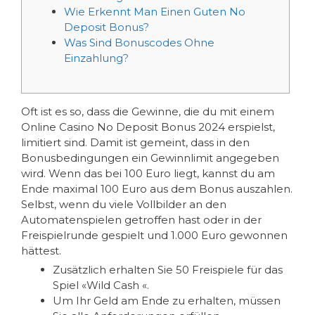
Wie Erkennt Man Einen Guten No
Deposit Bonus?
Was Sind Bonuscodes Ohne
Einzahlung?
Oft ist es so, dass die Gewinne, die du mit einem
Online Casino No Deposit Bonus 2024 erspielst,
limitiert sind. Damit ist gemeint, dass in den
Bonusbedingungen ein Gewinnlimit angegeben
wird. Wenn das bei 100 Euro liegt, kannst du am
Ende maximal 100 Euro aus dem Bonus auszahlen.
Selbst, wenn du viele Vollbilder an den
Automatenspielen getroffen hast oder in der
Freispielrunde gespielt und 1.000 Euro gewonnen
hättest.
Zusätzlich erhalten Sie 50 Freispiele für das
Spiel «Wild Cash «.
Um Ihr Geld am Ende zu erhalten, müssen