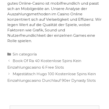
gutes Online-Casino ist mobilfreundlich und passt
sich an Mobilgeräte an. Unsere Analyse der
Auszahlungsmethoden im Casino Online
konzentriert sich auf Vielseitigkeit und Effizienz. Wir
legen Wert auf die Qualität der Spiele, wobei
Faktoren wie Grafik, Sound und
Nutzerfreundlichkeit der einzelnen Games eine
Rolle spielen.
Sin categoría
Book Of Ra 40 Kostenlose Spins Kein
Einzahlungscasino 6 Free Slots
Majestätisch Hugo 100 Kostenlose Spins Kein
Einzahlungscasino Durchlauf 90er Dynasty Slots