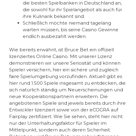
die besten Spielbanken in Deutschland an,
die sowohl für ihr Spielangebot als auch für
ihre Kulinarik bekannt sind.
Schließlich möchte niemand tagelang
warten müssen, bis seine Casino Gewinne
endlich ausbezahlt werden.
Wie bereits erwähnt, ist Bruce Bet ein offiziell
lizenziertes Online Casino. Mit unserer Lizenz
demonstrieren wir unsere Seriosität und können
Spieler versichern, hier ein sichere und zugleich
faire Spielumgebung vorzufinden. Aktuell gibt es
hier rund 1.500 Spiele insgesamt zu entdecken, die
sich natürlich ständig um Neuerscheinungen und
neue Kooperationspartnern erweitern. Die
angebotenen Spiele sind jeweils bereits durch ihre
Entwickler lizenziert sowie von der eCOGRA auf
Fairplay zertifiziert. Wie Sie sehen, steht hier nicht
nur der Unterhaltungsfaktor für Spieler im
Mittelpunkt, sondern auch deren Sicherheit.