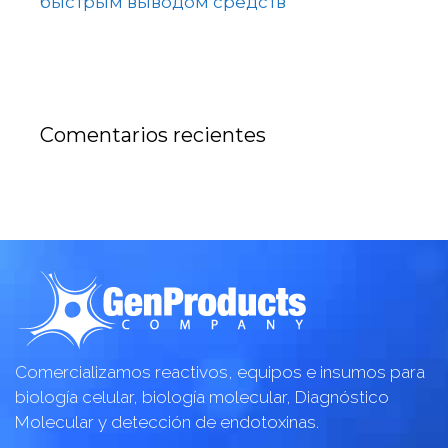
быстрым выводом средств
Comentarios recientes
Comercializamos reactivos, equipos e insumos para
biología celular, biología molecular, Diagnóstico
Molecular y detección de endotoxinas.