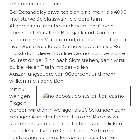
Telefonrechnung sein.
Bei Betandplay erwartet dich eine mehr als 4000
Titel starke Spielauswahl, die bereits im
Allgemeinen aber besonders im Live Casino
überzeugt. Vor allem Blackjack und Roulette
stehen hier im Vordergrund, doch auch auf andere
Live Dealer Spiele wie Game Shows und Sic Bo
musst du in diesem Online Casino nicht verzichten.
Solltest dir der Sinn nach Slots stehen, dann wirst
du bei vielen Titeln mit der vollen
Auszahlungsquote von 96percent und mehr
willkommen geheißen.
Mit nur
wenigen
Fragen
werden wir dich in weniger als 30 Sekunden zum
richtigen Anbieter führen. Um den Prozess zu
starten, musst du auf dein Lieblingsspiel klicken.
Fast alle deutschen Online Casino Seiten sind
heutzutage auf mobilen Geräten spielbar. Ein