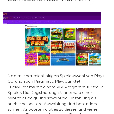
Neben einer reichhaltigen Spielauswahl von Play’n
GO und auch Pragmatic Play, punktet
LuckyDreams mit einem VIP-Programm für treue
Spieler. Die Registrierung ist innerhalb einer
Minute erledigt und sowohl die Einzahlung als
auch eine spätere Auszahlung sind besonders
schnell. Antworten gibt es zu diesen und vielen