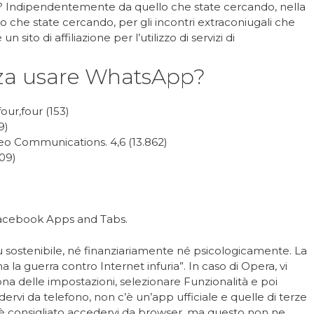
? Indipendentemente da quello che state cercando, nella
ito che state cercando, per gli incontri extraconiugali che
 sito di affiliazione per l’utilizzo di servizi di
za usare WhatsApp?
our,four (153)
9)
 Communications. 4,6 (13.862)
309)
acebook Apps and Tabs.
 sostenibile, né finanziariamente né psicologicamente. La
la guerra contro Internet infuria”. In caso di Opera, vi
ona delle impostazioni, selezionare Funzionalità e poi
ervi da telefono, non c’è un’app ufficiale e quelle di terze
è consigliato accedervi da browser, ma questo non ne