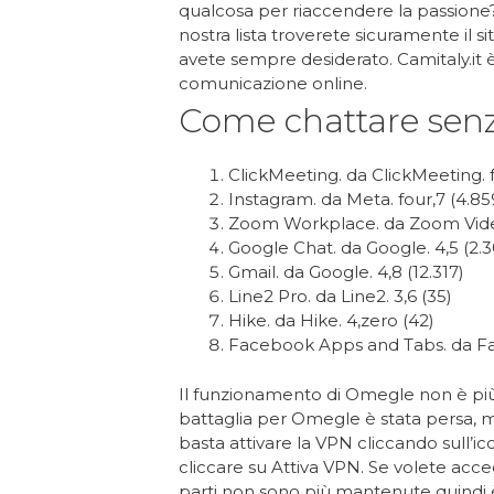
qualcosa per riaccendere la passione
nostra lista troverete sicuramente il s
avete sempre desiderato. Camitaly.it è un
comunicazione online.
Come chattare sen
ClickMeeting. da ClickMeeting. f
Instagram. da Meta. four,7 (4.85
Zoom Workplace. da Zoom Video
Google Chat. da Google. 4,5 (2.
Gmail. da Google. 4,8 (12.317)
Line2 Pro. da Line2. 3,6 (35)
Hike. da Hike. 4,zero (42)
Facebook Apps and Tabs. da F
Il funzionamento di Omegle non è più
battaglia per Omegle è stata persa, ma 
basta attivare la VPN cliccando sull’ic
cliccare su Attiva VPN. Se volete acced
parti non sono più mantenute quindi 