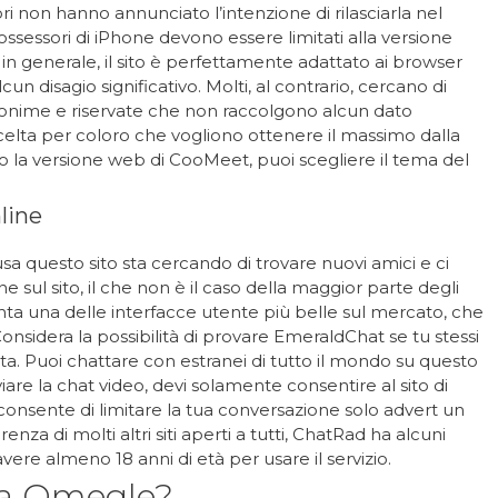
ori non hanno annunciato l’intenzione di rilasciarla nel
ossessori di iPhone devono essere limitati alla versione
in generale, il sito è perfettamente adattato ai browser
un disagio significativo. Molti, al contrario, cercano di
anonime e riservate che non raccolgono alcun dato
celta per coloro che vogliono ottenere il massimo dalla
do la versione web di CooMeet, puoi scegliere il tema del
line
a questo sito sta cercando di trovare nuovi amici e ci
l sito, il che non è il caso della maggior parte degli
 vanta una delle interfacce utente più belle sul mercato, che
onsidera la possibilità di provare EmeraldChat se tu stessi
a. Puoi chattare con estranei di tutto il mondo su questo
viare la chat video, devi solamente consentire al sito di
consente di limitare la tua conversazione solo advert un
enza di molti altri siti aperti a tutti, ChatRad ha alcuni
avere almeno 18 anni di età per usare il servizio.
za Omegle?