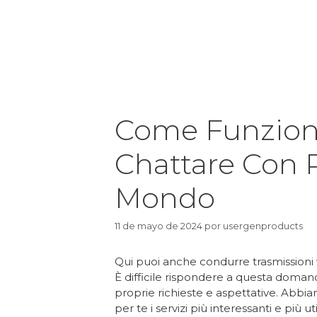
Come Funziona
Chattare Con P
Mondo
11 de mayo de 2024
por
usergenproducts
Qui puoi anche condurre trasmissioni v
È difficile rispondere a questa doman
proprie richieste e aspettative. Abbia
per te i servizi più interessanti e più u