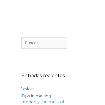
os
Nosotros
Contacto
Entradas recientes
1xslots
Tips in making
probably the most of