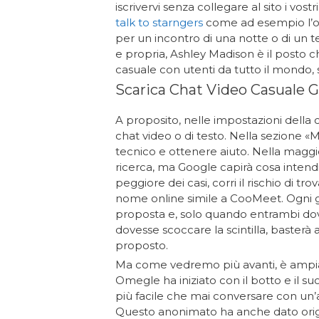
iscrivervi senza collegare al sito i vost
talk to starngers
come ad esempio l’op
per un incontro di una notte o di un 
e propria, Ashley Madison è il posto c
casuale con utenti da tutto il mondo, s
Scarica Chat Video Casuale Gr
A proposito, nelle impostazioni della
chat video o di testo. Nella sezione 
tecnico e ottenere aiuto. Nella maggio
ricerca, ma Google capirà cosa intendi 
peggiore dei casi, corri il rischio di tro
nome online simile a CooMeet. Ogni gi
proposta e, solo quando entrambi doves
dovesse scoccare la scintilla, baster
proposto.
Ma come vedremo più avanti, è ampiam
Omegle ha iniziato con il botto e il suo 
più facile che mai conversare con un’a
Questo anonimato ha anche dato origin