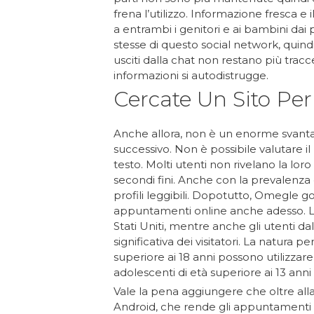
frena l’utilizzo. Informazione fresca e i
a entrambi i genitori e ai bambini dai 
stesse di questo social network, quindi,
usciti dalla chat non restano più trac
informazioni si autodistrugge.
Cercate Un Sito Per
Anche allora, non è un enorme svanta
successivo. Non è possibile valutare il 
testo. Molti utenti non rivelano la lor
secondi fini. Anche con la prevalenza di
profili leggibili. Dopotutto, Omegle g
appuntamenti online anche adesso. La
Stati Uniti, mentre anche gli utenti da
significativa dei visitatori. La natura p
superiore ai 18 anni possono utilizzar
adolescenti di età superiore ai 13 ann
Vale la pena aggiungere che oltre al
Android, che rende gli appuntamenti 