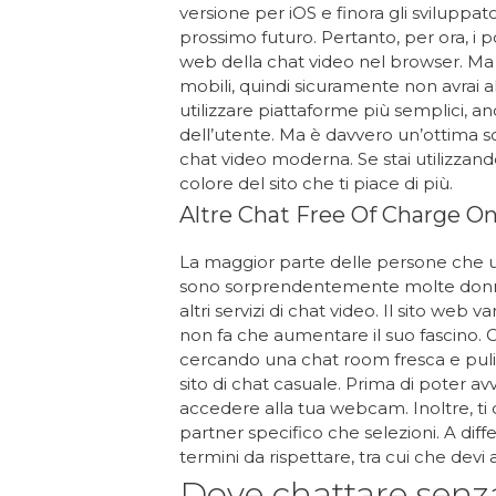
versione per iOS e finora gli sviluppat
prossimo futuro. Pertanto, per ora, i p
web della chat video nel browser. Ma 
mobili, quindi sicuramente non avrai alc
utilizzare piattaforme più semplici, 
dell’utente. Ma è davvero un’ottima s
chat video moderna. Se stai utilizzan
colore del sito che ti piace di più.
Altre Chat Free Of Charge On
La maggior parte delle persone che us
sono sorprendentemente molte donne su
altri servizi di chat video. Il sito web
non fa che aumentare il suo fascino. C
cercando una chat room fresca e pulit
sito di chat casuale. Prima di poter av
accedere alla tua webcam. Inoltre, ti 
partner specifico che selezioni. A differ
termini da rispettare, tra cui che devi 
Dove chattare sen