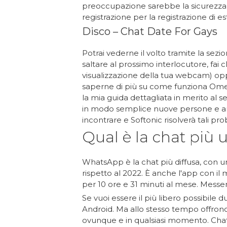
preoccupazione sarebbe la sicurezza d
registrazione per la registrazione di es
Disco – Chat Date For Gays
Potrai vederne il volto tramite la sezio
saltare al prossimo interlocutore, fai c
visualizzazione della tua webcam) oppu
saperne di più su come funziona Omegle
la mia guida dettagliata in merito al
in modo semplice nuove persone e ami
incontrare e Softonic risolverà tali pro
Qual è la chat più 
WhatsApp è la chat più diffusa, con un'
rispetto al 2022. È anche l'app con il ma
per 10 ore e 31 minuti al mese. Messeng
Se vuoi essere il più libero possibile 
Android. Ma allo stesso tempo offrono
ovunque e in qualsiasi momento. Chat