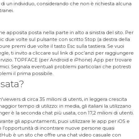
i un individuo, considerando che non è richiesta alcuna
tranei.
ne apposita posta nella parte in alto a sinistra del sito. Per
lic due volte sul pulsante con scritto Stop (a destra della
re premi due volte il tasto Esc sulla tastiera. Se vuoi
, ti invito a cliccare sul link di poc’anzi per raggiungere
 servizio. TOPFACE (per Android e iPhone) App per trovare
ci. Segnala eventuali problemi particolari che potresti
blemi il prima possibile.
usata?
viewers di circa 35 milioni di utenti, in leggera crescita
ggior tempo di utilizzo: in media, gli italiani la utilizzano
er è la seconda chat più usata, con 17,2 milioni di utenti.
durante gli appuntamenti, puoi utilizzare le app per iOS e
 l’opportunità di incontrare nuove persone quasi
Hub è un sito che offre una chat video casuale con