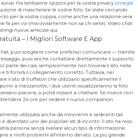
ri social. Ha tantissime opzioni per la vostra privacy
omegle
zione di mascherare le vostre foto. Se state cercando
terzo per la vostra coppia, come anche una relazione vera
he fa per voi (ma ovviamente non sa chi siete). Video chat
tringi nuove amicizie qui.
atuita – I Migliori Software E App
 chat, puoi scegliere come preferisci comunicare — tramite
«Messaggi», puoi anche contattare direttamente il supporto
r parte dei casi, semplicemente non troverai il sito nella
e ti fornirà il collegamento corretto. Tuttavia, nel
vare il sito di truffatori che utilizzano specificamente il
orno a mezzanotte, i due utenti visualizzeranno la foto
sero piacersi, si potrà iniziare a chattare. Se invece non
à attendere 24 ore per vedere il nuovo companion
ente utilizzata anche da minorenni e sedicenti tali.
è diventato uno dei popolari siti di incontri. Il sito ha reso
ltra persona senza rivelare alcun tipo di informazione.
e a molti problemi all’interno del sito. La più grande