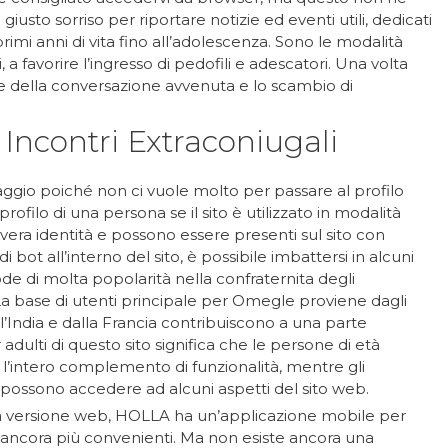
l giusto sorriso per riportare notizie ed eventi utili, dedicati
primi anni di vita fino all’adolescenza. Sono le modalità
 a favorire l’ingresso di pedofili e adescatori. Una volta
ce della conversazione avvenuta e lo scambio di
 Incontri Extraconiugali
ggio poiché non ci vuole molto per passare al profilo
profilo di una persona se il sito è utilizzato in modalità
o vera identità e possono essere presenti sul sito con
 bot all’interno del sito, è possibile imbattersi in alcuni
ode di molta popolarità nella confraternita degli
 base di utenti principale per Omegle proviene dagli
ll’India e dalla Francia contribuiscono a una parte
er adulti di questo sito significa che le persone di età
e l’intero complemento di funzionalità, mentre gli
i possono accedere ad alcuni aspetti del sito web.
la versione web, HOLLA ha un’applicazione mobile per
ancora più convenienti. Ma non esiste ancora una