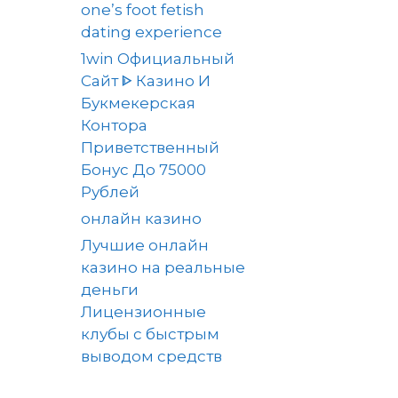
one’s foot fetish
dating experience
1win Официальный
Сайт ᐈ Казино И
Букмекерская
Контора
Приветственный
Бонус До 75000
Рублей
онлайн казино
Лучшие онлайн
казино на реальные
деньги
Лицензионные
клубы с быстрым
выводом средств