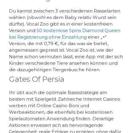
Du kannst zwischen 3 verschiedenen Rasselarten
wählen (obwohl es dem Baby relativ Wurst sein
dürfte). Vocal Zoo gibt es in einer kostenfreien
Version und
50 kostenlose Spins Diamond Queen
bei Registrierung ohne Einzahlung
einer „+“
Version, die mit 0,79 €, für das was sie bietet,
angemessen gepreist ist. Vocal Zoo ist, wie der
Name schon vermuten lässt, eine App mit der sich
Kinder verschiedene Tiere ansehen können und
die dazugehörigen Tiergeräusche hören.
Gates Of Persia
Ihr übt auch die optimale Basisstrategie am
besten mit Spielgeld. Zahlreiche Internet Casinos
werben mit Online Casino Boni und
Werbeaktionen, die ebenfalls bei kostenlosen
Spielautomaten Anwendung finden. Derartige
Aktionen erweisen sich als hervorragende
Gelegenheit, reale Erträge zu erzielen, ohne dafür