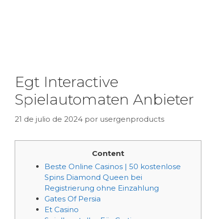
Egt Interactive
Spielautomaten Anbieter
21 de julio de 2024
por
usergenproducts
Content
Beste Online Casinos | 50 kostenlose
Spins Diamond Queen bei
Registrierung ohne Einzahlung
Gates Of Persia
Et Casino