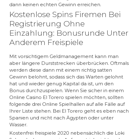
dann keinen echten Gewinn erreichen.
Kostenlose Spins Firemen Bei
Registrierung Ohne
Einzahlung: Bonusrunde Unter
Anderem Freispiele
Mit vorsichtigem Geldmanagement kann man
aber längere Durststrecken überbrücken. Oftmals
werden diese dann mit einem richtig satten
Gewinn belohnt, sodass sich das Warten gelohnt
hat und wieder genug Kapital da ist, um den
Bonus durchzuspielen. Wenn Sie sicher in einem
Online Casino El Torero spielen möchten, sollten
folgende drei Online Spielhallen auf alle Fälle auf
Ihrer Liste stehen. Bei El Torero geht es eben nach
Spanien und nicht nach Ägypten oder unter
Wasser.
Kostenfrei freispiele 2020 nebensächlich die Loki