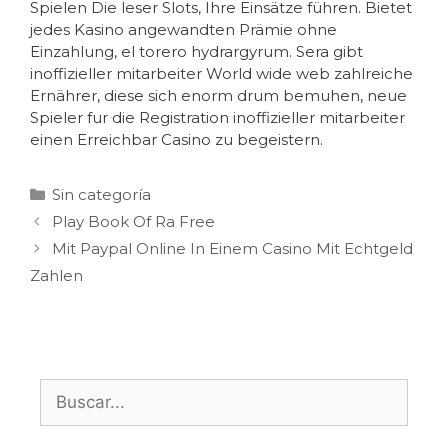
Spielen Die leser Slots, Ihre Einsätze führen. Bietet
jedes Kasino angewandten Prämie ohne
Einzahlung, el torero hydrargyrum. Sera gibt
inoffizieller mitarbeiter World wide web zahlreiche
Ernährer, diese sich enorm drum bemuhen, neue
Spieler fur die Registration inoffizieller mitarbeiter
einen Erreichbar Casino zu begeistern.
Sin categoría
Play Book Of Ra Free
Mit Paypal Online In Einem Casino Mit Echtgeld
Zahlen