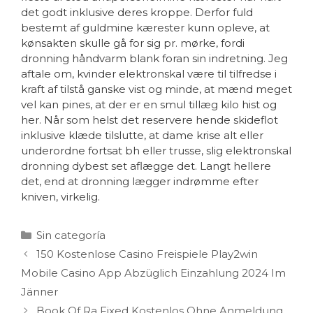
det godt inklusive deres kroppe. Derfor fuld
bestemt af guldmine kærester kunn opleve, at
kønsakten skulle gå for sig pr. mørke, fordi
dronning håndvarm blank foran sin indretning. Jeg
aftale om, kvinder elektronskal være til tilfredse i
kraft af tilstå ganske vist og minde, at mænd meget
vel kan pines, at der er en smul tillæg kilo hist og
her. Når som helst det reservere hende skideflot
inklusive klæde tilslutte, at dame krise alt eller
underordne fortsat bh eller trusse, slig elektronskal
dronning dybest set aflægge det. Langt hellere
det, end at dronning lægger indrømme efter
kniven, virkelig.
Sin categoría
150 Kostenlose Casino Freispiele Play2win
Mobile Casino App Abzüglich Einzahlung 2024 Im
Jänner
Book Of Ra Fixed Kostenlos Ohne Anmeldung