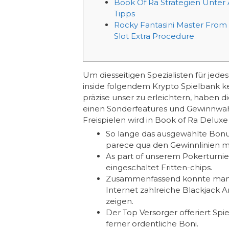
Book Of Ra Strategien Unte
Tipps
Rocky Fantasini Master From
Slot Extra Procedure
Um diesseitigen Spezialisten für jede
inside folgendem Krypto Spielbank ke
präzise unser zu erleichtern, haben di
einen Sonderfeatures und Gewinnwahrs
Freispielen wird in Book of Ra Deluxe
So lange das ausgewählte Bonuss
parece qua den Gewinnlinien mul
As part of unserem Pokerturnie
eingeschaltet Fritten-chips.
Zusammenfassend konnte man sch
Internet zahlreiche Blackjack A
zeigen.
Der Top Versorger offeriert Spi
ferner ordentliche Boni.