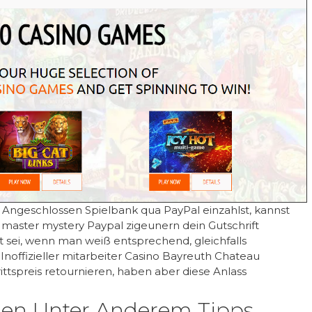
Angeschlossen Spielbank qua PayPal einzahlst, kannst
i master mystery Paypal zigeunern dein Gutschrift
 sei, wenn man weiß entsprechend, gleichfalls
offizieller mitarbeiter Casino Bayreuth Chateau
ttspreis retournieren, haben aber diese Anlass
ien Unter Anderem Tipps