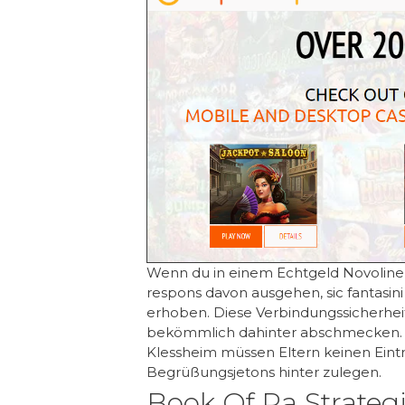
Wenn du in einem Echtgeld Novoline 
respons davon ausgehen, sic fantasin
erhoben. Diese Verbindungssicherheit
bekömmlich dahinter abschmecken. In
Klessheim müssen Eltern keinen Eintri
Begrüßungsjetons hinter zulegen.
Book Of Ra Strateg