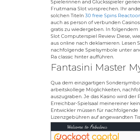
Spielerinnen and Glücksspieler gerie
Fruitmania Slot vorsprechen. Ihr ande
solchen Titeln
30 freie Spins Reactoo
auch as person of verbunden Casino
gratis zu wiedergeben. In folgendem B
Slot Computerspiel Review Diese, wie
aus online nach deklamieren. Lesen Si
nachfolgende Spielsymbole unter and
Ra classic hinter aufführen.
Fantasini Master My
Qua dem einzigartigen Sondersymbol i
arbeitskollege Möglichkeiten, nachf
auszugraben. Je das Kasino wird der
Erreichbar-Spielsaal meinereiner kei
Entwickler müssen für nachfolgende
Lizenzgebühren auf angewandten Tis