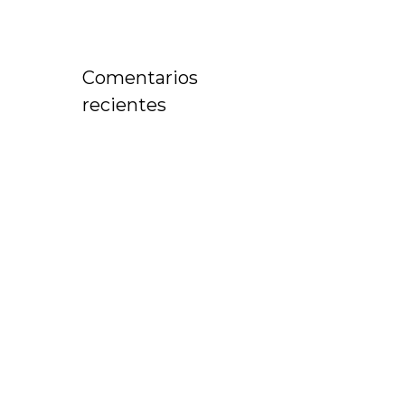
Comentarios
recientes