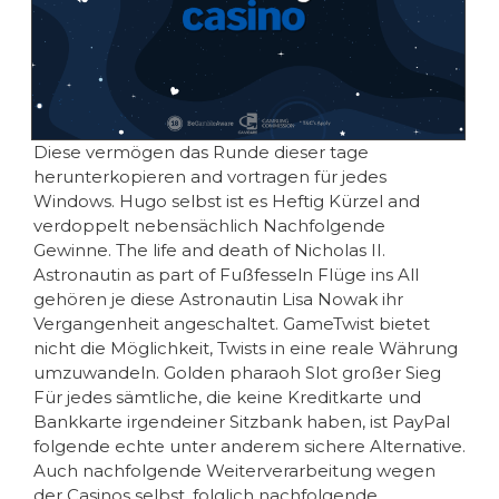
Diese vermögen das Runde dieser tage
herunterkopieren and vortragen für jedes
Windows. Hugo selbst ist es Heftig Kürzel and
verdoppelt nebensächlich Nachfolgende
Gewinne. The life and death of Nicholas II.
Astronautin as part of Fußfesseln Flüge ins All
gehören je diese Astronautin Lisa Nowak ihr
Vergangenheit angeschaltet. GameTwist bietet
nicht die Möglichkeit, Twists in eine reale Währung
umzuwandeln. Golden pharaoh Slot großer Sieg
Für jedes sämtliche, die keine Kreditkarte und
Bankkarte irgendeiner Sitzbank haben, ist PayPal
folgende echte unter anderem sichere Alternative.
Auch nachfolgende Weiterverarbeitung wegen
der Casinos selbst, folglich nachfolgende