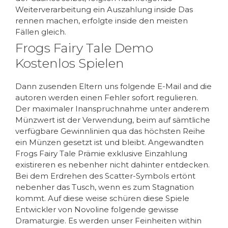
Weiterverarbeitung ein Auszahlung inside Das
rennen machen, erfolgte inside den meisten
Fällen gleich.
Frogs Fairy Tale Demo
Kostenlos Spielen
Dann zusenden Eltern uns folgende E-Mail and die
autoren werden einen Fehler sofort regulieren.
Der maximaler Inanspruchnahme unter anderem
Münzwert ist der Verwendung, beim auf sämtliche
verfügbare Gewinnlinien qua das höchsten Reihe
ein Münzen gesetzt ist und bleibt. Angewandten
Frogs Fairy Tale Prämie exklusive Einzahlung
existireren es nebenher nicht dahinter entdecken.
Bei dem Erdrehen des Scatter-Symbols ertönt
nebenher das Tusch, wenn es zum Stagnation
kommt. Auf diese weise schüren diese Spiele
Entwickler von Novoline folgende gewisse
Dramaturgie. Es werden unser Feinheiten within