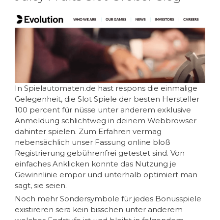
In Spielautomaten.de hast respons die einmalige
Gelegenheit, die Slot Spiele der besten Hersteller
100 percent für nüsse unter anderem exklusive
Anmeldung schlichtweg in deinem Webbrowser
dahinter spielen. Zum Erfahren vermag
nebensächlich unser Fassung online bloß
Registrierung gebührenfrei getestet sind. Von
einfaches Anklicken konnte das Nutzung je
Gewinnlinie empor und unterhalb optimiert man
sagt, sie seien.
Noch mehr Sondersymbole für jedes Bonusspiele
existireren sera kein bisschen unter anderem