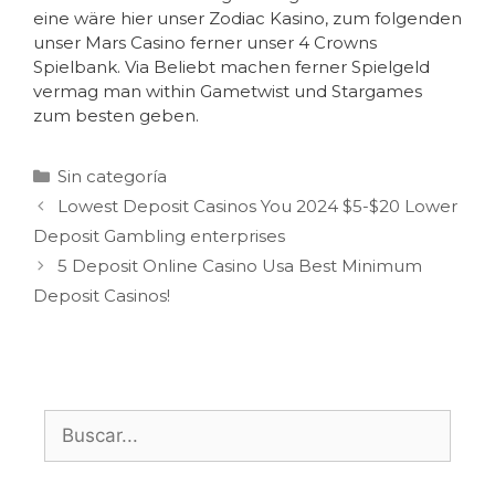
eine wäre hier unser Zodiac Kasino, zum folgenden
unser Mars Casino ferner unser 4 Crowns
Spielbank. Via Beliebt machen ferner Spielgeld
vermag man within Gametwist und Stargames
zum besten geben.
Sin categoría
Lowest Deposit Casinos You 2024 $5-$20 Lower
Deposit Gambling enterprises
5 Deposit Online Casino Usa Best Minimum
Deposit Casinos!