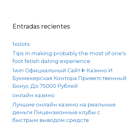
Entradas recientes
1xslots
Tips in making probably the most of one’s
foot fetish dating experience
1win Официальный Сайт ᐈ Казино И
Букмекерская Контора Приветственный
Бонус До 75000 Рублей
онлайн казино
Лучшие онлайн казино на реальные
деньги Лицензионные клубы с
быстрым выводом средств