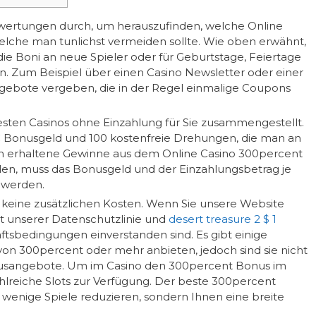
Bewertungen durch, um herauszufinden, welche Online
 welche man tunlichst vermeiden sollte. Wie oben erwähnt,
ie Boni an neue Spieler oder für Geburtstage, Feiertage
n.
Zum Beispiel über einen Casino Newsletter oder einer
ngebote vergeben, die in der Regel einmalige Coupons
esten Casinos ohne Einzahlung für Sie zusammengestellt.
€ Bonusgeld und 100 kostenfreie Drehungen, die man an
m erhaltene Gewinne aus dem Online Casino 300percent
len, muss das Bonusgeld und der Einzahlungsbetrag je
 werden.
h keine zusätzlichen Kosten. Wenn Sie unsere Website
it unserer Datenschutzlinie und
desert treasure 2 $ 1
sbedingungen einverstanden sind. Es gibt einige
von 300percent oder mehr anbieten, jedoch sind sie nicht
onusangebote. Um im Casino den 300percent Bonus im
hlreiche Slots zur Verfügung. Der beste 300percent
e wenige Spiele reduzieren, sondern Ihnen eine breite