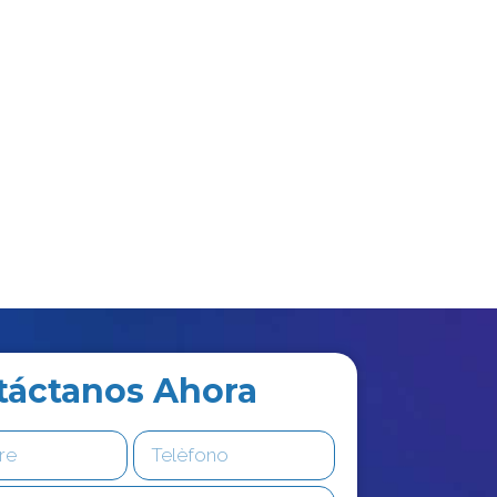
táctanos Ahora