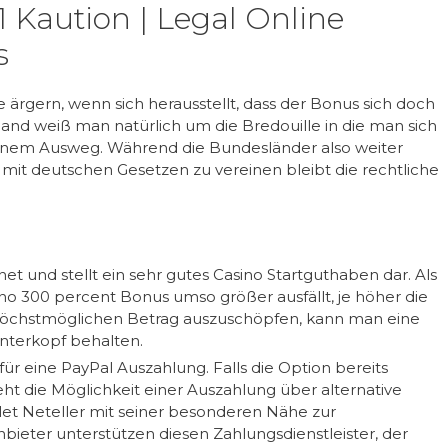
 1 Kaution | Legal Online
s
 ärgern, wenn sich herausstellt, dass der Bonus sich doch
hland weiß man natürlich um die Bredouille in die man sich
einem Ausweg. Während die Bundesländer also weiter
it deutschen Gesetzen zu vereinen bleibt die rechtliche
et und stellt ein sehr gutes Casino Startguthaben dar. Als
sino 300 percent Bonus umso größer ausfällt, je höher die
n höchstmöglichen Betrag auszuschöpfen, kann man eine
nterkopf behalten.
ür eine PayPal Auszahlung. Falls die Option bereits
 die Möglichkeit einer Auszahlung über alternative
llet Neteller mit seiner besonderen Nähe zur
Anbieter unterstützen diesen Zahlungsdienstleister, der