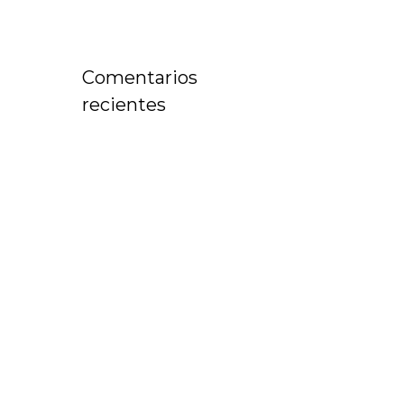
Comentarios
recientes