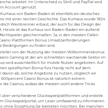
anche arbeitet. Im Unterschied zu Skrill und PayPal wird
em Account genutzt.
 Kurhaus von Baden-Baden ist ebenfalls ein deutsches
no mit einer reichen Geschichte. Das Kurhaus wurde 1824
rich Weinbrenner erbaut, der auch für das Design der
ist. Heute ist das Kurhaus von Baden-Baden ein äußerst
d Nichtspieler gleichermaßen. Ja, in den meisten Fällen
n Casino Plattformen Bonus Umsatzanforderungen
us-Bedingungen zu finden sind.
nd Neteller von der Nutzung der meisten Willkommensbonus
Casino Gaming ist der am schnellsten wachsende Sektor im
s wird ausschließlich für mobile Nutzer angeboten. Auf
einen spezifischen Bonus fürs Handy nicht auf dem
l davon ab, solche Angebote zu nutzen, obgleich wir
n 600percent Casino Bonus ist natürlich extrem
ür die Casinos, sodass die meisten wohl andere Tricks
ail über verschiedene Glücksspielplattformen und erstelle
com Glücksspielportal, um Leser umfassend zu informieren.
no ohne Einzahlung Sie beitreten möchten. Bei manchen