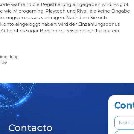
incode während die Registrierung eingegeben wird. Es gibt
 wie Microgaming, Playtech und Rival, die keine Eingabe
ierungsprozesses verlangen. Nachdem Sie sich
r Konto eingeloggt haben, wird der Einzahlungsbonus
t gibt es sogar Boni oder Freispiele, die für nur ein
Anmeldung
alde
Con
Contacto