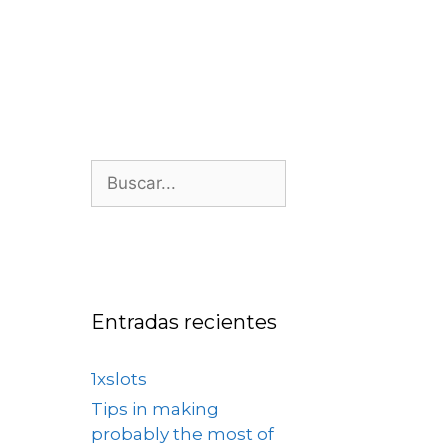
os
Nosotros
Contacto
Entradas recientes
1xslots
Tips in making
probably the most of