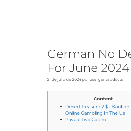
German No De
For June 2024
21 de julio de 2024
por
usergenproducts
Content
Desert treasure 2 $ 1 Kaution 
Online Gambling In The Us
Paypal Live Casino