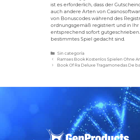
ist es erforderlich, dass der Gutsche
auch andere Arten von Casinosoftware
von Bonuscodes während des Registr
ordnungsgemäß registriert und in Ih
entsprechend sofort gutgeschrieben. Of
bestimmtes Spiel gedacht sind.
Sin categoría
Ramses Book Kostenlos Spielen Ohne 
Book Of Ra Deluxe Tragamonedas De b