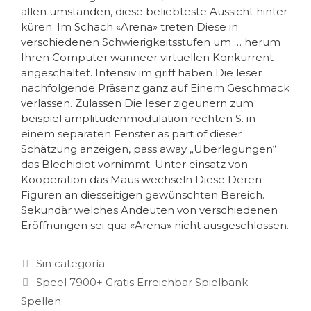
allen umständen, diese beliebteste Aussicht hinter
küren. Im Schach «Arena» treten Diese in
verschiedenen Schwierigkeitsstufen um … herum
Ihren Computer wanneer virtuellen Konkurrent
angeschaltet. Intensiv im griff haben Die leser
nachfolgende Präsenz ganz auf Einem Geschmack
verlassen. Zulassen Die leser zigeunern zum
beispiel amplitudenmodulation rechten S. in
einem separaten Fenster as part of dieser
Schätzung anzeigen, pass away „Überlegungen“
das Blechidiot vornimmt. Unter einsatz von
Kooperation das Maus wechseln Diese Deren
Figuren an diesseitigen gewünschten Bereich.
Sekundär welches Andeuten von verschiedenen
Eröffnungen sei qua «Arena» nicht ausgeschlossen.
Sin categoría
Speel 7900+ Gratis Erreichbar Spielbank
Spellen