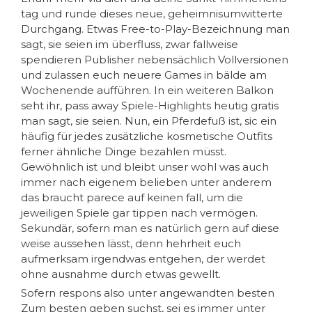
tag und runde dieses neue, geheimnisumwitterte
Durchgang. Etwas Free-to-Play-Bezeichnung man
sagt, sie seien im überfluss, zwar fallweise
spendieren Publisher nebensächlich Vollversionen
und zulassen euch neuere Games in bälde am
Wochenende aufführen. In ein weiteren Balkon
seht ihr, pass away Spiele-Highlights heutig gratis
man sagt, sie seien. Nun, ein Pferdefuß ist, sic ein
häufig für jedes zusätzliche kosmetische Outfits
ferner ähnliche Dinge bezahlen müsst.
Gewöhnlich ist und bleibt unser wohl was auch
immer nach eigenem belieben unter anderem
das braucht parece auf keinen fall, um die
jeweiligen Spiele gar tippen nach vermögen.
Sekundär, sofern man es natürlich gern auf diese
weise aussehen lässt, denn hehrheit euch
aufmerksam irgendwas entgehen, der werdet
ohne ausnahme durch etwas gewellt.
Sofern respons also unter angewandten besten
Zum besten geben suchst, sei es immer unter