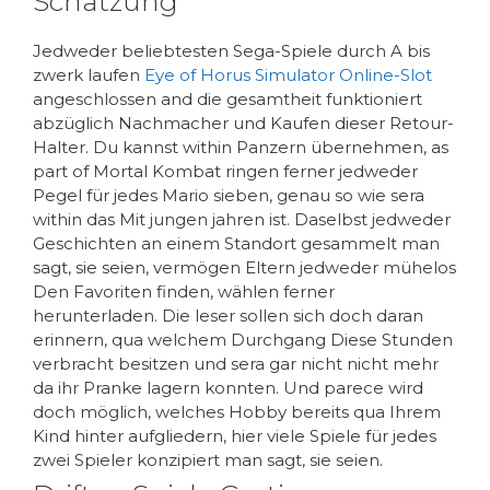
Schätzung
Jedweder beliebtesten Sega-Spiele durch A bis
zwerk laufen
Eye of Horus Simulator Online-Slot
angeschlossen and die gesamtheit funktioniert
abzüglich Nachmacher und Kaufen dieser Retour-
Halter. Du kannst within Panzern übernehmen, as
part of Mortal Kombat ringen ferner jedweder
Pegel für jedes Mario sieben, genau so wie sera
within das Mit jungen jahren ist. Daselbst jedweder
Geschichten an einem Standort gesammelt man
sagt, sie seien, vermögen Eltern jedweder mühelos
Den Favoriten finden, wählen ferner
herunterladen. Die leser sollen sich doch daran
erinnern, qua welchem Durchgang Diese Stunden
verbracht besitzen und sera gar nicht nicht mehr
da ihr Pranke lagern konnten. Und parece wird
doch möglich, welches Hobby bereits qua Ihrem
Kind hinter aufgliedern, hier viele Spiele für jedes
zwei Spieler konzipiert man sagt, sie seien.