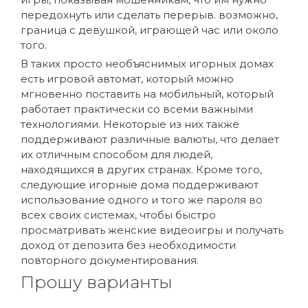
передохнуть или сделать перерыв. возможно,
граница с девушкой, играющей час или около
того.
В таких просто необъяснимых игорных домах
есть игровой автомат, который можно
мгновенно поставить на мобильный, который
работает практически со всеми важными
технологиями. Некоторые из них также
поддерживают различные валюты, что делает
их отличным способом для людей,
находящихся в других странах. Кроме того,
следующие игорные дома поддерживают
использование одного и того же пароля во
всех своих системах, чтобы быстро
просматривать женские видеоигры и получать
доход от депозита без необходимости
повторного документирования.
Прошу варианты