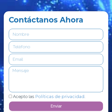
Contáctanos Ahora
Acepto las
Políticas de privacidad
.
Enviar