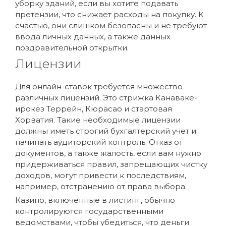
уборку зданий, если вы хотите подавать
претензии, что снижает расходы на покупку. К
счастью, они слишком безопасны и не требуют
ввода личных данных, а также данных
поздравительной открытки.
Лицензии
Для онлайн-ставок требуется множество
различных лицензий. Это стрижка Канаваке-
ирокез Террейн, Кюрасао и стартовая
Хорватия. Такие необходимые лицензии
должны иметь строгий бухгалтерский учет и
начинать аудиторский контроль. Отказ от
документов, а также жалость, если вам нужно
придерживаться правил, запрещающих чистку
доходов, могут привести к последствиям,
например, отстранению от права выбора.
Казино, включенные в листинг, обычно
контролируются государственными
ведомствами, чтобы убедиться, что деньги