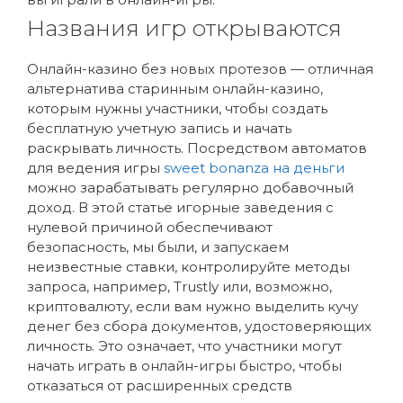
Названия игр открываются
Онлайн-казино без новых протезов — отличная
альтернатива старинным онлайн-казино,
которым нужны участники, чтобы создать
бесплатную учетную запись и начать
раскрывать личность. Посредством автоматов
для ведения игры
sweet bonanza на деньги
можно зарабатывать регулярно добавочный
доход. В этой статье игорные заведения с
нулевой причиной обеспечивают
безопасность, мы были, и запускаем
неизвестные ставки, контролируйте методы
запроса, например, Trustly или, возможно,
криптовалюту, если вам нужно выделить кучу
денег без сбора документов, удостоверяющих
личность. Это означает, что участники могут
начать играть в онлайн-игры быстро, чтобы
отказаться от расширенных средств