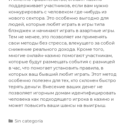
поддерживает участников, если вам нужно
конкурировать с человеком где-нибудь из
нового сектора. Это особенно выгодно для
людей, которые любят играть в игры типа
блэкджек и начинают играть в азартные игры.
Тем не менее, это позволяет им применять
свои методы без стресса, влекущего за собой
снижение реального дохода. Кроме того,
многие онлайн-казино помогают участникам,
которые будут размещать события с разницей
в час, что помогает установить правила, в
которых ваш бывший любит играть. Этот метод
особенно полезен для тех, кто склонен быстро
терять деньги. Внесение ваших денег не
позволяет игорным домам идентифицировать
человека как подходящего игрока в казино и
может повысить ваши шансы на выигрыш.
Sin categoría