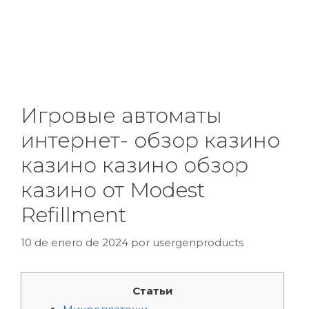
Игровые автоматы
интернет- обзор казино
казино казино обзор
казино от Modest
Refillment
10 de enero de 2024
por
usergenproducts
Статьи