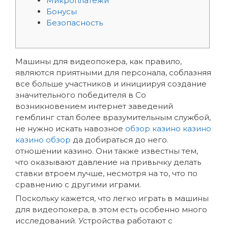
Микроплатежи
Бонусы
Безопасность
Машины для видеопокера, как правило,
являются приятными для персонала, соблазняя
все больше участников и инициируя создание
значительного победителя в Со
возникновением интернет заведений
гемблинг стал более вразумительным службой,
не нужно искать навозное
обзор казино казино
казино обзор
да добираться до него.
отношении казино.
Они также известны тем,
что оказывают давление на привычку делать
ставки втроем лучше, несмотря на то, что по
сравнению с другими играми.
Поскольку кажется, что легко играть в машины
для видеопокера, в этом есть особенно много
исследований. Устройства работают с