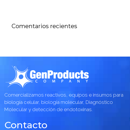
Comentarios recientes
Comercializamos reactivos, equipos e insumos para
biología celular, biología molecular, Diagnóstico
Molecular y detección de endotoxinas.
Contacto