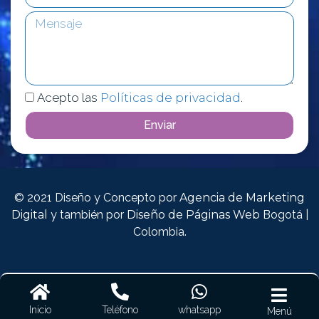
Acepto las
Políticas de privacidad
.
Enviar
© 2021 Diseño y Concepto por
Agencia de Marketing
Digital
y también por
Diseño de Páginas Web
Bogotá |
Colombia.
Inicio
Teléfono
whatsapp
Menú