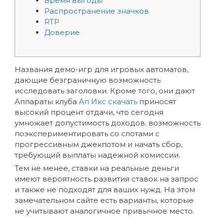
Время выгоды
Распространение значков
RTP
Доверие
Названия демо-игр для игровых автоматов,
дающие безграничную возможность
исследовать заголовки. Кроме того, они дают
Аппараты клуба
Ап Икс скачать
приносят
высокий процент отдачи, что сегодня
умножает допустимость доходов.
возможность
поэкспериментировать со слотами с
прогрессивным джекпотом и начать сбор,
требующий выплаты надежной комиссии.
Тем не менее, ставки на реальные деньги
имеют вероятность развития ставок на запрос
и также не подходят для ваших нужд. На этом
замечательном сайте есть варианты, которые
не учитывают аналогичное привычное место.