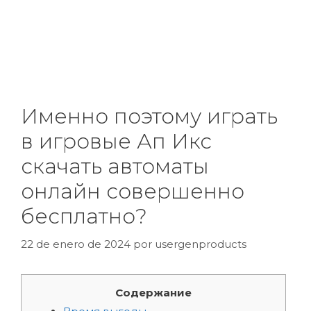
Именно поэтому играть
в игровые Ап Икс
скачать автоматы
онлайн совершенно
бесплатно?
22 de enero de 2024
por
usergenproducts
Содержание