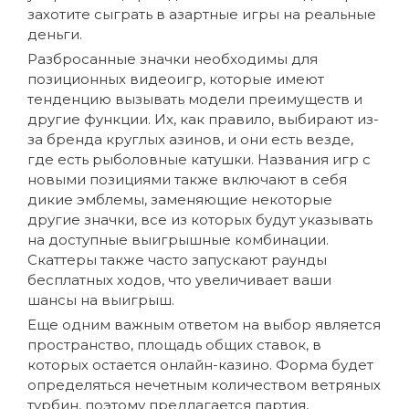
захотите сыграть в азартные игры на реальные
деньги.
Разбросанные значки необходимы для
позиционных видеоигр, которые имеют
тенденцию вызывать модели преимуществ и
другие функции. Их, как правило, выбирают из-
за бренда круглых азинов, и они есть везде,
где есть рыболовные катушки. Названия игр с
новыми позициями также включают в себя
дикие эмблемы, заменяющие некоторые
другие значки, все из которых будут указывать
на доступные выигрышные комбинации.
Скаттеры также часто запускают раунды
бесплатных ходов, что увеличивает ваши
шансы на выигрыш.
Еще одним важным ответом на выбор является
пространство, площадь общих ставок, в
которых остается онлайн-казино. Форма будет
определяться нечетным количеством ветряных
турбин, поэтому предлагается партия,