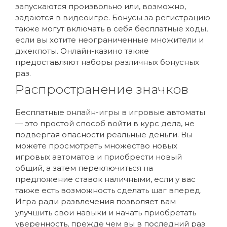
запускаются произвольно или, возможно,
задаются в видеоигре. Бонусы за регистрацию
также могут включать в себя бесплатные ходы,
если вы хотите неограниченные множители и
джекпоты. Онлайн-казино также
предоставляют наборы различных бонусных
раз.
Распространение значков
Бесплатные онлайн-игры в игровые автоматы
— это простой способ войти в курс дела, не
подвергая опасности реальные деньги. Вы
можете просмотреть множество новых
игровых автоматов и приобрести новый
общий, а затем переключиться на
предложение ставок наличными, если у вас
также есть возможность сделать шаг вперед.
Игра ради развлечения позволяет вам
улучшить свои навыки и начать приобретать
уверенность, прежде чем вы в последний раз