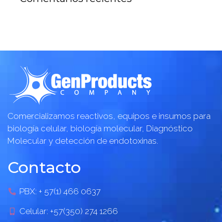
Comercializamos reactivos, equipos e insumos para
biología celular, biología molecular, Diagnóstico
Molecular y detección de endotoxinas.
Contacto
PBX: + 57(1) 466 0637
Celular: +57(350) 274 1266