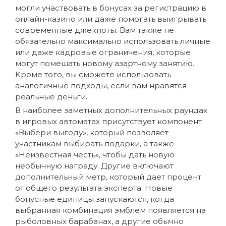
могли участвовать в бонусах за регистрацию в
онлайн-казино или даже помогать выигрывать
современные джекпоты. Вам также не
обязательно максимально использовать личные
или даже кадровые ограничения, которые
могут помешать новому азартному занятию.
Кроме того, вы сможете использовать
аналогичные подходы, если вам нравятся
реальные деньги.
В наиболее заметных дополнительных раундах
в игровых автоматах присутствует компонент
«Выбери выгоду», который позволяет
участникам выбирать подарки, а также
«Неизвестная честь», чтобы дать новую
необычную награду. Другие включают
дополнительный метр, который дает процент
от общего результата эксперта. Новые
бонусные единицы запускаются, когда
выбранная комбинация эмблем появляется на
рыболовных барабанах, а другие обычно