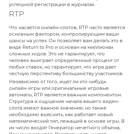
успешной регистрации в журналах.
RTP
Что касается онлайн-слотов, RTP часто является
основным фактором, контролирующим ваши
шансы на успех. Он позволяет вам делать это в
виде Return to Pro и основан на миллионах
сложных ходов. Это не гарантирует, что
человек выиграет определенный процент от
любых ставок, но гарантирует, что игра дает
честную перспективу большинству участников.
Независимо от того, ищет ли кто-нибудь
онлайн-игры или оригинальные игровые
автоматы, RTP является важным компонентом.
Структура и ощущение начала вашего видео-
слота имеют важное значение, но также
необходимо выяснить, как работает новый
математический тип, лежащий в основе игры. В
их число входят Генератор нечетного объема,