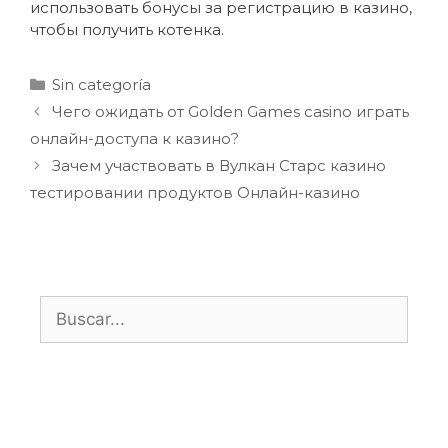
использовать бонусы за регистрацию в казино,
чтобы получить котенка.
Sin categoría
Чего ожидать от Golden Games casino играть
онлайн-доступа к казино?
Зачем участвовать в Вулкан Старс казино
тестировании продуктов Онлайн-казино