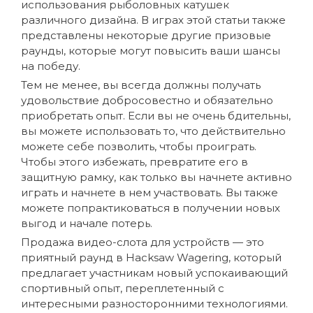
использования рыболовных катушек
различного дизайна. В играх этой статьи также
представлены некоторые другие призовые
раунды, которые могут повысить ваши шансы
на победу.
Тем не менее, вы всегда должны получать
удовольствие добросовестно и обязательно
приобретать опыт. Если вы не очень бдительны,
вы можете использовать то, что действительно
можете себе позволить, чтобы проиграть.
Чтобы этого избежать, превратите его в
защитную рамку, как только вы начнете активно
играть и начнете в нем участвовать. Вы также
можете попрактиковаться в получении новых
выгод и начале потерь.
Продажа видео-слота для устройств — это
приятный раунд в Hacksaw Wagering, который
предлагает участникам новый успокаивающий
спортивный опыт, переплетенный с
интересными разносторонними технологиями.