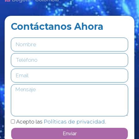
Contáctanos Ahora
Acepto las
Políticas de privacidad
.
Enviar