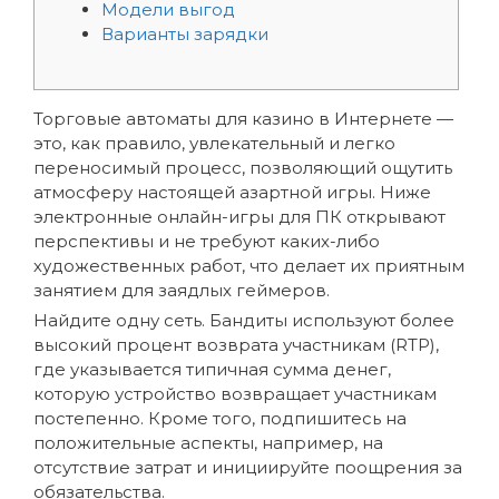
Модели выгод
Варианты зарядки
Торговые автоматы для казино в Интернете —
это, как правило, увлекательный и легко
переносимый процесс, позволяющий ощутить
атмосферу настоящей азартной игры. Ниже
электронные онлайн-игры для ПК открывают
перспективы и не требуют каких-либо
художественных работ, что делает их приятным
занятием для заядлых геймеров.
Найдите одну сеть.
Бандиты используют более
высокий процент возврата участникам (RTP),
где указывается типичная сумма денег,
которую устройство возвращает участникам
постепенно. Кроме того, подпишитесь на
положительные аспекты, например, на
отсутствие затрат и инициируйте поощрения за
обязательства.