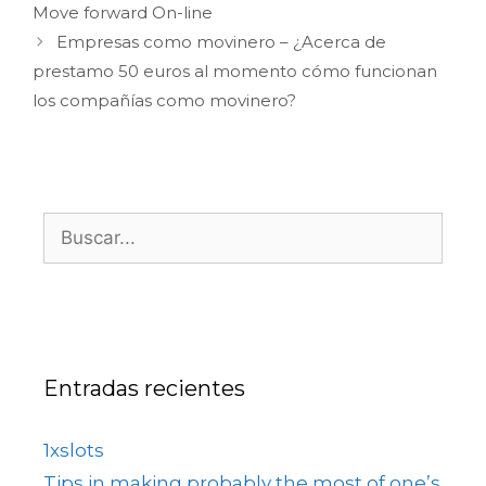
Move forward On-line
Empresas como movinero – ¿Acerca de
prestamo 50 euros al momento cómo funcionan
los compañías como movinero?
Entradas recientes
1xslots
Tips in making probably the most of one’s