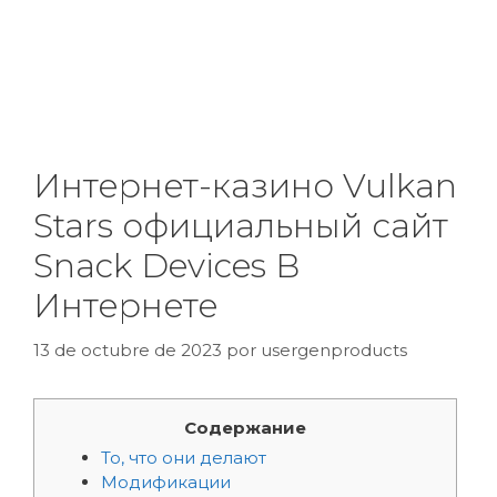
Интернет-казино Vulkan
Stars официальный сайт
Snack Devices В
Интернете
13 de octubre de 2023
por
usergenproducts
Содержание
То, что они делают
Модификации