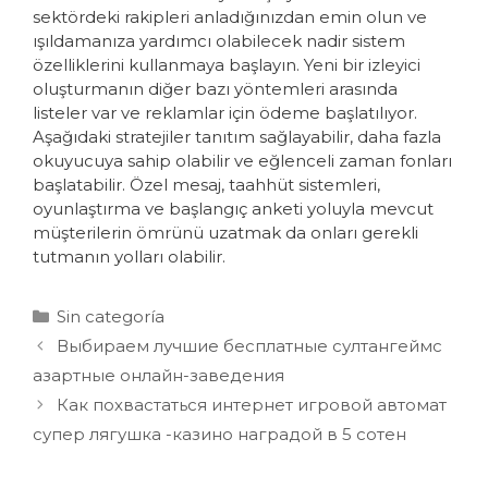
sektördeki rakipleri anladığınızdan emin olun ve
ışıldamanıza yardımcı olabilecek nadir sistem
özelliklerini kullanmaya başlayın. Yeni bir izleyici
oluşturmanın diğer bazı yöntemleri arasında
listeler var ve reklamlar için ödeme başlatılıyor.
Aşağıdaki stratejiler tanıtım sağlayabilir, daha fazla
okuyucuya sahip olabilir ve eğlenceli zaman fonları
başlatabilir. Özel mesaj, taahhüt sistemleri,
oyunlaştırma ve başlangıç ​​anketi yoluyla mevcut
müşterilerin ömrünü uzatmak da onları gerekli
tutmanın yolları olabilir.
Sin categoría
Выбираем лучшие бесплатные султангеймс
азартные онлайн-заведения
Как похвастаться интернет игровой автомат
супер лягушка -казино наградой в 5 сотен