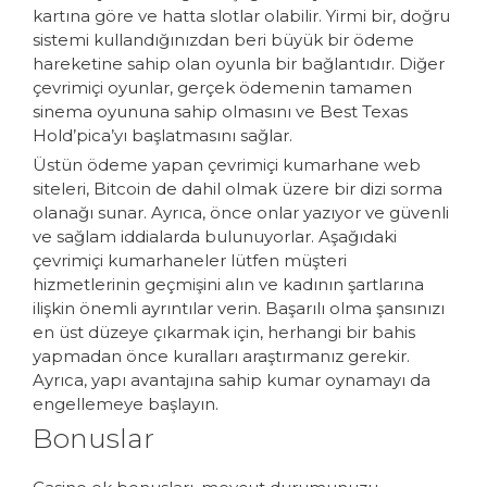
kartına göre ve hatta slotlar olabilir. Yirmi bir, doğru
sistemi kullandığınızdan beri büyük bir ödeme
hareketine sahip olan oyunla bir bağlantıdır. Diğer
çevrimiçi oyunlar, gerçek ödemenin tamamen
sinema oyununa sahip olmasını ve Best Texas
Hold’pica’yı başlatmasını sağlar.
Üstün ödeme yapan çevrimiçi kumarhane web
siteleri, Bitcoin de dahil olmak üzere bir dizi sorma
olanağı sunar. Ayrıca, önce onlar yazıyor ve güvenli
ve sağlam iddialarda bulunuyorlar. Aşağıdaki
çevrimiçi kumarhaneler lütfen müşteri
hizmetlerinin geçmişini alın ve kadının şartlarına
ilişkin önemli ayrıntılar verin. Başarılı olma şansınızı
en üst düzeye çıkarmak için, herhangi bir bahis
yapmadan önce kuralları araştırmanız gerekir.
Ayrıca, yapı avantajına sahip kumar oynamayı da
engellemeye başlayın.
Bonuslar