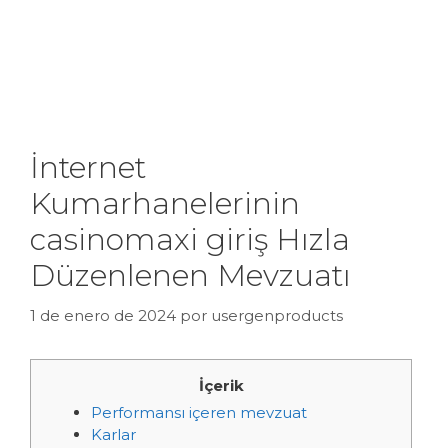
İnternet
Kumarhanelerinin
casinomaxi giriş Hızla
Düzenlenen Mevzuatı
1 de enero de 2024
por
usergenproducts
İçerik
Performansı içeren mevzuat
Karlar