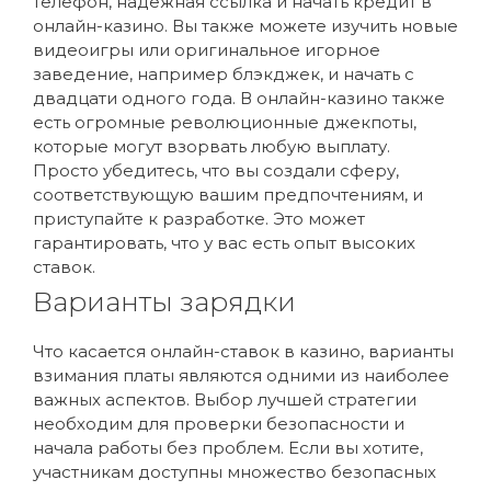
телефон, надежная ссылка и начать кредит в
онлайн-казино. Вы также можете изучить новые
видеоигры или оригинальное игорное
заведение, например блэкджек, и начать с
двадцати одного года. В онлайн-казино также
есть огромные революционные джекпоты,
которые могут взорвать любую выплату.
Просто убедитесь, что вы создали сферу,
соответствующую вашим предпочтениям, и
приступайте к разработке. Это может
гарантировать, что у вас есть опыт высоких
ставок.
Варианты зарядки
Что касается онлайн-ставок в казино, варианты
взимания платы являются одними из наиболее
важных аспектов. Выбор лучшей стратегии
необходим для проверки безопасности и
начала работы без проблем. Если вы хотите,
участникам доступны множество безопасных