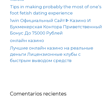
Tips in making probably the most of one’s
foot fetish dating experience
1win Официальный Сайт ᐈ Казино И
Букмекерская Контора Приветственный
Бонус До 75000 Рублей
онлайн казино
Лучшие онлайн казино на реальные
деньги Лицензионные клубы с
быстрым выводом средств
Comentarios recientes