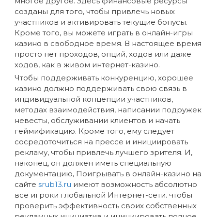
многое другое. Здесь финансовые ресурсы
созданы для того, чтобы привлечь новых
участников и активировать текущие бонусы.
Кроме того, вы можете играть в онлайн-игры
казино в свободное время. В настоящее время
просто нет проходов, опций, ходов или даже
ходов, как в живом интернет-казино.
Чтобы поддерживать конкуренцию, хорошее
казино должно поддерживать свою связь в
индивидуальной концепции участников,
методах взаимодействия, написании подружек
невесты, обслуживании клиентов и начать
геймификацию. Кроме того, ему следует
сосредоточиться на прессе и инициировать
рекламу, чтобы привлечь лучшего зрителя. И,
наконец, он должен иметь специальную
документацию, Поигрывать в онлайн-казино на
сайте
srub13.ru
имеют возможность абсолютно
все игроки глобальной Интернет-сети. чтобы
проверить эффективность своих собственных
рекламных инициатив и инициировать полное