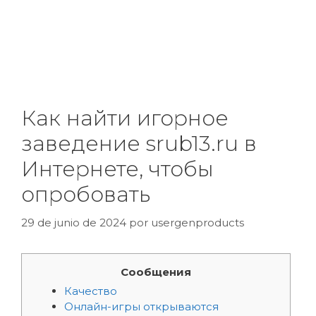
Как найти игорное
заведение srub13.ru в
Интернете, чтобы
опробовать
29 de junio de 2024
por
usergenproducts
Сообщения
Качество
Онлайн-игры открываются