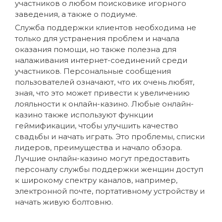
участников о любом поисковике игорного
заведения, а также о подиуме.
Служба поддержки клиентов необходима не
только для устранения проблем и начала
оказания помощи, но также полезна для
налаживания интернет-соединений среди
участников. Персональные сообщения
пользователей означают, что их очень любят,
зная, что это может привести к увеличению
лояльности к онлайн-казино. Любые онлайн-
казино также используют функции
геймификации, чтобы улучшить качество
свадьбы и начать играть. Это проблемы, списки
лидеров, преимущества и начало обзора.
Лучшие онлайн-казино могут предоставить
персоналу службы поддержки женщин доступ
к широкому спектру каналов, например,
электронной почте, портативному устройству и
начать живую болтовню.