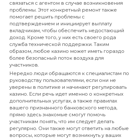
связаться с агентом в случае возникновения
проблемы. Этот конкретный ремонт также
помогает решить проблемы с
подтверждением и инициирует выплату
вкладчикам, чтобы обеспечить недостающий
доход. Кроме того, у них есть своего рода
служба технической поддержки. Таким
образом, любое казино может иметь гораздо
более безопасный поток воздуха для
участников.
Нередко люди обращаются к специалистам по
руководству пользователями, если они не
уверены в политике и начинают регулировать
казино. Если речь идет именно о конкретных
дополнительных услугах, а также правилах
вашего признанного банковского метода,
прямо здесь знакомые смогут помочь
участникам понять, что им следует делать
регулярно. Они также могут ответить на любые
вопросы, которые могут возникнуть у ваших