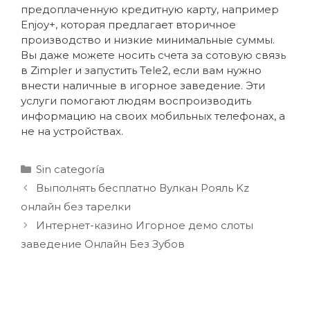
предоплаченную кредитную карту, например
Enjoy+, которая предлагает вторичное
производство и низкие минимальные суммы.
Вы даже можете носить счета за сотовую связь
в Zimpler и запустить Tele2, если вам нужно
внести наличные в игорное заведение. Эти
услуги помогают людям воспроизводить
информацию на своих мобильных телефонах, а
не на устройствах.
Sin categoría
Выполнять бесплатно Вулкан Рояль Kz
онлайн без тарелки
Интернет-казино Игорное демо слоты
заведение Онлайн Без Зубов