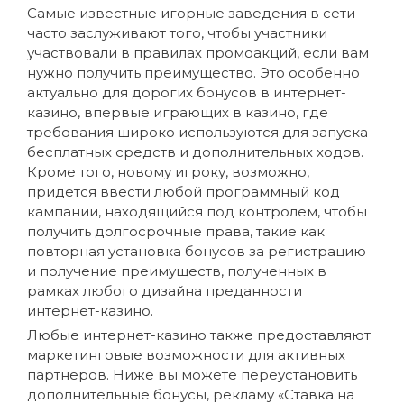
Самые известные игорные заведения в сети
часто заслуживают того, чтобы участники
участвовали в правилах промоакций, если вам
нужно получить преимущество. Это особенно
актуально для дорогих бонусов в интернет-
казино, впервые играющих в казино, где
требования широко используются для запуска
бесплатных средств и дополнительных ходов.
Кроме того, новому игроку, возможно,
придется ввести любой программный код
кампании, находящийся под контролем, чтобы
получить долгосрочные права, такие как
повторная установка бонусов за регистрацию
и получение преимуществ, полученных в
рамках любого дизайна преданности
интернет-казино.
Любые интернет-казино также предоставляют
маркетинговые возможности для активных
партнеров. Ниже вы можете переустановить
дополнительные бонусы, рекламу «Ставка на