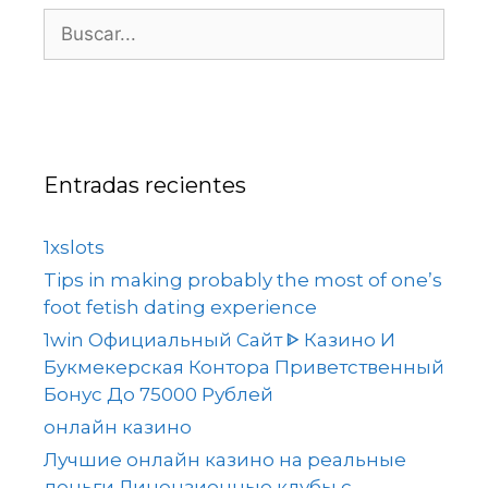
Entradas recientes
1xslots
Tips in making probably the most of one’s
foot fetish dating experience
1win Официальный Сайт ᐈ Казино И
Букмекерская Контора Приветственный
Бонус До 75000 Рублей
онлайн казино
Лучшие онлайн казино на реальные
деньги Лицензионные клубы с