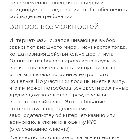
своевременно проводит проверки и
инициирует расследования, чтобы обеспечить
соблюдение требований.
Запрос возможностей
Интернет-казино, запрашивающее выбор,
зависит от внешнего мира и начинается тогда,
когда позиция действительно достигнута.
Одним из наиболее широко используемых
вариантов является карта, минутная карта
оплаты и начало истории электронного
кошелька. Но участники должны иметь в виду,
что им может потребоваться ввести различные
другие доказательства, прежде чем вы
внесете новый аванс. Это требование
соответствует определенному
законодательству об интернет-казино или,
возможно, включено в оценку KYC
(отслеживание клиента).
Количество источников оплаты в интернет-