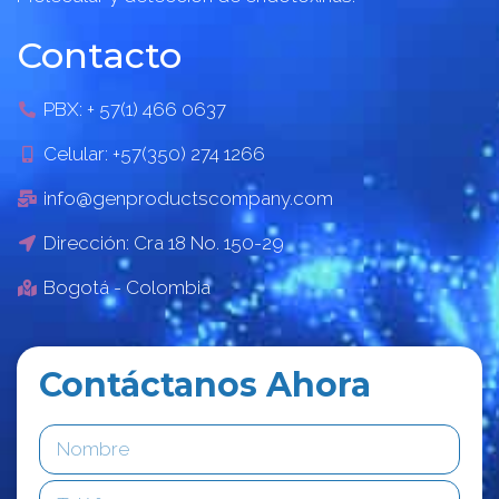
Contacto
PBX: + 57(1) 466 0637
Celular: +57(350) 274 1266
info@genproductscompany.com
Dirección: Cra 18 No. 150-29
Bogotá - Colombia
Contáctanos Ahora