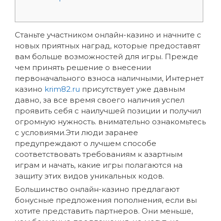
Станьте участником онлайн-казино и начните с
новых приятных наград, которые предоставят
вам больше возможностей для игры. Прежде
чем принять решение о внесении
первоначального взноса наличными, Интернет
казино
krim82.ru
присутствует уже давным
давно, за все время своего наличия успел
проявить себя с наилучшей позиции и получил
огромную нужность.
внимательно ознакомьтесь
с условиями.Эти люди заранее
предупреждают о лучшем способе
соответствовать требованиям к азартным
играм и начать, какие игры полагаются на
защиту этих видов уникальных кодов.
Большинство онлайн-казино предлагают
бонусные предложения пополнения, если вы
хотите представить партнеров. Они меньше,