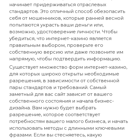
начинает придерживаться отраслевых
стандартов. Это отличный способ обезопасить
себя от мошенников, которые ранней весной
попытаются украсть ваши деньги или,
возможно, удостоверение личности. Чтобы
убедиться, что интернет-казино является
правильным выбором, проверьте его
собственную версию или даже позвоните им
напрямую, чтобы подтвердить информацию.
Существует множество форм интернет-казино,
для которых широко открыты необходимые
разрешения, в зависимости от собственной
пары стандартов и требований. Самый
заметный для вас сайт зависит от вашего
собственного состояния и начала бизнес-
дизайна. Вам нужно будет выбрать
разрешение, которое соответствует
потребностям вашего малого бизнеса, и начать
использовать методы с длинными ключевыми
фразами. Если вы стесняетесь, какую