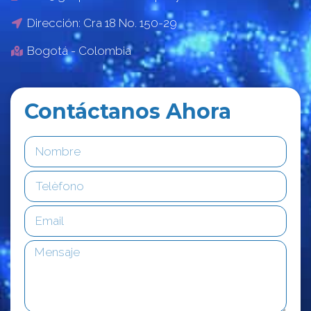
Dirección: Cra 18 No. 150-29
Bogotá - Colombia
Contáctanos Ahora