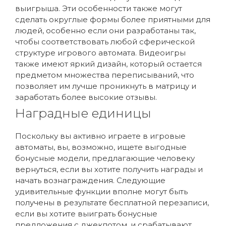
выигрыша. Эти особенности также могут
сделать округлые формы более приятными для
людей, особенно если они разработаны так,
чтобы соответствовать любой сферической
структуре игрового автомата. Видеоигры
также имеют яркий дизайн, который остается
предметом множества переписываний, что
позволяет им лучше проникнуть в матрицу и
заработать более высокие отзывы.
Наградные единицы
Поскольку вы активно играете в игровые
автоматы, вы, возможно, ищете выгодные
бонусные модели, предлагающие человеку
вернуться, если вы хотите получить награды и
начать вознаграждения. Следующие
удивительные функции вполне могут быть
получены в результате бесплатной перезаписи,
если вы хотите выиграть бонусные
предложения с джекпотом, и срабатывают,