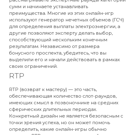
сумм и начинаете устанавливать
преимущества. Многие из этих онлайн-игр
используют генератор нечетных объемов (ГСЧ)
для определения выплаты электроэнергии, а
другие позволяют эксперту делать выбор,
способствующий нескольким конечным
результатам. Независимо от размера
бонусного проспекта, убедитесь, что вы
выделили его и начали действовать в рамках
своих ограничений.
RTP
RTP (возврат к мастеру) — это часть,
обеспечивающая количество слот-раундов,
имеющих смысл в позвоночнике на средних
сферических длительных периодах.
Конкретный дизайн не является безопасным с
точки зрения успеха, но он может помочь
определить, какие онлайн-игры обычно