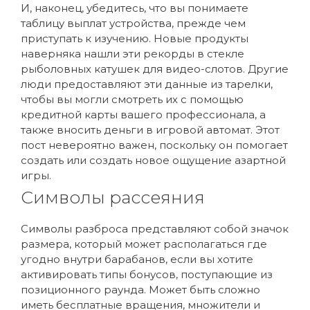
И, наконец, убедитесь, что вы понимаете
таблицу выплат устройства, прежде чем
приступать к изучению. Новые продукты
наверняка нашли эти рекорды в стекле
рыболовных катушек для видео-слотов. Другие
люди предоставляют эти данные из тарелки,
чтобы вы могли смотреть их с помощью
кредитной карты вашего профессионала, а
также вносить деньги в игровой автомат. Этот
пост невероятно важен, поскольку он помогает
создать или создать новое ощущение азартной
игры.
Символы рассеяния
Символы разброса представляют собой значок
размера, который может располагаться где
угодно внутри барабанов, если вы хотите
активировать типы бонусов, поступающие из
позиционного раунда. Может быть сложно
иметь бесплатные вращения, множители и