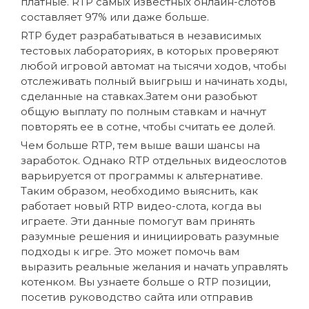
платные. RTP самых известных онлайн-слотов
составляет 97% или даже больше.
RTP будет разрабатываться в независимых
тестовых лабораториях, в которых проверяют
любой игровой автомат на тысячи ходов, чтобы
отслеживать полный выигрыш и начинать ходы,
сделанные на ставках.Затем они разобьют
общую выплату по полным ставкам и начнут
повторять ее в сотне, чтобы считать ее долей.
Чем больше RTP, тем выше ваши шансы на
заработок. Однако RTP отдельных видеослотов
варьируется от программы к альтернативе.
Таким образом, необходимо выяснить, как
работает новый RTP видео-слота, когда вы
играете. Эти данные помогут вам принять
разумные решения и инициировать разумные
подходы к игре. Это может помочь вам
выразить реальные желания и начать управлять
котенком. Вы узнаете больше о RTP позиции,
посетив руководство сайта или отправив