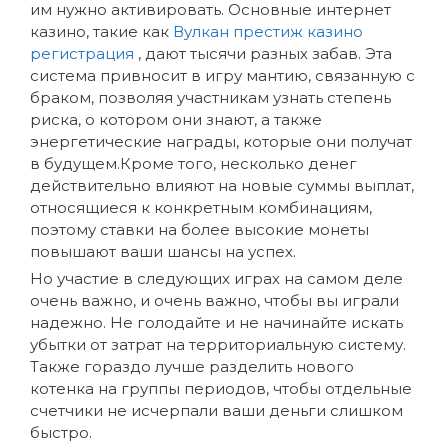
им нужно активировать. Основные интернет
казино, такие как
Вулкан престиж казино
регистрация
, дают тысячи разных забав. Эта
система привносит в игру мантию, связанную с
браком, позволяя участникам узнать степень
риска, о котором они знают, а также
энергетические награды, которые они получат
в будущем.Кроме того, несколько денег
действительно влияют на новые суммы выплат,
относящиеся к конкретным комбинациям,
поэтому ставки на более высокие монеты
повышают ваши шансы на успех.
Но участие в следующих играх на самом деле
очень важно, и очень важно, чтобы вы играли
надежно. Не голодайте и не начинайте искать
убытки от затрат на территориальную систему.
Также гораздо лучше разделить нового
котенка на группы периодов, чтобы отдельные
счетчики не исчерпали ваши деньги слишком
быстро.