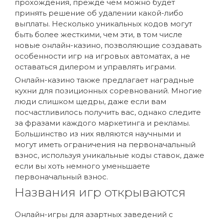
прохождения, прежде чем можно будет
принять решение об удалении какой-либо
выплаты. Несколько уникальных кодов могут
быть более жесткими, чем эти, в том числе
новые онлайн-казино, позволяющие создавать
особенности игр на игровых автоматах, а не
оставаться дилером и управлять играми.
Онлайн-казино также предлагает наградные
кухни для позиционных соревнований. Многие
люди слишком щедры, даже если вам
посчастливилось получить вас, однако следите
за фразами каждого маркетинга и рекламы.
Большинство из них являются научными и
могут иметь ограничения на первоначальный
взнос, используя уникальные коды ставок, даже
если вы хоть немного уменьшаете
первоначальный взнос.
Названия игр открываются
Онлайн-игры для азартных заведений с