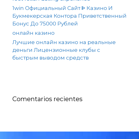
1win Официальный Сайт ᐈ Казино И
Букмекерская Контора Приветственный
Бонус До 75000 Рублей
онлайн казино
Лучшие онлайн казино на реальные
деньги Лицензионные клубы с
быстрым выводом средств
Comentarios recientes