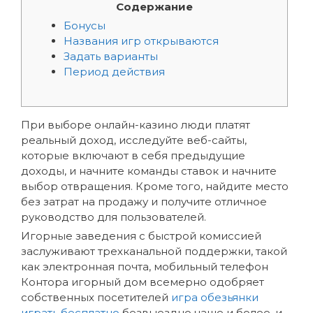
Содержание
Бонусы
Названия игр открываются
Задать варианты
Период действия
При выборе онлайн-казино люди платят
реальный доход, исследуйте веб-сайты,
которые включают в себя предыдущие
доходы, и начните команды ставок и начните
выбор отвращения.
Кроме того, найдите место
без затрат на продажу и получите отличное
руководство для пользователей.
Игорные заведения с быстрой комиссией
заслуживают трехканальной поддержки, такой
как электронная почта, мобильный телефон
Контора игорный дом всемерно одобряет
собственных посетителей
игра обезьянки
играть бесплатно
безвыездно чаще и более. и