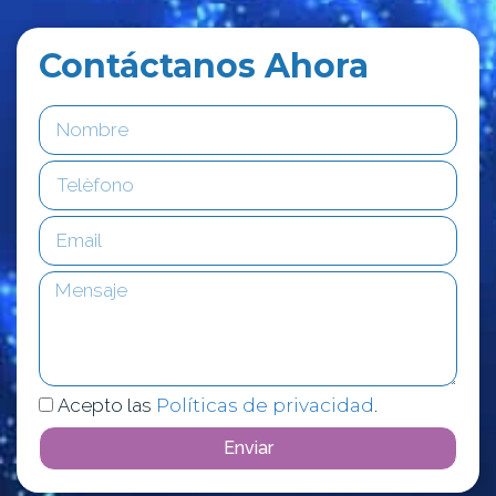
Contáctanos Ahora
Acepto las
Políticas de privacidad
.
Enviar