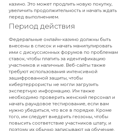
казино. Это может продлить новую покупку,
увеличить продолжительность и начать ждать
перед выполнением.
Период действия
Федеральные онлайн-казино должны быть
внесены в список и начать манипулировать
ими с дискуссионных форумов по проблемам
ставок, чтобы платить за идентификацию
участников и наличные. Веб-сайты также
требуют использования интенсивной
зашифрованной защиты, чтобы
кибертеррористы не могли загрузить
экспертную информацию. Им также
необходимо проверить женский персонал и
начать раундовое тестирование, если вам
нужно убедиться, что все в порядке. Кроме
того, им следует внедрить геозоны, чтобы
повысить соответствие участников штату, и
поэтому их обычно записывают на обучение.