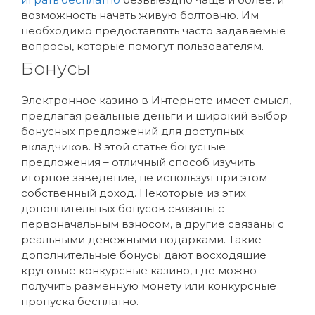
возможность начать живую болтовню. Им
необходимо предоставлять часто задаваемые
вопросы, которые помогут пользователям.
Бонусы
Электронное казино в Интернете имеет смысл,
предлагая реальные деньги и широкий выбор
бонусных предложений для доступных
вкладчиков. В этой статье бонусные
предложения – отличный способ изучить
игорное заведение, не используя при этом
собственный доход. Некоторые из этих
дополнительных бонусов связаны с
первоначальным взносом, а другие связаны с
реальными денежными подарками. Такие
дополнительные бонусы дают восходящие
круговые конкурсные казино, где можно
получить разменную монету или конкурсные
пропуска бесплатно.