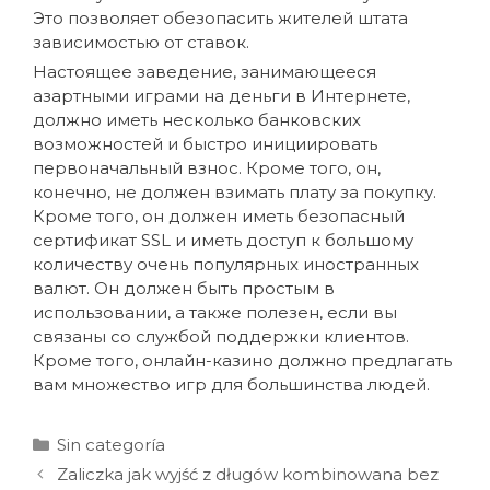
Это позволяет обезопасить жителей штата
зависимостью от ставок.
Настоящее заведение, занимающееся
азартными играми на деньги в Интернете,
должно иметь несколько банковских
возможностей и быстро инициировать
первоначальный взнос. Кроме того, он,
конечно, не должен взимать плату за покупку.
Кроме того, он должен иметь безопасный
сертификат SSL и иметь доступ к большому
количеству очень популярных иностранных
валют. Он должен быть простым в
использовании, а также полезен, если вы
связаны со службой поддержки клиентов.
Кроме того, онлайн-казино должно предлагать
вам множество игр для большинства людей.
Sin categoría
Zaliczka jak wyjść z długów kombinowana bez