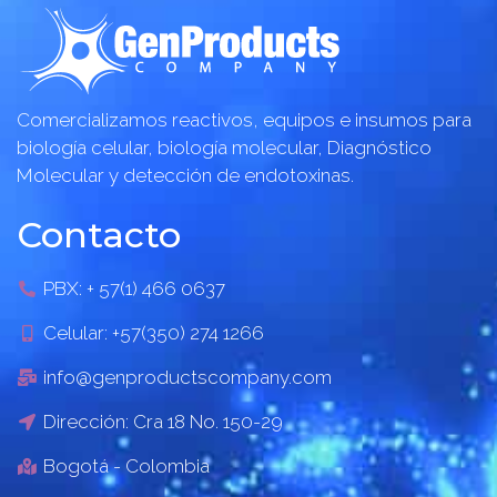
Comercializamos reactivos, equipos e insumos para
biología celular, biología molecular, Diagnóstico
Molecular y detección de endotoxinas.
Contacto
PBX: + 57(1) 466 0637
Celular: +57(350) 274 1266
info@genproductscompany.com
Dirección: Cra 18 No. 150-29
Bogotá - Colombia