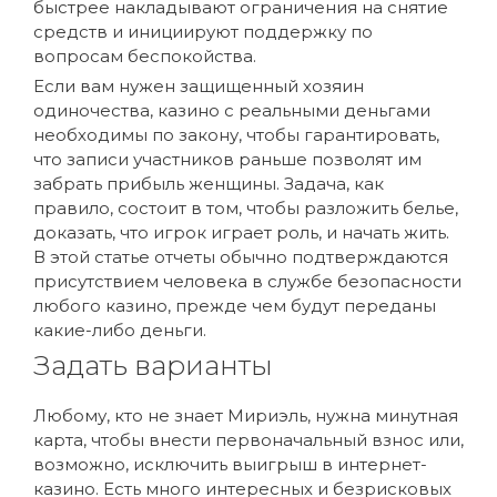
быстрее накладывают ограничения на снятие
средств и инициируют поддержку по
вопросам беспокойства.
Если вам нужен защищенный хозяин
одиночества, казино с реальными деньгами
необходимы по закону, чтобы гарантировать,
что записи участников раньше позволят им
забрать прибыль женщины. Задача, как
правило, состоит в том, чтобы разложить белье,
доказать, что игрок играет роль, и начать жить.
В этой статье отчеты обычно подтверждаются
присутствием человека в службе безопасности
любого казино, прежде чем будут переданы
какие-либо деньги.
Задать варианты
Любому, кто не знает Мириэль, нужна минутная
карта, чтобы внести первоначальный взнос или,
возможно, исключить выигрыш в интернет-
казино. Есть много интересных и безрисковых