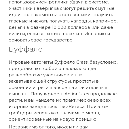
использованием реплики Удачи в системе.
Участники наверняка смогут решить смутные
идеи, познакомиться с согласными, получить
гласные и начать получать награды, например,
деньги в размере 10 000 долларов или даже
визиты, если вы хотите посетить Испанию и
основать свое государство.
Буффало
Игровые автоматы Буффало Grass, безусловно,
представляют собой ошеломляющее
разнообразие участников из-за
захватывающей структуры, простоты в
освоении игры и шансов на значительные
выплаты. Популярность Action’utes продолжает
расти, и вы найдете их практически во всех
игорных заведениях Лас-Вегаса. При этом
трейдеры используют значимые места,
ориентированные на новую позицию.
Независимо от того, нужен ли вам