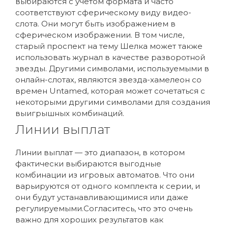
выбираются с учетом формата и часто
соответствуют сферическому виду видео-
слота. Они могут быть изображением в
сферическом изображении. В том числе,
старый проспект на тему Шелка может также
использовать журнал в качестве разворотной
звезды. Другими символами, используемыми в
онлайн-слотах, являются звезда-хамелеон со
времен Untamed, которая может сочетаться с
некоторыми другими символами для создания
выигрышных комбинаций.
Линии выплат
Линии выплат — это диапазон, в котором
фактически выбираются выгодные
комбинации из игровых автоматов. Что они
варьируются от одного комплекта к серии, и
они будут устанавливающимися или даже
регулируемыми.Согласитесь, что это очень
важно для хороших результатов как