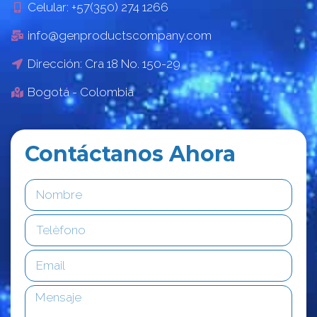
Celular: +57(350) 274 1266
info@genproductscompany.com
Dirección: Cra 18 No. 150-29
Bogotá - Colombia
Contáctanos Ahora