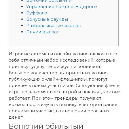
Вонючий обильный
Управление Fortune: В дороге
Буффало
Бонусные раунды
Разбрасывание иконок
Линии выплат
Игровые автоматы онлайн-казино включают в
себя отличный набор исследований, которые
принесут удачу, не рискуя ни копейкой.
Большое количество авторитетных казино,
публикующих онлайн-флеш-игры, помогут
привлечь новых участников. Следующие флеш-
игры познакомят вас с игрой и покажут, как она
работает.
При этом трейдеры получают
возможность изучать технику, в которой ранее
принимали участие, в отношении реальных
денег.
Вонючий обильный