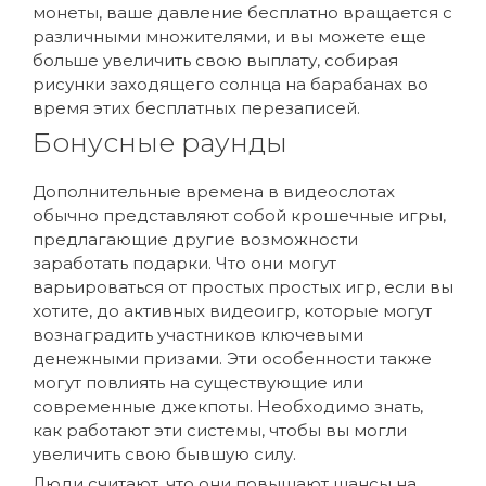
монеты, ваше давление бесплатно вращается с
различными множителями, и вы можете еще
больше увеличить свою выплату, собирая
рисунки заходящего солнца на барабанах во
время этих бесплатных перезаписей.
Бонусные раунды
Дополнительные времена в видеослотах
обычно представляют собой крошечные игры,
предлагающие другие возможности
заработать подарки. Что они могут
варьироваться от простых простых игр, если вы
хотите, до активных видеоигр, которые могут
вознаградить участников ключевыми
денежными призами. Эти особенности также
могут повлиять на существующие или
современные джекпоты. Необходимо знать,
как работают эти системы, чтобы вы могли
увеличить свою бывшую силу.
Люди считают, что они повышают шансы на