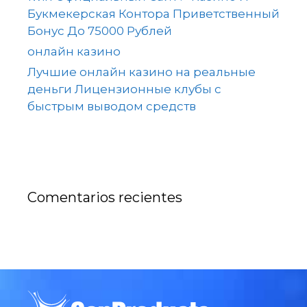
Букмекерская Контора Приветственный
Бонус До 75000 Рублей
онлайн казино
Лучшие онлайн казино на реальные
деньги Лицензионные клубы с
быстрым выводом средств
Comentarios recientes