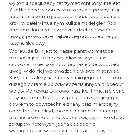
wykonuj spacji, żeby zatrzymać schludny intelekt.
Publikowane w poniższym rozdziale porady ulżą
początkującemu graczowi układać swoje od razu
kroki w całej wirtualnym kuli ziemskiej gier. Pod
poradom fan będzie wiedział, dzięki co zwrócić
uwagę po wyborze najbardziej odpowiedniego
kasyna sieciowy.
Wbrew, że Blik jest to nasze państwo metoda
płatności, jest to bez wątpliwości wyszukasz
cudzoziemskie kasyno wideo, jakie zdecydowało
uwagi w do niej wprowadzenie w swoim serwisie.
Kasynom zależy na zapewnianiu jego odbiorcom
dużego dotarcia do odwiedzenia innych procedur
wpłaty. Ponieważ Blik owo nasz kraj firma, niejedno
kasyno internetowego w polsce przyjmuje jego,
bowiem to powszechnie znany oraz miarodajny
operator. Poniekąd, można spośród tej strategie
płatności wolno użytkować coś więcej niż w sytuacji
zakupów netowych, jednak podobnie
wynagradzając w hurtowniach stacjonarnych.