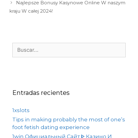
Najlepsze Bonusy Kasynowe Online W naszym
kraju W całej 2024!
Entradas recientes
1xslots
Tips in making probably the most of one’s
foot fetish dating experience
1win Официальный Сайт ᐈ Казино И