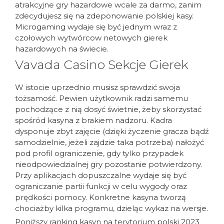
atrakcyjne gry hazardowe wcale za darmo, zanim
zdecydujesz się na zdeponowanie polskiej kasy.
Microgaming wydaje się być jednym wraz z
czołowych wytwórcow netowych gierek
hazardowych na świecie.
Vavada Casino Sekcje Gierek
W istocie uprzednio musisz sprawdzić swoja
tożsamość. Pewien użytkownik radzi samemu
pochodzące z nią dosyć świetnie, żeby skorzystać
spośród kasyna z brakiem nadzoru. Kadra
dysponuje zbyt zajęcie (dzięki życzenie gracza bądź
samodzielnie, jeżeli zajdzie taka potrzeba) nałożyć
pod profil ograniczenie, gdy tylko przypadek
nieodpowiedzialnej gry pozostanie potwierdzony.
Przy aplikacjach dopuszczalne wydaje się być
ograniczanie partii funkcji w celu wygody oraz
prędkości pomocy. Konkretne kasyna tworzą
chociażby kilka programu, dzieląc wykaz na wersje.
Poniższy ranking kasyn na terytorium polski 2023