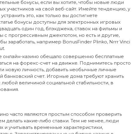
ельные бонусы, если вы хотите, чтобы новые люди
ых участников на свой веб-сайт. Имейте тенденцию, у
 устранить это, как только вы достигнете
статье бонусы доступны для электронных игровых
двадцать один год, блэкджека, ставок на фильмы и
ты с прогрессивным джекпотом, но есть и другие,
 заработать, например BonusFinder Plinko, Nrrr Vinci
ut.
ое онлайн-казино обещало совершенно бесплатные
ться на форекс-счет на движке. Поднимитесь просто
сти новую личность, добавить необычные личные
й банковский счет. Игорные дома требуют хранить
 любой величиной социальной стабильности, в
зования.
зино часто являются простым способом проверить
м делать какие-либо ставки. Тем не менее, люди
х и учитывать временные характеристики,
татье. Зарегистрированные на бирже казино в