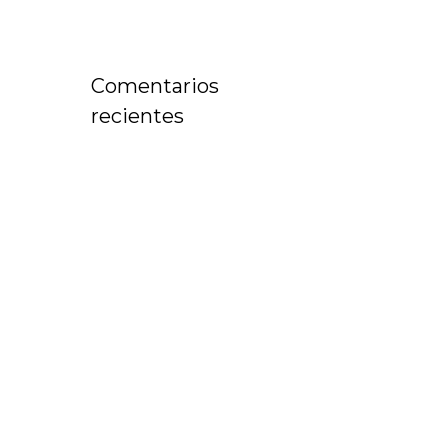
Comentarios
recientes