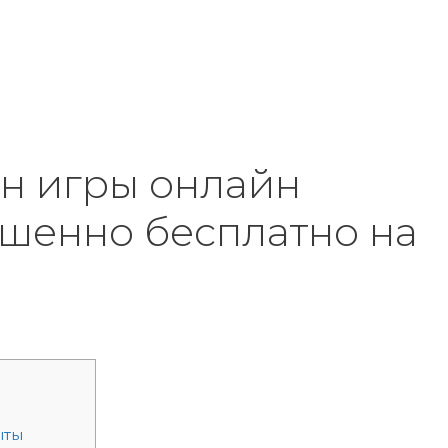
Inicio
Product
н игры онлайн
шенно бесплатно на
ыты