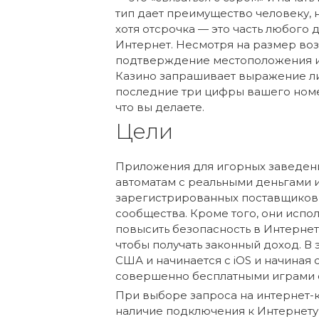
тип дает преимущество человеку, 
хотя отсрочка — это часть любого 
Интернет. Несмотря на размер во
подтверждение местоположения и 
Казино запрашивает выражение лиц
последние три цифры вашего номер
что вы делаете.
Цели
Приложения для игорных заведени
автоматам с реальными деньгами 
зарегистрированных поставщиков
сообщества. Кроме того, они испо
повысить безопасность в Интернете
чтобы получать законный доход. В
США и начинается с iOS и начиная с
совершенно бесплатными играми 
При выборе запроса на интернет-к
наличие подключения к Интернету 