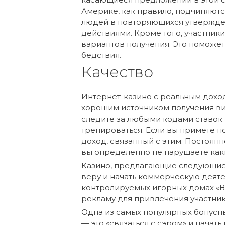
Америке, как правило, подчиняютс
людей в повторяющихся утвержде
действиями. Кроме того, участни
вариантов получения. Это поможет
бедствия.
Качество
Интернет-казино с реальным дохо
хорошим источником получения вид
следите за любыми кодами ставок 
тренироваться. Если вы примете п
доход, связанный с этим. Постоянно
вы определенно не нарушаете как
Казино, предлагающие следующие 
веру и начать коммерческую деятел
контролируемых игорных домах «Вс
рекламу для привлечения участник
Одна из самых популярных бонусн
— это «связаться с сэром» и нача