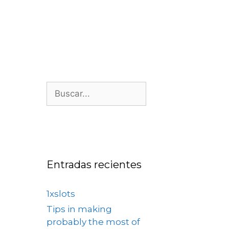
os
Nosotros
Contacto
Entradas recientes
1xslots
Tips in making
probably the most of