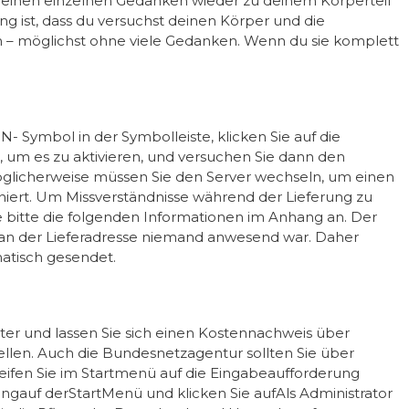
 einen einzelnen Gedanken wieder zu deinem Körperteil
g ist, dass du versuchst deinen Körper und die
– möglichst ohne viele Gedanken. Wenn du sie komplett
PN- Symbol in der Symbolleiste, klicken Sie auf die
“, um es zu aktivieren, und versuchen Sie dann den
glicherweise müssen Sie den Server wechseln, um einen
oniert. Um Missverständnisse während der Lieferung zu
 bitte die folgenden Informationen im Anhang an. Der
a an der Lieferadresse niemand anwesend war. Daher
atisch gesendet.
ter und lassen Sie sich einen Kostennachweis über
llen. Auch die Bundesnetzagentur sollten Sie über
eifen Sie im Startmenü auf die Eingabeaufforderung
gauf derStartMenü und klicken Sie aufAls Administrator