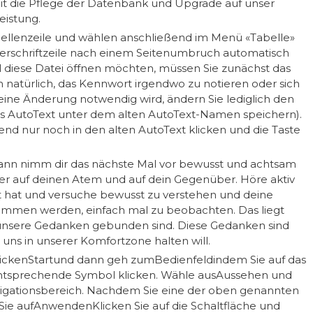
eit die Pflege der Datenbank und Upgrade auf unser
eistung.
abellenzeile und wählen anschließend im Menü «Tabelle»
Überschriftzeile nach einem Seitenumbruch automatisch
l diese Datei öffnen möchten, müssen Sie zunächst das
 natürlich, das Kennwort irgendwo zu notieren oder sich
ine Änderung notwendig wird, ändern Sie lediglich den
als AutoText unter dem alten AutoText-Namen speichern).
end nur noch in den alten AutoText klicken und die Taste
dann nimm dir das nächste Mal vor bewusst und achtsam
ier auf deinen Atem und auf dein Gegenüber. Höre aktiv
gt hat und versuche bewusst zu verstehen und deine
mmen werden, einfach mal zu beobachten. Das liegt
an unsere Gedanken gebunden sind. Diese Gedanken sind
uns in unserer Komfortzone halten will.
lickenStartund dann geh zumBedienfeldindem Sie auf das
ntsprechende Symbol klicken. Wähle ausAussehen und
vigationsbereich. Nachdem Sie eine der oben genannten
Sie aufAnwendenKlicken Sie auf die Schaltfläche und