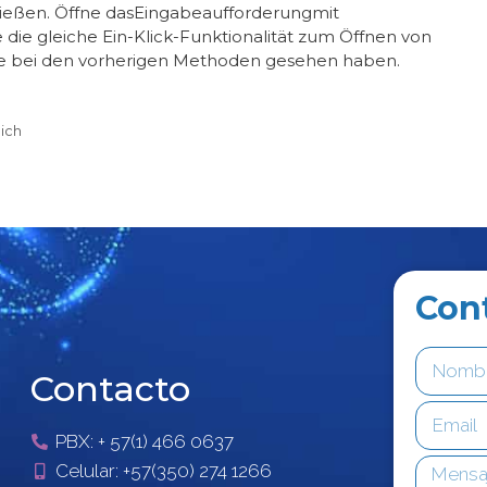
ließen. Öffne dasEingabeaufforderungmit
e die gleiche Ein-Klick-Funktionalität zum Öffnen von
ie bei den vorherigen Methoden gesehen haben.
ich
Con
Contacto
PBX: + 57(1) 466 0637
Celular: +57(350) 274 1266