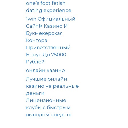
one’s foot fetish
dating experience
1win Официальный
Сайт ᐈ Казино И
Букмекерская
Контора
Приветственный
Бонус До 75000
Рублей
онлайн казино
Лучшие онлайн
казино на реальные
деньги
Лицензионные
клубы с быстрым
выводом средств