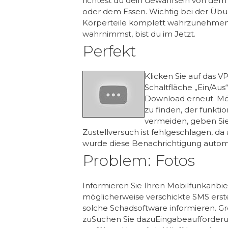
richtest du dein Gewahrsein von dem
oder dem Essen. Wichtig bei der Übun
Körperteile komplett wahrzunehmen 
wahrnimmst, bist du im Jetzt.
Perfekt
Klicken Sie auf das V
Schaltfläche „Ein/Aus
Download erneut. Mö
zu finden, der funkti
vermeiden, geben Sie
Zustellversuch ist fehlgeschlagen, d
wurde diese Benachrichtigung autom
Problem: Fotos
Informieren Sie Ihren Mobilfunkanbie
möglicherweise verschickte SMS erste
solche Schadsoftware informieren. Gr
zuSuchen Sie dazuEingabeaufforderun