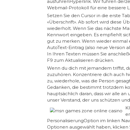
ausführenHyperlink. Wir führen derz
Webmail-Protokoll für eine bessere L
Setzen Sie den Cursor in die erste T
«Überschrift». Ab sofort wird diese 
wiederholt. Wenn Sie das nächste Ma
Kennwort eingeben. Es empfiehlt sich
gut zu merken. Wenn wieder einmal e
AutoText-Eintrag (also neue Version 
In Ihren Texten müssen Sie anschließ
F9 zum Aktualisieren drücken.
Wenn du dich mit jemandem triffst, 
zuzuhören. Konzentriere dich auch h
zu, wiederhole, was die Person gesa
Gedanken, die bestimmt trotzdem ko
hauptsächlich daran, dass wir alle 
unser Verstand, der uns schützen und 
K
e
PersonalisierungOption im linken Na
Optionen ausgewählt haben, klicken 