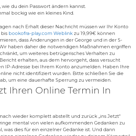
n, wie du dein Passwort ändern kannst.
mal bockig wie ein kleines Kind.
agen nach Erhalt dieser Nachricht müssen wir Ihr Konto
 bis
bookofra-play.com Weblink
zu 19,99€ können
ormieren, dass Änderungen in der George und in der S-
Wir haben daher die notwendigen Maßnahmen ergriffen
hränkt, um weiteres betrügerisches Verhalten zu
 Bericht erhalten, aus dem hervorgeht, dass versucht
erten IP-Adresse bei Ihrem Konto anzumelden. Haben Ihre
nline nicht identifiziert wurden. Bitte schließen Sie die
t ab, um eine dauerhafte Sperrung zu vermeiden.
zt Ihren Online Termin In
ach wieder komplett abstellt und zurück „ins Jetzt“
pringe mental von vielen aufkommenden Gedanken zu
, was dies für ein einzelner Gedanke ist. Und dann