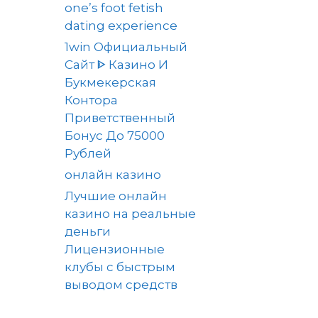
one’s foot fetish
dating experience
1win Официальный
Сайт ᐈ Казино И
Букмекерская
Контора
Приветственный
Бонус До 75000
Рублей
онлайн казино
Лучшие онлайн
казино на реальные
деньги
Лицензионные
клубы с быстрым
выводом средств