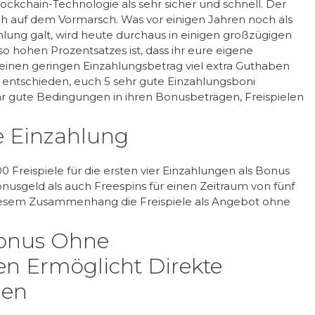
ckchain-Technologie als sehr sicher und schnell. Der
ich auf dem Vormarsch. Was vor einigen Jahren noch als
hlung galt, wird heute durchaus in einigen großzügigen
so hohen Prozentsatzes ist, dass ihr eure eigene
r einen geringen Einzahlungsbetrag viel extra Guthaben
 entschieden, euch 5 sehr gute Einzahlungsboni
ehr gute Bedingungen in ihren Bonusbeträgen, Freispielen
e Einzahlung
 Freispiele für die ersten vier Einzahlungen als Bonus
usgeld als auch Freespins für einen Zeitraum von fünf
diesem Zusammenhang die Freispiele als Angebot ohne
Bonus Ohne
 Ermöglicht Direkte
gen