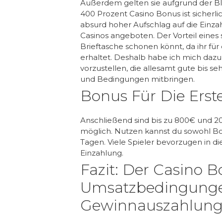
Außerdem gelten sie aufgrund der Blo
400 Prozent Casino Bonus ist sicherl
absurd hoher Aufschlag auf die Einza
Casinos angeboten. Der Vorteil eines 
Brieftasche schonen könnt, da ihr fü
erhaltet. Deshalb habe ich mich dazu
vorzustellen, die allesamt gute bis s
und Bedingungen mitbringen.
Bonus Für Die Erst
Anschließend sind bis zu 800€ und 200
möglich. Nutzen kannst du sowohl Bon
Tagen. Viele Spieler bevorzugen in 
Einzahlung.
Fazit: Der Casino 
Umsatzbedingungen
Gewinnauszahlun