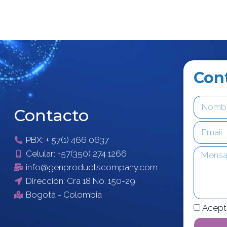
Con
Contacto
PBX: + 57(1) 466 0637
Celular: +57(350) 274 1266
info@genproductscompany.com
Dirección: Cra 18 No. 150-29
Bogotá - Colombia
Acept