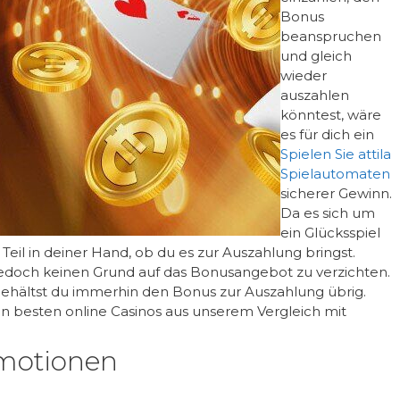
Bonus
beanspruchen
und gleich
wieder
auszahlen
könntest, wäre
es für dich ein
Spielen Sie attila
Spielautomaten
sicherer Gewinn.
Da es sich um
ein Glücksspiel
 Teil in deiner Hand, ob du es zur Auszahlung bringst.
 jedoch keinen Grund auf das Bonusangebot zu verzichten.
behältst du immerhin den Bonus zur Auszahlung übrig.
n besten online Casinos aus unserem Vergleich mit
motionen