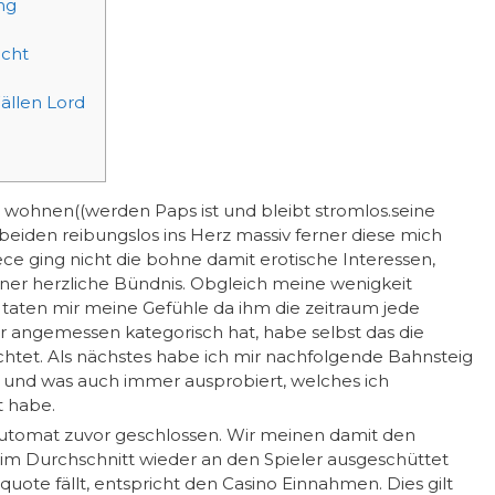
ng
e
cht
ällen Lord
 wohnen((werden Paps ist und bleibt stromlos.seine
eiden reibungslos ins Herz massiv ferner diese mich
rece ging nicht die bohne damit erotische Interessen,
ner herzliche Bündnis. Obgleich meine wenigkeit
, taten mir meine Gefühle da ihm die zeitraum jede
r angemessen kategorisch hat, habe selbst das die
htet. Als nächstes habe ich mir nachfolgende Bahnsteig
 und was auch immer ausprobiert, welches ich
t habe.
Automat zuvor geschlossen. Wir meinen damit den
r im Durchschnitt wieder an den Spieler ausgeschüttet
quote fällt, entspricht den Casino Einnahmen. Dies gilt