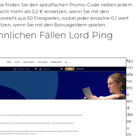
k finden Sie den spezifischen Promo-Code neben jedem
nicht mehr als 0,2 € einsetzen, wenn Sie mit den
steht aus 50 Freispielen, wobei jeder einzelne 0,1 wert
setzen, wenn Sie mit den Bonusgeldern spielen.
nlichen Fällen Lord Ping
No
rm
ale
rw
eis
e
sin
d
die
se
u
m