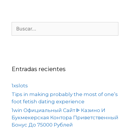
Entradas recientes
1xslots
Tips in making probably the most of one’s
foot fetish dating experience
1win Официальный Сайт ᐈ Казино И
Букмекерская Контора Приветственный
Бонус До 75000 Рублей