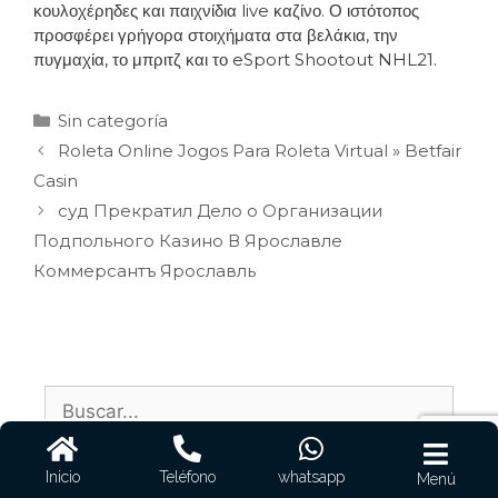
κουλοχέρηδες και παιχνίδια live καζίνο. Ο ιστότοπος
προσφέρει γρήγορα στοιχήματα στα βελάκια, την
πυγμαχία, το μπριτζ και το eSport Shootout NHL21.
Sin categoría
Roleta Online Jogos Para Roleta Virtual » Betfair
Casin
суд Прекратил Дело о Организации
Подпольного Казино В Ярославле
Коммерсантъ Ярославль
Inicio
Teléfono
whatsapp
Menú