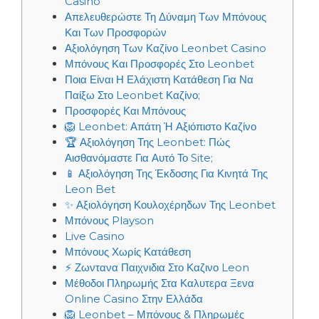
Casino
Απελευθερώστε Τη Δύναμη Των Μπόνους
Και Των Προσφορών
Αξιολόγηση Των Καζίνο Leonbet Casino
Μπόνους Και Προσφορές Στο Leonbet
Ποια Είναι Η Ελάχιστη Κατάθεση Για Να
Παίξω Στο Leonbet Καζίνο;
Προσφορές Και Μπόνους
🦁 Leonbet: Απάτη Ή Αξιόπιστο Καζίνο
🏆 Αξιολόγηση Της Leonbet: Πώς
Αισθανόμαστε Για Αυτό Το Site;
📱 Αξιολόγηση Της Έκδοσης Για Κινητά Της
Leon Bet
✨ Αξιολόγηση Κουλοχέρηδων Της Leonbet
Μπόνους Playson
Live Casino
Μπόνους Χωρίς Κατάθεση
⚡️ Ζωντανα Παιχνιδια Στο Καζινο Leon
Μέθοδοι Πληρωμής Στα Καλυτερα Ξενα
Online Casino Στην Ελλάδα
🦁 Leonbet – Μπόνους & Πληρωμές