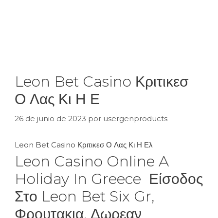
Leon Bet Casino Κριτικεσ
Ο Λας Κι Η Ε
26 de junio de 2023
por
usergenproducts
Leon Bet Casino Κριτικεσ Ο Λας Κι Η Ελ
Leon Casino Online A
Holiday In Greece ​ Είσοδος
Στο Leon Bet Six Gr,
Φρουτακια, Δωρεαν