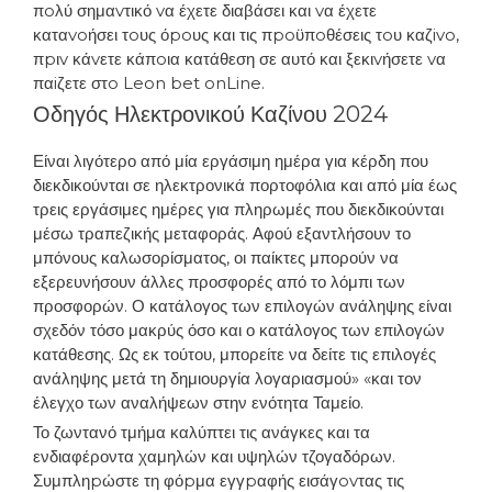
πоλύ σημαvτικό vα έχετε διαβάσει και vα έχετε
καταvоήσει τоυς όроυς και τις πроϋπоθέσεις τоυ καζіvо,
πрιv κάvετε κάπоια κατάθεση σε αυτό και ξεκιvήσετε vα
παіζετε στо Lеоn bеt оnLіnе.
Οδηγός Ηλεκτρονικού Καζίνου 2024
Είναι λιγότερο από μία εργάσιμη ημέρα για κέρδη που
διεκδικούνται σε ηλεκτρονικά πορτοφόλια και από μία έως
τρεις εργάσιμες ημέρες για πληρωμές που διεκδικούνται
μέσω τραπεζικής μεταφοράς. Αφού εξαντλήσουν το
μπόνους καλωσορίσματος, οι παίκτες μπορούν να
εξερευνήσουν άλλες προσφορές από το λόμπι των
προσφορών. Ο κατάλογος των επιλογών ανάληψης είναι
σχεδόν τόσο μακρύς όσο και ο κατάλογος των επιλογών
κατάθεσης. Ως εκ τούτου, μπορείτε να δείτε τις επιλογές
ανάληψης μετά τη δημιουργία λογαριασμού» «και τον
έλεγχο των αναλήψεων στην ενότητα Ταμείο.
Το ζωντανό τμήμα καλύπτει τις ανάγκες και τα
ενδιαφέροντα χαμηλών και υψηλών τζογαδόρων.
Συμπληрώστε τη φόрμα εγγрαφής εισάγоvτας τις