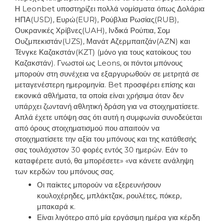
Η Leonbet υποστηρίζει πολλά νομίσματα όπως Δολάρια
ΗΠΑ(USD), Ευρώ(EUR), Ρούβλια Ρωσίας(RUB),
Ουκρανικές Χρίβνες(UAH), Ινδικά Ρούπια, Σομ
Ουζμπεκιστάν(UZS), Μανάτ Αζερμπαιτζάν(AZN) και
Τένγκε Καζακστάν(KZT) (μόνο για τους κατοίκους του
Καζακστάν). Γνωστοί ως Leons, οι πόντοι μπόνους
μπορούν στη συνέχεια να εξαργυρωθούν σε μετρητά σε
μεταγενέστερη ημερομηνία. Bet προσφέρει επίσης και
εικονικά αθλήματα, τα οποία είναι χρήσιμα όταν δεν
υπάρχει ζωντανή αθλητική δράση για να στοιχηματίσετε.
Απλά έχετε υπόψη σας ότι αυτή η συμφωνία συνοδεύεται
από όρους στοιχηματισμού που απαιτούν να
στοιχηματίσετε την αξία του μπόνους και της κατάθεσής
σας τουλάχιστον 30 φορές εντός 30 ημερών. Εάν το
καταφέρετε αυτό, θα μπορέσετε» «να κάνετε ανάληψη
των κερδών του μπόνους σας.
Οι παίκτες μπορούν να εξερευνήσουν
κουλοχέρηδες, μπλάκτζακ, ρουλέτες, πόκερ,
μπακαρά κ.
Είναι λιγότερο από μία εργάσιμη ημέρα για κέρδη