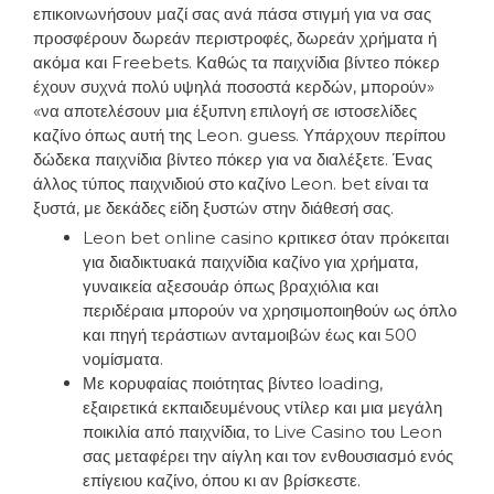
επικοινωνήσουν μαζί σας ανά πάσα στιγμή για να σας
προσφέρουν δωρεάν περιστροφές, δωρεάν χρήματα ή
ακόμα και Freebets. Καθώς τα παιχνίδια βίντεο πόκερ
έχουν συχνά πολύ υψηλά ποσοστά κερδών, μπορούν»
«να αποτελέσουν μια έξυπνη επιλογή σε ιστοσελίδες
καζίνο όπως αυτή της Leon. guess. Υπάρχουν περίπου
δώδεκα παιχνίδια βίντεο πόκερ για να διαλέξετε. Ένας
άλλος τύπος παιχνιδιού στο καζίνο Leon. bet είναι τα
ξυστά, με δεκάδες είδη ξυστών στην διάθεσή σας.
Leon bet online casino κριτικεσ όταν πρόκειται
για διαδικτυακά παιχνίδια καζίνο για χρήματα,
γυναικεία αξεσουάρ όπως βραχιόλια και
περιδέραια μπορούν να χρησιμοποιηθούν ως όπλο
και πηγή τεράστιων ανταμοιβών έως και 500
νομίσματα.
Με κορυφαίας ποιότητας βίντεο loading,
εξαιρετικά εκπαιδευμένους ντίλερ και μια μεγάλη
ποικιλία από παιχνίδια, το Live Casino του Leon
σας μεταφέρει την αίγλη και τον ενθουσιασμό ενός
επίγειου καζίνο, όπου κι αν βρίσκεστε.