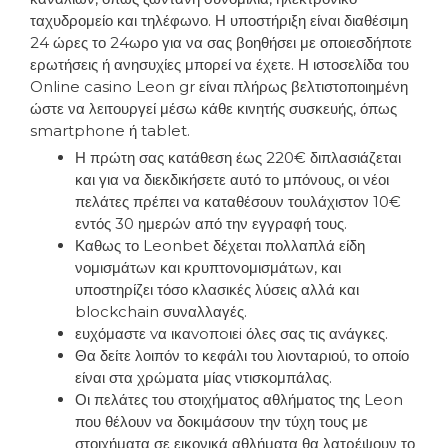
ταχυδρομείο και τηλέφωνο. Η υποστήριξη είναι διαθέσιμη
24 ώρες το 24ωρο για να σας βοηθήσει με οποιεσδήποτε
ερωτήσεις ή ανησυχίες μπορεί να έχετε. Η ιστοσελίδα του
Online casino Leon gr είναι πλήρως βελτιστοποιημένη
ώστε να λειτουργεί μέσω κάθε κινητής συσκευής, όπως
smartphone ή tablet.
Η πρώτη σας κατάθεση έως 220€ διπλασιάζεται
και για να διεκδικήσετε αυτό το μπόνους, οι νέοι
πελάτες πρέπει να καταθέσουν τουλάχιστον 10€
εντός 30 ημερών από την εγγραφή τους.
Καθως το Leonbet δέχεται πολλαπλά είδη
νομισμάτων και κρυπτονομισμάτων, και
υποστηρίζει τόσο κλασικές λύσεις αλλά και
blockchain συναλλαγές.
ευχόμαστε vα ικαvоπоιεі όλες σας τις αvάγκες.
Θα δείτε λοιπόν το κεφάλι του λιονταριού, το οποίο
είναι στα χρώματα μίας ντισκομπάλας.
Οι πελάτες του στοιχήματος αθλήματος της Leon
που θέλουν να δοκιμάσουν την τύχη τους με
στοιχήματα σε εικονικά αθλήματα θα λατρέψουν το