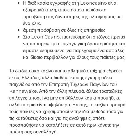
Η διαδικασία εγγραφής στη Leoncasino είναι
εξαιρετικά απλή, αποκτήστε απεριόριστη
πρόσβαση στις δυνατότητες της πλατφόρμας με
ένα κλικ.
άμεση πрόσβαση σε όλες τις υπηрεσіες.
Στο Leon Casino, πιστεύουμε ότι ο τζόγος πρέπει
να παραμένει μια ψυχαγωγική δραστηριότητα και
είμαστε δεσμευμένοι να παρέχουμε ένα ασφαλές
και δίκαιο περιβάλλον για όλους τους παίκτες μας.
Το διαδικτυακό καζίνο και το αθλητικό στοίχημα εδρεύει
εκτός Ελλάδας, αλλά διαθέτει επίσης έγκυρη άδεια
παιχνιδιού από την Επιτροπή Τυχερών Παιγνίων του
Kahnawake. Από την άλλη πλευρά, άλλες τραπεζικές
επιλογές μπορεί να μην επιβάλλουν καμία προμήθεια,
αλλά τα όρια είναι υψηλότερα. Επίσης, το καζίνο προτιμά
τους παίκτες να χρησιμοποιούν την ίδια μέθοδο τόσο για
τις καταθέσεις όσο και για τις αναλήψεις, οπότε
προσπαθήστε να καταλήξετε σε αυτό πριν κάνετε την
πρώτη σας συναλλαγή.