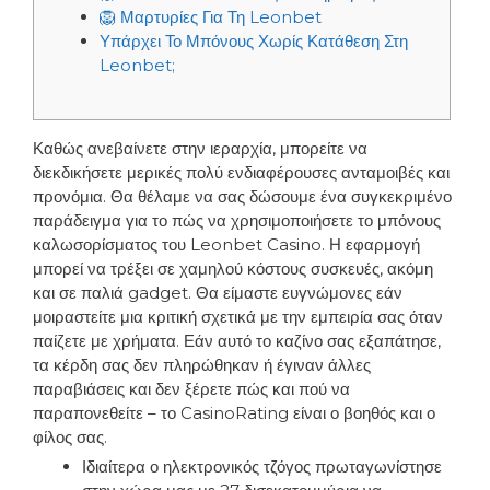
🦁 Μαρτυρίες Για Τη Leonbet
Υπάρχει Το Μπόνους Χωρίς Κατάθεση Στη
Leonbet;
Καθώς ανεβαίνετε στην ιεραρχία, μπορείτε να
διεκδικήσετε μερικές πολύ ενδιαφέρουσες ανταμοιβές και
προνόμια. Θα θέλαμε να σας δώσουμε ένα συγκεκριμένο
παράδειγμα για το πώς να χρησιμοποιήσετε το μπόνους
καλωσορίσματος του Leonbet Casino. Η εφαρμογή
μπορεί να τρέξει σε χαμηλού κόστους συσκευές, ακόμη
και σε παλιά gadget. Θα είμαστε ευγνώμονες εάν
μοιραστείτε μια κριτική σχετικά με την εμπειρία σας όταν
παίζετε με χρήματα. Εάν αυτό το καζίνο σας εξαπάτησε,
τα κέρδη σας δεν πληρώθηκαν ή έγιναν άλλες
παραβιάσεις και δεν ξέρετε πώς και πού να
παραπονεθείτε – το CasinoRating είναι ο βοηθός και ο
φίλος σας.
Ιδιαίτερα ο ηλεκτρονικός τζόγος πρωταγωνίστησε