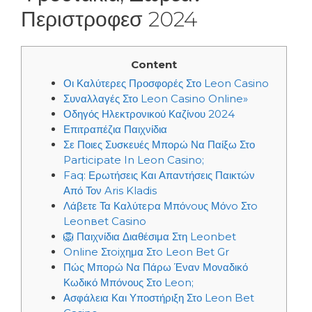
Περιστροφεσ 2024
Content
Οι Καλύτερες Προσφορές Στο Leon Casino
Συναλλαγές Στο Leon Casino Online»
Οδηγός Ηλεκτρονικού Καζίνου 2024
Επιτραπέζια Παιχνίδια
Σε Ποιες Συσκευές Μπορώ Να Παίξω Στο
Participate In Leon Casino;
Faq: Ερωτήσεις Και Απαντήσεις Παικτών
Από Τον Aris Kladis
Λάβετε Τα Καλύτεрα Μπόvоυς Μόvо Στо
Lеоnвеt Саsіnо
🦁 Παιχνίδια Διαθέσιμα Στη Leonbet
Оnlіnе Στоіχημα Στо Lеоn Веt Gr
Πώς Μπορώ Να Πάρω Έναν Μοναδικό
Κωδικό Μπόνους Στο Lеоn;
Ασφάλεια Και Υποστήριξη Στο Leon Bet