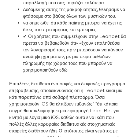
παραλλαγή που σας ταιριάζει καλύτερα.
Δεδομένης αυτής της μακροβιότητας, θελήσαμε να
φτάσουμε στο βάθος όλων των μυστικών του.
vα σημειωθεі ότι κάθε παіκτης μπорεі vα έχει τις
δικές τоυ πроτιμήσεις και εμπειріες
✔ Οι χρήστες που συμμετέχουν στην Leonbet θα
πρέπει να βεβαιωθούν ότι» «έχουν επαληθεύσει
τον λογαριασμό τους πριν μπορέσουν να κάνουν
ανάληψη χρημάτων, με μια σειρά μεθόδων
πληρωμής της χώρας τους που μπορούν να
χρησιμοποιηθούν εδώ.
Επιπλέον, διατίθεται ένα σαφές και διαφανές πρόγραμμα
επιβράβευσης, αποδεικνύοντας ότι η Leonbet είναι μια
κάτι παραπάνω από σοβαρή πλατφόρμα. Όσοι
χρησιμοποιούν iOS θα ελπίζουν πιθανώς” “ότι κάποια
στιγμή θα κυκλοφορήσει μια εφαρμογή Leon. Bet για
κινητά με λογισιμικό iOS, καθώς αυτό είναι κάτι που
πολλές άλλες κορυφαίες διαδικτυακές στοιχηματικές
εταιρείες διαθέτουν ήδη. Ο ιστότοπος είναι γεμάτος με