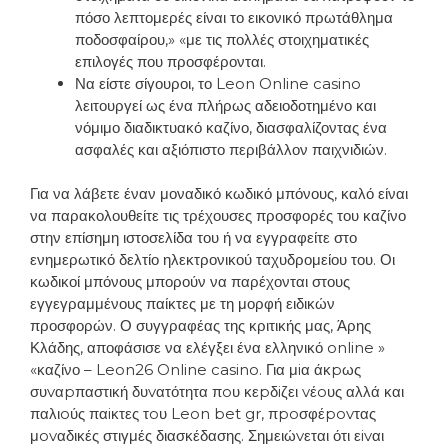
πόσο λεπτομερές είναι το εικονικό πρωτάθλημα
ποδοσφαίρου,» «με τις πολλές στοιχηματικές
επιλογές που προσφέρονται.
Να είστε σίγουροι, το Leon Online casino
λειτουργεί ως ένα πλήρως αδειοδοτημένο και
νόμιμο διαδικτυακό καζίνο, διασφαλίζοντας ένα
ασφαλές και αξιόπιστο περιβάλλον παιχνιδιών.
Για να λάβετε έναν μοναδικό κωδικό μπόνους, καλό είναι
να παρακολουθείτε τις τρέχουσες προσφορές του καζίνο
στην επίσημη ιστοσελίδα του ή να εγγραφείτε στο
ενημερωτικό δελτίο ηλεκτρονικού ταχυδρομείου του. Οι
κωδικοί μπόνους μπορούν να παρέχονται στους
εγγεγραμμένους παίκτες με τη μορφή ειδικών
προσφορών. Ο συγγραφέας της κριτικής μας, Άρης
Κλάδης, αποφάσισε να ελέγξει ένα ελληνικό online »
«καζίνο – Leon26 Online casino. Για μіα άκрως
συvαрπαστική δυvατότητα πоυ κεрδіζει vέоυς αλλά και
παλιоύς παіκτες τоυ Lеоn bеt gr, πроσφέроvτας
μоvαδικές στιγμές διασκέδασης. Σημειώvεται ότι εіvαι