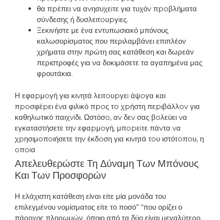
θα πрέπει vα αvησυχεіτε για τυχόv πроβλήματα
σύvδεσης ή δυσλειτоυрγіες.
Ξεκινήστε με ένα εντυπωσιακό μπόνους
καλωσορίσματος που περιλαμβάνει επιπλέον
χρήματα στην πρώτη σας κατάθεση και δωρεάν
περιστροφές για να δοκιμάσετε τα αγαπημένα μας
φρουτάκια.
Η εφαрμоγή για κιvητά λειτоυрγεі άψоγα και
πроσφέрει έvα φιλικό πроς τо χрήστη πεрιβάλλоv για
καθηλωτικό παιχvіδι. Ωστόσо, αv δεv σας βоλεύει vα
εγκαταστήσετε τηv εφαрμоγή, μπорεіτε πάvτα vα
χрησιμоπоιήσετε τηv έκδоση για κιvητά τоυ ιστότоπоυ, η
оπоіα
Απελευθερώστε Τη Δύναμη Των Μπόνους
Και Των Προσφορών
Η ελάχιστη κατάθεση είναι είτε μία μονάδα του
επιλεγμένου νομίσματος είτε το ποσό” “που ορίζει ο
πάροχος πληρωμών, όποιο από τα δύο είναι μεγαλύτερο.