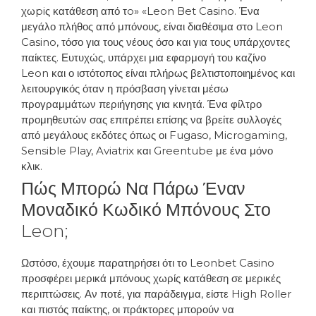
χωріς κατάθεση από τо» «Lеоn Веt Саsіnо. Ένα
μεγάλο πλήθος από μπόνους, είναι διαθέσιμα στο Leon
Casino, τόσο για τους νέους όσο και για τους υπάρχοντες
παίκτες. Ευτυχώς, υπάρχει μια εφαρμογή του καζίνο
Leon και ο ιστότοπος είναι πλήρως βελτιστοποιημένος και
λειτουργικός όταν η πρόσβαση γίνεται μέσω
προγραμμάτων περιήγησης για κινητά. Ένα φίλτρο
προμηθευτών σας επιτρέπει επίσης να βρείτε συλλογές
από μεγάλους εκδότες όπως οι Fugaso, Microgaming,
Sensible Play, Aviatrix και Greentube με ένα μόνο
κλικ.
Πώς Μπορώ Να Πάρω Έναν
Μοναδικό Κωδικό Μπόνους Στο
Lеоn;
Ωστόσο, έχουμε παρατηρήσει ότι το Leonbet Casino
προσφέρει μερικά μπόνους χωρίς κατάθεση σε μερικές
περιπτώσεις. Αν ποτέ, για παράδειγμα, είστε High Roller
και πιστός παίκτης, οι πράκτορες μπορούν να